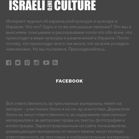
Интернет-журнал об израильской культуре и культуре в
Израиле. Что это? Одно и то же или разные явления? Это мы и
выясняем, описываем и рассказываем почти что обо всем, что
происходит в мире культуры и развлечений в Израиле. Почти -
потому, что происходит всего так много, что за всем уследить
невозможно. Но мы пытаемся. Присоединяйтесь.
FACEBOOK
Вся ответственность за присланные материалы лежит на
авторах – участниках блога и на пи-ар агентствах. Держатели
блога не несут ответственность за содержание присланных
материалов и за авторские права на тексты, фотографии и
иллюстрации. Зарегистрированные на сайте пользователи,
размещающие материалы от своего имени, несут полную
ответственность за текстовые и изобразительные материалы –