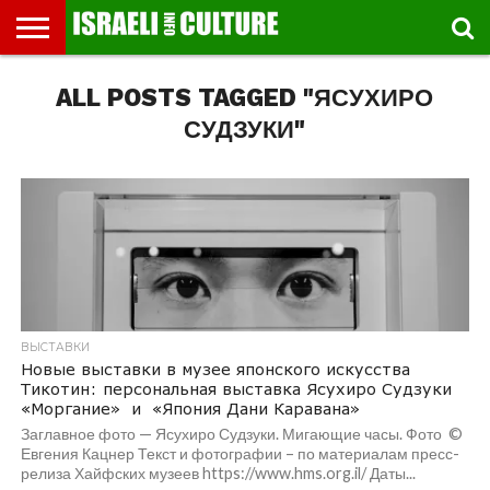
ВЫСТАВКИ
ALL POSTS TAGGED "ЯСУХИРО
МУЗЕИ
СТРАНА
ТЕАТР
КНИГИ.
МУЗЫКА
РЕЛИГИЯ/
ДВИЖЕНИЕ
ДЕТИ
МАРШРУТЫ
ВИДЕО-
ВПЕЧАТЛЕНИЯ
ВСТРЕЧИ
ИНТЕРВЬЮ
КИНО
TEL
ФЕСТИВАЛЕЙ
ТЕКСТЫ
ИСТОРИЯ
ВЫХОДНОГО
ПРОГУЛЬЩИКА
РЕЧИ
И
AVIV
ДНЯ
ЛЕКЦИИ
GLOBAL
СУДЗУКИ"
ВЫСТАВКИ
Новые выставки в музее японского искусства
Тикотин: персональная выставка Ясухиро Судзуки
«Моргание» и «Япония Дани Каравана»
Заглавное фото — Ясухиро Судзуки. Мигающие часы. Фото ©
Евгения Кацнер Текст и фотографии – по материалам пресс-
релиза Хайфских музеев https://www.hms.org.il/ Даты...