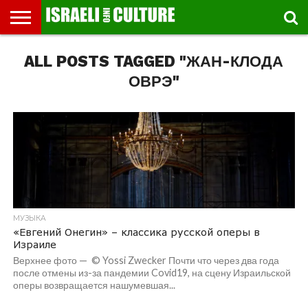
ВЫСТАВКИ
ALL POSTS TAGGED "ЖАН-КЛОДА
МУЗЕИ
СТРАНА
ТЕАТР
КНИГИ.
МУЗЫКА
РЕЛИГИЯ/
ДВИЖЕНИЕ
ДЕТИ
МАРШРУТЫ
ВИДЕО-
ВПЕЧАТЛЕНИЯ
ВСТРЕЧИ
ИНТЕРВЬЮ
КИНО
TEL
ФЕСТИВАЛЕЙ
ТЕКСТЫ
ИСТОРИЯ
ВЫХОДНОГО
ПРОГУЛЬЩИКА
РЕЧИ
И
AVIV
ДНЯ
ЛЕКЦИИ
GLOBAL
ОВРЭ"
МУЗЫКА
«Евгений Онегин» – классика русской оперы в
Израиле
Верхнее фото — © Yossi Zwecker Почти что через два года
после отмены из-за пандемии Covid19, на сцену Израильской
оперы возвращается нашумевшая...