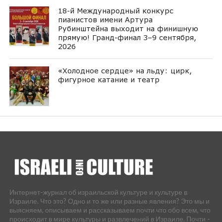
18-й Международный конкурс
пианистов имени Артура
Рубинштейна выходит на финишную
прямую! Гранд-финал 3–9 сентября,
2026
«Холодное сердце» на льду: цирк,
фигурное катание и театр
Интернет-журнал об израильской культуре и культуре в
Израиле. Что это? Одно и то же или разные явления? Это мы и
выясняем, описываем и рассказываем почти что обо всем, что
происходит в мире культуры и развлечений в Израиле. Почти -