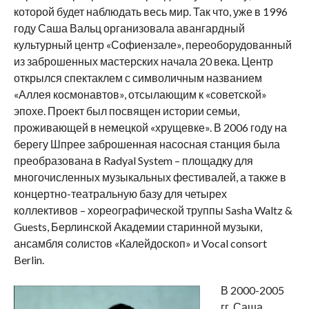
которой будет наблюдать весь мир. Так что, уже в 1996
году Саша Вальц организовала авангардный
культурный центр «Софиензале», переоборудованный
из заброшенных мастерских начала 20 века. Центр
открылся спектаклем с символичным названием
«Аллея космонавтов», отсылающим к «советской»
эпохе. Проект был посвящен истории семьи,
проживающей в немецкой «хрущевке». В 2006 году на
берегу Шпрее заброшенная насосная станция была
преобразована в Radyal System – площадку для
многочисленных музыкальных фестивалей, а также в
концертно-театральную базу для четырех
коллективов – хореографической труппы Sasha Waltz &
Guests, Берлинской Академии старинной музыки,
ансамбля солистов «Калейдоскоп» и Vocal consort
Berlin.
В 2000-2005
гг. Саша