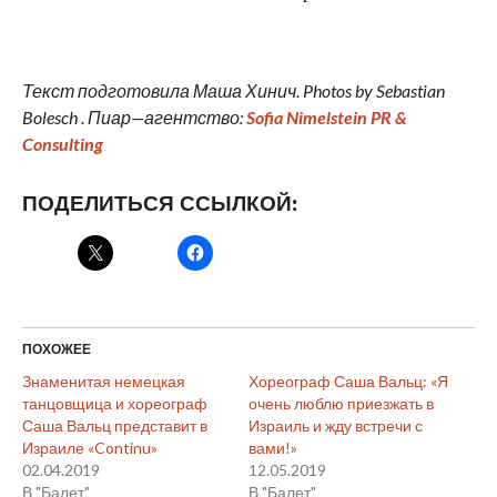
Текст подготовила
Маша
Хинич. Photos by Sebastian
Bolesch .
Пиар
—
агентство
:
Sofia Nimelstein PR &
Consulting
ПОДЕЛИТЬСЯ ССЫЛКОЙ:
ПОХОЖЕЕ
Знаменитая немецкая
Хореограф Саша Вальц: «Я
танцовщица и хореограф
очень люблю приезжать в
Саша Вальц представит в
Израиль и жду встречи с
Израиле «Continu»
вами!»
02.04.2019
12.05.2019
В "Балет"
В "Балет"