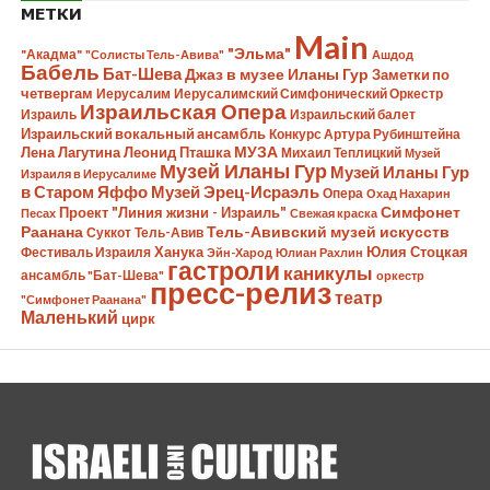
МЕТКИ
Main
"Эльма"
"Акадма"
"Солисты Тель-Авива"
Ашдод
Бабель
Бат-Шева
Джаз в музее Иланы Гур
Заметки по
четвергам
Иерусалим
Иерусалимский Симфонический Оркестр
Израильская Опера
Израиль
Израильский балет
Израильский вокальный ансамбль
Конкурс Артура Рубинштейна
Лена Лагутина
Леонид Пташка
МУЗА
Михаил Теплицкий
Музей
Музей Иланы Гур
Музей Иланы Гур
Израиля в Иерусалиме
в Старом Яффо
Музей Эрец-Исраэль
Опера
Охад Нахарин
Симфонет
Проект "Линия жизни - Израиль"
Песах
Свежая краска
Раанана
Тель-Авивский музей искусств
Суккот
Тель-Авив
Ханука
Юлия Стоцкая
Фестиваль Израиля
Эйн-Харод
Юлиан Рахлин
гастроли
каникулы
ансамбль "Бат-Шева"
оркестр
пресс-релиз
театр
"Симфонет Раанана"
Маленький
цирк