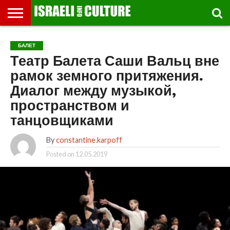
ВЫСТАВКИ
МУЗЕИ
СТРАНА
ТЕАТР
КНИГИ.
МУЗЫКА
РЕЛИГИЯ/
ДВИЖЕНИЕ
ДЕТИ
МАРШРУТЫ
ВИДЕО-
ВПЕЧАТЛЕНИЯ
ВСТРЕЧИ
ИНТЕРВЬЮ
КИНО
TEL
БАЛЕТ
ФЕСТИВАЛЕЙ
ТЕКСТЫ
ИСТОРИЯ
ВЫХОДНОГО
ПРОГУЛЬЩИКА
РЕЧИ
И
AVIV
Театр Балета Саши Вальц вне
ДНЯ
ЛЕКЦИИ
GLOBAL
рамок земного притяжения.
Диалог между музыкой,
пространством и
танцовщиками
By
constantine.karpoff
Posted on
12.05.2019