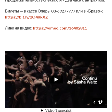
Билеты — в кассе Оперы 03-69277777 или в «Браво»:
https://bit.ly/2O4RkXZ
Линк на видео:
https://vimeo.com/16402811