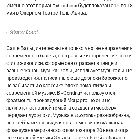
Именно этот вариант «Continu» будет показан с 15 по 18
мая в Оперном Театре Тель-Авива.
@ Sebastian Bolesch
Саше Вальц интересны не только многие направления
современного балета, но и разные исторические эпохи,
стили живописи, которые она отражает в танце и
разные жанры музыки. Вальц использует музыкальные
произведения, написанные еще до эпохи барокко, но
не забывает и о классике, эпохе романтизма и
современной музыке. В «Continu» используются
фрагменты произведений Моцарта, но они не
являются основной темой, а создает атмосферу,
передает дух эпохи. Музыка в «Continu» разнообразна,
но в ней заметно выделяется композиция «Аркана»
французо-американского композитора 20 века и отца
электронной музыки Эдгара Вареза. К ней добавлен