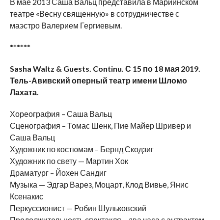
В мае 2013 Саша Вальц представила в Мариинском
театре «Весну священную» в сотрудничестве с
маэстро Валерием Гергиевым.
******
Sasha Waltz & Guests. Continu.
С
15
по
18
мая
2019.
Тель-Авивский оперный театр имени Шломо
Лахата.
Хореография – Саша Вальц
Сценография – Томас Шенк, Пие Майер Шривер и
Саша Вальц
Художник по костюмам – Бернд Скодзиг
Художник по свету — Мартин Хок
Драматург – Йохен Сандиг
Музыка — Эдгар Варез, Моцарт, Клод Вивье, Янис
Ксенакис
Перкуссионист — Робин Шульковский
Продолжительность спектакля – два часа с антрактом.