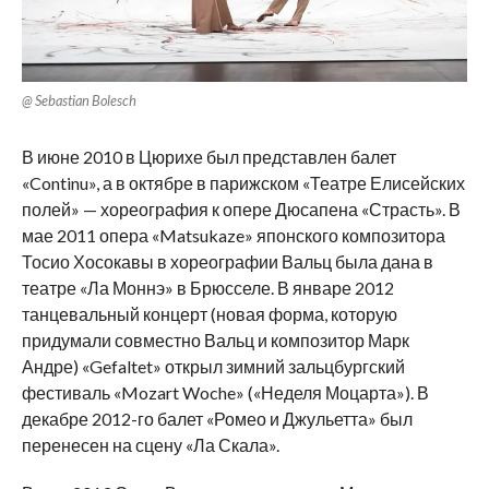
@ Sebastian Bolesch
В июне 2010 в Цюрихе был представлен балет
«Continu», а в октябре в парижском «Театре Елисейских
полей» — хореография к опере Дюсапена «Страсть». В
мае 2011 опера «Matsukaze» японского композитора
Тосио Хосокавы в хореографии Вальц была дана в
театре «Ла Моннэ» в Брюсселе. В январе 2012
танцевальный концерт (новая форма, которую
придумали совместно Вальц и композитор Марк
Андре) «Gefaltet» открыл зимний зальцбургский
фестиваль «Mozart Woche» («Неделя Моцарта»). В
декабре 2012-го балет «Ромео и Джульетта» был
перенесен на сцену «Ла Скала».