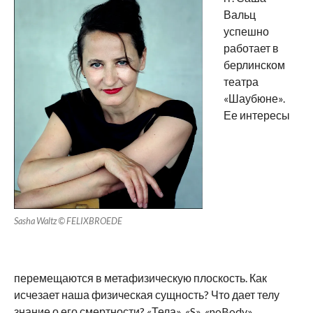
Вальц
успешно
работает в
берлинском
театра
«Шаубюне».
Ее интересы
Sasha Waltz © FELIXBROEDE
перемещаются в метафизическую плоскость. Как
исчезает наша физическая сущность? Что дает телу
знание о его смертности? «Тела», «S», «noBody»,