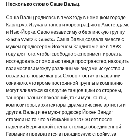
Несколько слов о Саше Вальц.
Саша Вальц родилась в 1963 году в немецком городе
Карлсруэ. Изучала танец и хореографию в Амстердаме
и Нью-Йорке. Свою независимую берлинскую труппу
«Sasha Waltz & Guests» Саша Вальц создала вместе с
мужем продюсером Йохеном Зандигом еще в 1993
году для того, чтобы свободно экспериментировать,
исследовать с помощью танца пространство, находить
взаимосвязи между различными видами искусства и
осваивать новые жанры. Слово «гости» в названии
означало, что кроме постоянной труппы в компанию
могут вливаться как другие танцовщики со стороны,
танцоры разных поколений, так и музыканты,
композиторы, архитекторы, драматические артисты и
другие. Вальц и ее муж-продюсер Йохен Зандиг
ставили на то, что в ближайшие 20-30 лет после
падения Берлинской стены, столица объединенной
Германии превратится в грандиозную стройку, за