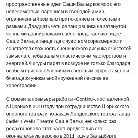
пространственные идеи Саши Вальц: космос с его
невесомостью, парением и свободой и мир,
ограниченный земным притяжением и телесными
рамками. Двадцать четыре танцовщика на затянутой
черными драпировками сцене представляют идее
Саши Вальц в танце, где с чувством соразмерности
сочетается сложность сценического рисунка с чистотой
замысла, с небывалым пластическим мастерством и
энергией. Фигуры парят в воздухе не только благодаря
особым приспособлениям и световым эффектам, но и
благодаря уникальной кружевной лексике ее
хореографии.
С момента премьеры работы «Continu», поставленной
в Цюрихе в 2010 году при сотрудничестве Цюрихского
оперного театра и по заказу Лондонского театра танца
Sadler’s Wells Theatre, Саша Вальц несколько раз
редактировала этот балет, представив его
окончательную версию в 2011 году в Зальцбурге.