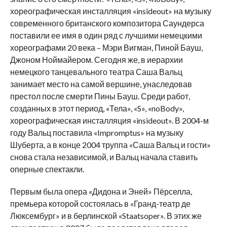
хореографическая инсталляция «insideout» на музыку
современного британского композитора Саундерса
поставили ее имя в один ряд с лучшими немецкими
хореографами 20 века – Мэри Вигман, Пиной Бауш,
Джоном Ноймайером. Сегодня же, в иерархии
немецкого танцевального театра Саша Вальц
занимает место на самой вершине, унаследовав
престол после смерти Пины Бауш. Среди работ,
созданных в этот период, «Тела», «S», «noBody»,
хореографическая инсталляция «insideout». В 2004-м
году Вальц поставила «Impromptus» на музыку
Шуберта, а в конце 2004 труппа «Саша Вальц и гости»
снова стала независимой, и Вальц начала ставить
оперные спектакли.
Первым была опера «Дидона и Эней» Пёрселла,
премьера которой состоялась в «Гранд-театр де
Люксембург» и в берлинской «Staatsoper». В этих же