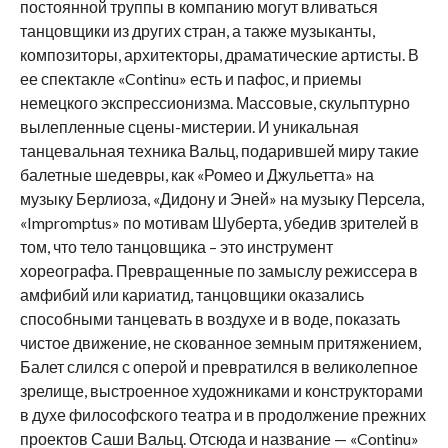
постоянной труппы в компанию могут вливаться
танцовщики из других стран, а также музыканты,
композиторы, архитекторы, драматические артисты. В
ее спектакле «Continu» есть и пафос, и приемы
немецкого экспрессионизма. Массовые, скульптурно
вылепленные сцены-мистерии. И уникальная
танцевальная техника Вальц, подарившей миру такие
балетные шедевры, как «Ромео и Джульетта» на
музыку Берлиоза, «Дидону и Эней» на музыку Персела,
«Impromptus» по мотивам Шуберта, убедив зрителей в
том, что тело танцовщика – это инструмент
хореографа. Превращенные по замыслу режиссера в
амфибий или кариатид, танцовщики оказались
способными танцевать в воздухе и в воде, показать
чистое движение, не скованное земным притяжением,
Балет слился с оперой и превратился в великолепное
зрелище, выстроенное художниками и конструкторами
в духе философского театра и в продолжение прежних
проектов Саши Вальц. Отсюда и название — «Continu»