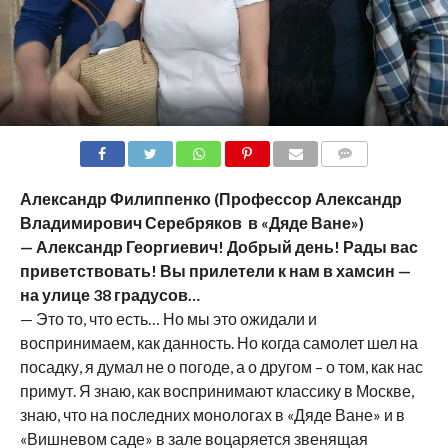
COMMENTS
Александр Филиппенко (Профессор Александр
Владимирович Серебряков в «Дяде Ване»)
— Александр Георгиевич! Добрый день! Рады вас
приветствовать! Вы прилетели к нам в хамсин —
на улице 38 градусов…
— Это то, что есть… Но мы это ожидали и
воспринимаем, как данность. Но когда самолет шел на
посадку, я думал не о погоде, а о другом – о том, как нас
примут. Я знаю, как воспринимают классику в Москве,
знаю, что на последних монологах в «Дяде Ване» и в
«Вишневом саде» в зале воцаряется звенящая