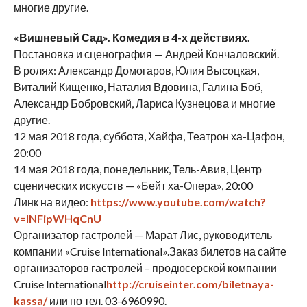
многие другие.
«Вишневый Сад». Комедия в 4-х действиях.
Постановка и сценография — Андрей Кончаловский.
В ролях: Александр Домогаров, Юлия Высоцкая,
Виталий Кищенко, Наталия Вдовина, Галина Боб,
Александр Бобровский, Лариса Кузнецова и многие
другие.
12 мая 2018 года, суббота, Хайфа, Театрон ха-Цафон,
20:00
14 мая 2018 года, понедельник, Тель-Авив, Центр
сценических искусств — «Бейт ха-Опера», 20:00
Линк на видео:
https://www.youtube.com/watch?
v=INFipWHqCnU
Организатор гастролей — Марат Лис, руководитель
компании «Cruise International».Заказ билетов на сайте
организаторов гастролей – продюсерской компании
Cruise International
http://cruiseinter.com/biletnaya-
kassa/
или по тел. 03-6960990.