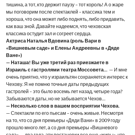
тишина, а тот, кто держит паузу – тот король! А о жаре
мы поговорим после спектаклей – классика тем и
хороша, что она может либо поднять, либо придавить,
как ваш зной. Давайте надеемся, что чеховская
классика остудит зал и согреет сердца.
Актриса Наталья Вдовина (роль Вари в
«Вишневым саде» и Елены Андреевны в «Дяде
Ване»)
— Наташа! Вы уже третий раз приезжаете в
Израиль с гастролями театра Моссовета…
— И мне
очень приятно, что у израильтян сохраняется интерес к
Чехову. Я не помню точные даты предыдущих
гастролей – это было восемь лет назад, четыре года?
Забываются даты, но не забывается Чехов…
— Несколько слов в вашем восприятии Чехова.
— Спектакли по его пьесам – очень живые. Несмотря
на то, что со дня премьеры «Дяди Вани» в 2009 году
прошло много лет, а со дня премьеры «Вишневого
сада» — два года, эти постановки все еще «живы», что