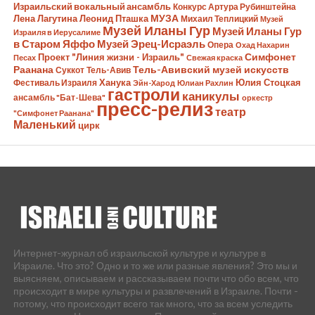
Израильский вокальный ансамбль
Конкурс Артура Рубинштейна
Лена Лагутина
Леонид Пташка
МУЗА
Михаил Теплицкий
Музей
Музей Иланы Гур
Музей Иланы Гур
Израиля в Иерусалиме
в Старом Яффо
Музей Эрец-Исраэль
Опера
Охад Нахарин
Симфонет
Проект "Линия жизни - Израиль"
Песах
Свежая краска
Раанана
Тель-Авивский музей искусств
Суккот
Тель-Авив
Ханука
Юлия Стоцкая
Фестиваль Израиля
Эйн-Харод
Юлиан Рахлин
гастроли
каникулы
ансамбль "Бат-Шева"
оркестр
пресс-релиз
театр
"Симфонет Раанана"
Маленький
цирк
Интернет-журнал об израильской культуре и культуре в
Израиле. Что это? Одно и то же или разные явления? Это мы и
выясняем, описываем и рассказываем почти что обо всем, что
происходит в мире культуры и развлечений в Израиле. Почти -
потому, что происходит всего так много, что за всем уследить