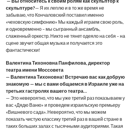
— Вы относитесь к своим ролям как скульптор к
скульптуре?
— Я их леплю и в то же время не
забываю, что Кончаловский поставил именно
«чеховскую симфонию» Мы каждый играем свою роль,
и одновременно – мы сыгранный ансамбль,
слаженный оркестр. Никто не тянет одеяло на себя – на
сцене звучит общая музыка и получается это
фантастически!
Валентина Тихоновна Панфилова, директор
театра имени Моссовета
— Валентина Тихоновна! Встречаю вас как добрую
знакомую — мы с вами общаемся в Израиле уже на
третьих гастролях вашего театра…
— Это невероятно, что мы уже третий раз показываем у
вас «Дядю Ваню» и проведем израильскую премьеру
«Вишневого сада». Невероятно, что мы можем
показать чистую классику третий раз в вашей стране в
таких больших залах с тысячными аудиториями. Такая