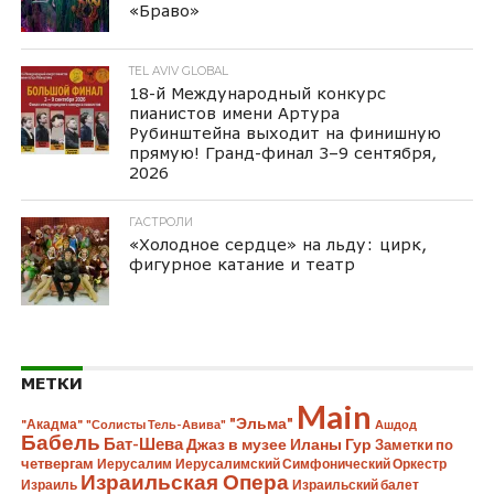
«Браво»
TEL AVIV GLOBAL
18-й Международный конкурс
пианистов имени Артура
Рубинштейна выходит на финишную
прямую! Гранд-финал 3–9 сентября,
2026
ГАСТРОЛИ
«Холодное сердце» на льду: цирк,
фигурное катание и театр
МЕТКИ
Main
"Эльма"
"Акадма"
"Солисты Тель-Авива"
Ашдод
Бабель
Бат-Шева
Джаз в музее Иланы Гур
Заметки по
четвергам
Иерусалим
Иерусалимский Симфонический Оркестр
Израильская Опера
Израиль
Израильский балет