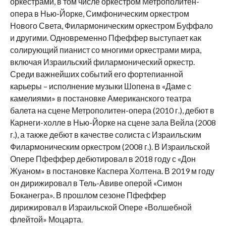
оркестрами, в том числе оркестром Метрополитен-
опера в Нью-Йорке, Симфоническим оркестром
Нового Света, Филармоническим оркестром Буффало
и другими. Одновременно Пфеффер выступает как
солирующий пианист со многими оркестрами мира,
включая Израильский филармонический оркестр.
Среди важнейших событий его фортепианной
карьеры – исполнение музыки Шопена в «Даме с
камелиями» в постановке Американского театра
балета на сцене Метрополитен-опера (2010 г.), дебют в
Карнеги-холле в Нью-Йорке на сцене зала Вейла (2008
г.), а также дебют в качестве солиста с Израильским
Филармоническим оркестром (2008 г.). В Израильской
Опере Пфеффер дебютировал в 2018 году с «Дон
Жуаном» в постановке Каспера Холтена. В 2019 м году
он дирижировал в Тель-Авиве оперой «Симон
Боканегра». В прошлом сезоне Пфеффер
дирижировал в Израильской Опере «Волшебной
флейтой» Моцарта.