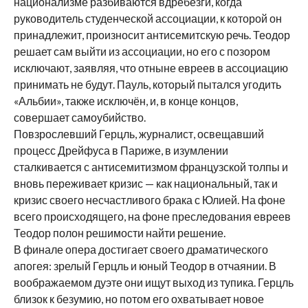
национализме разбиваются вдребезги, когда
руководитель студенческой ассоциации, к которой он
принадлежит, произносит антисемитскую речь. Теодор
решает сам выйти из ассоциации, но его с позором
исключают, заявляя, что отныне евреев в ассоциацию
принимать не будут. Пауль, который пытался угодить
«Альбии», также исключён, и, в конце концов,
совершает самоубийство.
Повзрослевший Герцль, журналист, освещавший
процесс Дрейфуса в Париже, в изумлении
сталкивается с антисемитизмом французской толпы и
вновь переживает кризис — как национальный, так и
кризис своего несчастливого брака с Юлией. На фоне
всего происходящего, на фоне преследования евреев
Теодор полон решимости найти решение.
В финале опера достигает своего драматического
апогея: зрелый Герцль и юный Теодор в отчаянии. В
воображаемом дуэте они ищут выход из тупика. Герцль
близок к безумию, но потом его охватывает новое