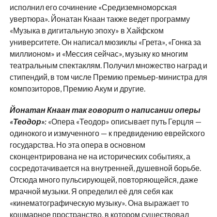
исполнил его сочинение «Средиземноморская
увертюра». Йонатан Кнаан также ведет программу
«Музыка в дигитальную эпоху» в Хайфском
университете. Он написал мюзиклы «Грета», «Гонка за
миллионом» и «Мессия сейчас», музыку ко многим
театральным спектаклям. Получил множество наград и
стипендий, в том числе Премию премьер-министра для
композиторов, Премию Акум и другие.
Йонатан Кнаан так говорит о написании оперы
«Теодор»:
«Опера «Теодор» описывает путь Герцля —
одинокого и измученного — к предвидению еврейского
государства. Но эта опера в основном
сконцентрирована не на исторических событиях, а
сосредотачивается на внутренней, душевной борьбе.
Отсюда много пульсирующей, повторяющейся, даже
мрачной музыки. Я определил её для себя как
«кинематографическую музыку». Она выражает то
кошмарное пространство, в котором существовал