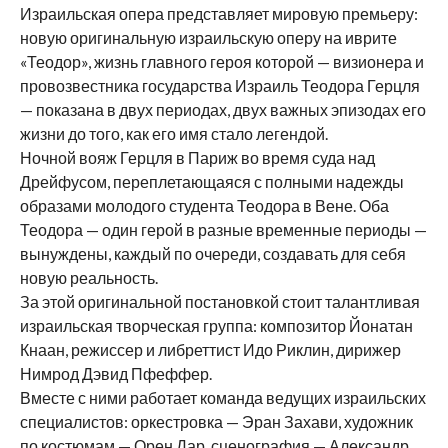
Израильская опера представляет мировую премьеру:
новую оригинальную израильскую оперу на иврите
«Теодор», жизнь главного героя которой — визионера и
провозвестника государства Израиль Теодора Герцля
— показана в двух периодах, двух важных эпизодах его
жизни до того, как его имя стало легендой.
Ночной вояж Герцля в Париж во время суда над
Дрейфусом, переплетающаяся с полными надежды
образами молодого студента Теодора в Вене. Оба
Теодора — один герой в разные временные периоды —
вынуждены, каждый по очереди, создавать для себя
новую реальность.
За этой оригинальной постановкой стоит талантливая
израильская творческая группа: композитор Йонатан
Кнаан, режиссер и либреттист Идо Риклин, дирижер
Нимрод Дэвид Пфеффер.
Вместе с ними работает команда ведущих израильских
специалистов: оркестровка — Эран Захави, художник
по костюмам — Орен Дар, сценография — Александр