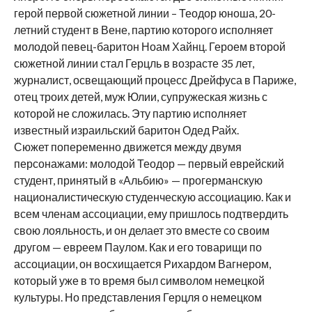
герой первой сюжетной линии – Теодор юноша, 20-
летний студент в Вене, партию которого исполняет
молодой певец-баритон Ноам Хайнц. Героем второй
сюжетной линии стал Герцль в возрасте 35 лет,
журналист, освещающий процесс Дрейфуса в Париже,
отец троих детей, муж Юлии, супружеская жизнь с
которой не сложилась. Эту партию исполняет
известный израильский баритон Одед Райх.
Сюжет попеременно движется между двумя
персонажами: молодой Теодор — первый еврейский
студент, принятый в «Альбию» — прогерманскую
националистическую студенческую ассоциацию. Как и
всем членам ассоциации, ему пришлось подтвердить
свою лояльность, и он делает это вместе со своим
другом — евреем Паулом. Как и его товарищи по
ассоциации, он восхищается Рихардом Вагнером,
который уже в то время был символом немецкой
культуры. Но представления Герцля о немецком