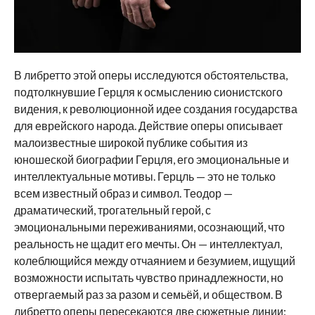
В либретто этой оперы исследуются обстоятельства,
подтолкнувшие Герцля к осмыслению сионистского
видения, к революционной идее создания государства
для еврейского народа. Действие оперы описывает
малоизвестные широкой публике события из
юношеской биографии Герцля, его эмоциональные и
интеллектуальные мотивы. Герцль — это не только
всем известный образ и символ. Теодор —
драматический, трогательный герой, с
эмоциональными переживаниями, осознающий, что
реальность не щадит его мечты. Он — интеллектуал,
колеблющийся между отчаянием и безумием, ищущий
возможности испытать чувство принадлежности, но
отвергаемый раз за разом и семьёй, и обществом. В
либретто оперы пересекаются две сюжетные линии: