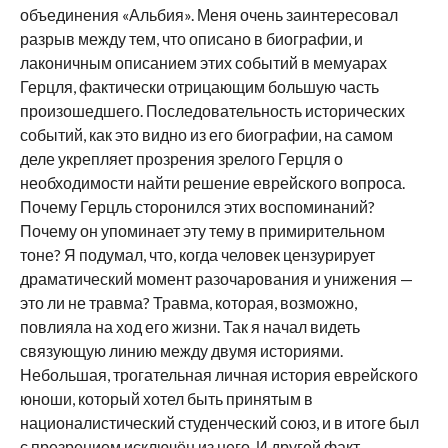
объединения «Альбия». Меня очень заинтересовал
разрыв между тем, что описано в биографии, и
лаконичным описанием этих событий в мемуарах
Герцля, фактически отрицающим большую часть
произошедшего. Последовательность исторических
событий, как это видно из его биографии, на самом
деле укрепляет прозрения зрелого Герцля о
необходимости найти решение еврейского вопроса.
Почему Герцль сторонился этих воспоминаний?
Почему он упоминает эту тему в примирительном
тоне? Я подумал, что, когда человек цензурирует
драматический момент разочарования и унижения —
это ли не травма? Травма, которая, возможно,
повлияла на ход его жизни. Так я начал видеть
связующую линию между двумя историями.
Небольшая, трогательная личная история еврейского
юноши, который хотел быть принятым в
националистический студенческий союз, и в итоге был
с презрением исключён из него. И другой факт,