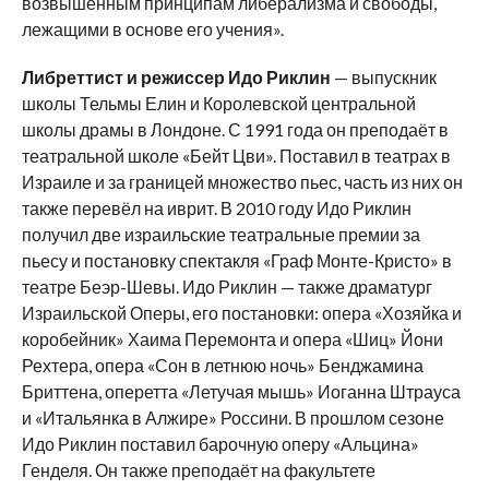
возвышенным принципам либерализма и свободы,
лежащими в основе его учения».
Либреттист и режиссер Идо Риклин
— выпускник
школы Тельмы Елин и Королевской центральной
школы драмы в Лондоне. С 1991 года он преподаёт в
театральной школе «Бейт Цви». Поставил в театрах в
Израиле и за границей множество пьес, часть из них он
также перевёл на иврит. В 2010 году Идо Риклин
получил две израильские театральные премии за
пьесу и постановку спектакля «Граф Монте-Кристо» в
театре Беэр-Шевы. Идо Риклин — также драматург
Израильской Оперы, его постановки: опера «Хозяйка и
коробейник» Хаима Перемонта и опера «Шиц» Йони
Рехтера, опера «Сон в летнюю ночь» Бенджамина
Бриттена, оперетта «Летучая мышь» Иоганна Штрауса
и «Итальянка в Алжире» Россини. В прошлом сезоне
Идо Риклин поставил барочную оперу «Альцина»
Генделя. Он также преподаёт на факультете