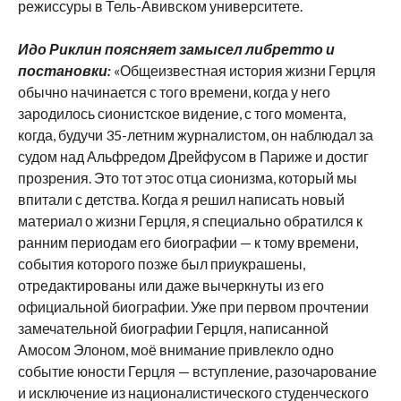
режиссуры в Тель-Авивском университете.
Идо Риклин поясняет замысел либретто и
постановки:
«Общеизвестная история жизни Герцля
обычно начинается с того времени, когда у него
зародилось сионистское видение, с того момента,
когда, будучи 35-летним журналистом, он наблюдал за
судом над Альфредом Дрейфусом в Париже и достиг
прозрения. Это тот этос отца сионизма, который мы
впитали с детства. Когда я решил написать новый
материал о жизни Герцля, я специально обратился к
ранним периодам его биографии — к тому времени,
события которого позже был приукрашены,
отредактированы или даже вычеркнуты из его
официальной биографии. Уже при первом прочтении
замечательной биографии Герцля, написанной
Амосом Элоном, моё внимание привлекло одно
событие юности Герцля — вступление, разочарование
и исключение из националистического студенческого