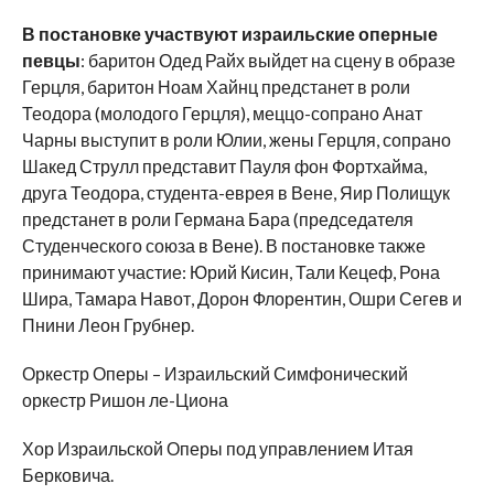
В постановке участвуют израильские оперные
певцы
: баритон Одед Райх выйдет на сцену в образе
Герцля, баритон Ноам Хайнц предстанет в роли
Теодора (молодого Герцля), меццо-сопрано Анат
Чарны выступит в роли Юлии, жены Герцля, сопрано
Шакед Струлл представит Пауля фон Фортхайма,
друга Теодора, студента-еврея в Вене, Яир Полищук
предстанет в роли Германа Бара (председателя
Студенческого союза в Вене). В постановке также
принимают участие: Юрий Кисин, Тали Кецеф, Рона
Шира, Тамара Навот, Дорон Флорентин, Ошри Сегев и
Пнини Леон Грубнер.
Оркестр Оперы – Израильский Симфонический
оркестр Ришон ле-Циона
Хор Израильской Оперы под управлением Итая
Берковича.