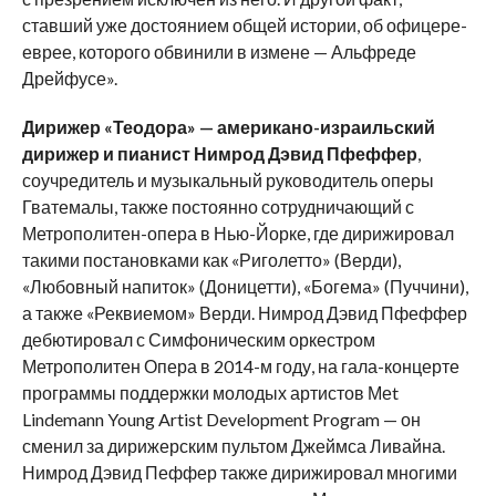
ставший уже достоянием общей истории, об офицере-
еврее, которого обвинили в измене — Альфреде
Дрейфусе».
Дирижер «Теодора» — американо-израильский
дирижер и пианист Нимрод Дэвид Пфеффер
,
соучредитель и музыкальный руководитель оперы
Гватемалы, также постоянно сотрудничающий с
Метрополитен-опера в Нью-Йорке, где дирижировал
такими постановками как «Риголетто» (Верди),
«Любовный напиток» (Доницетти), «Богема» (Пуччини),
а также «Реквиемом» Верди. Нимрод Дэвид Пфеффер
дебютировал с Симфоническим оркестром
Метрополитен Опера в 2014-м году, на гала-концерте
программы поддержки молодых артистов Меt
Lindemann Young Artist Development Program — он
сменил за дирижерским пультом Джеймса Ливайна.
Нимрод Дэвид Пеффер также дирижировал многими