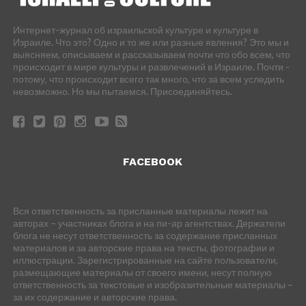
Интернет-журнал об израильской культуре и культуре в
Израиле. Что это? Одно и то же или разные явления? Это мы и
выясняем, описываем и рассказываем почти что обо всем, что
происходит в мире культуры и развлечений в Израиле. Почти -
потому, что происходит всего так много, что за всем уследить
невозможно. Но мы пытаемся. Присоединяйтесь.
FACEBOOK
Вся ответственность за присланные материалы лежит на
авторах – участниках блога и на пи-ар агентствах. Держатели
блога не несут ответственность за содержание присланных
материалов и за авторские права на тексты, фотографии и
иллюстрации. Зарегистрированные на сайте пользователи,
размещающие материалы от своего имени, несут полную
ответственность за текстовые и изобразительные материалы –
за их содержание и авторские права.