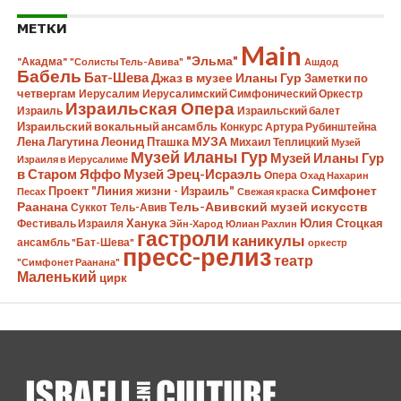
МЕТКИ
Main
"Эльма"
"Акадма"
"Солисты Тель-Авива"
Ашдод
Бабель
Бат-Шева
Джаз в музее Иланы Гур
Заметки по
четвергам
Иерусалим
Иерусалимский Симфонический Оркестр
Израильская Опера
Израиль
Израильский балет
Израильский вокальный ансамбль
Конкурс Артура Рубинштейна
Лена Лагутина
Леонид Пташка
МУЗА
Михаил Теплицкий
Музей
Музей Иланы Гур
Музей Иланы Гур
Израиля в Иерусалиме
в Старом Яффо
Музей Эрец-Исраэль
Опера
Охад Нахарин
Симфонет
Проект "Линия жизни - Израиль"
Песах
Свежая краска
Раанана
Тель-Авивский музей искусств
Суккот
Тель-Авив
Ханука
Юлия Стоцкая
Фестиваль Израиля
Эйн-Харод
Юлиан Рахлин
гастроли
каникулы
ансамбль "Бат-Шева"
оркестр
пресс-релиз
театр
"Симфонет Раанана"
Маленький
цирк