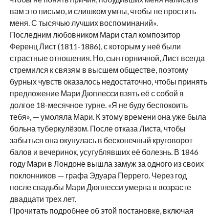
вам это письмо, и слишком умны, чтобы не простить
меня. С тысячью лучших воспоминаний».
Последним любовником Мари стал композитор
Ференц Лист (1811-1886), с которым у неё были
страстные отношения. Но, сын горничной, Лист всегда
стремился к связям в высшем обществе, поэтому
бурных чувств оказалось недостаточно, чтобы принять
предложение Мари Дюплесси взять её с собой в
долгое 18-месячное турне. «Я не буду беспокоить
тебя», — умоляла Мари. К этому времени она уже была
больна туберкулёзом. После отказа Листа, чтобы
забыться она окунулась в бесконечный круговорот
балов и вечеринок, усугублявших её болезнь. В 1846
году Мари в Лондоне вышла замуж за одного из своих
поклонников — графа Эдуара Перрего. Через год
после свадьбы Мари Дюплесси умерла в возрасте
двадцати трех лет.
Прочитать подробнее об этой постановке, включая