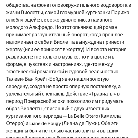
общества, на фоне головокружительного водоворота в
жизни Виолетты, самой гламурной куртизанки Парижа,
влюбляющейся, к ее же удивлению, в наивного
молодого Альфредо. Но этот опьяняющий роман
принимает разрушительный оборот, когда прошлое
напоминает о себе и Виолетта вынуждена принести
жертву (или ее приносят в жертву). И вся эта история
развивается не только в музыке, но и в цвете и в
форме, в чувствах и настроениях, где-то между
экзотической романтикой и суровой реальностью.
Талеви-Ван Крейг-Бойд явно нашли золотую
середину, создав не просто оперную постановку, а
увлекательный спектакль. Действие «Травиаты» в
период Прекрасной эпохи позволило им придумать
образ Виолетты, списанный с двух известных
куртизанок того периода — La Belle Otero (Камилла
Отерро) и Liane de Pougy (Лиана де Пужи). Обе эти
женщины были не только частью элиты и высших
кругов общества, но и буквально нашептывали на ухо