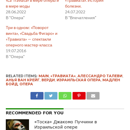
«La Traviata» в мире оперы и
«Травиата». История
в мире моды
болезни.
28.06.2022
24.07.2022
В "Опера"
В "Впечатления"
Три в одном: «Поворот
винта», «Свадьба Фигаро» и
«Травиата» — спектакли
оперного мастер-класса
19.07.2016
В "Опера"
RELATED ITEMS:
MAIN
,
«ТРАВИАТА»
,
АЛЕССАНДРО ТАЛЕВИ
,
АНЬЯ ВАН КРЕЙГ
,
ВЕРДИ
,
ИЗРАИЛЬСКАЯ ОПЕРА
,
МАДЛЕН
БОЙД
,
ОПЕРА
RECOMMENDED FOR YOU
«Тоска» Джакомо Пуччини в
Израильской опере