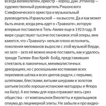
всегда великолепен, оркестр – хорош, Дан Эттингер —
художественный руководитель Ришонского
Симфонического оркестра и музыкальный
руководитель Израильской — на высоте. Да и как может
быть иначе, когда речь идет о «Травиате», которую
впервые поставили в Тель-Авиве еще в 1923 году. В
мире существуют тысячи постановок этой оперы, мне
кажется, что «Травиату» нельзя плохо исполнить,
поколения меломанов выросли с этой музыкой Верди,
но зато – зато её можно иначе поставить, как и удалось
триаде Талеви-Ван Крейг-Бойд, представивших
спектакль в лаконичных, минималистичных
декорациях, но с роскошными костюмами всех
переливов шёлка и всех цветов радуги, с перьями,
шляпками, блестками, витыми шнурами и золотом
шитьем (особо хороши испанские матодоры и Флора
на балу). А костюмы для хора отражают весь срез
общества – от компаньонок Виолетты и курильщиков
опиума до лицемерной элиты. Не забыли и про видео-