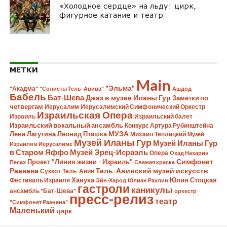
«Холодное сердце» на льду: цирк,
фигурное катание и театр
МЕТКИ
Main
"Эльма"
"Акадма"
"Солисты Тель-Авива"
Ашдод
Бабель
Бат-Шева
Джаз в музее Иланы Гур
Заметки по
четвергам
Иерусалим
Иерусалимский Симфонический Оркестр
Израильская Опера
Израиль
Израильский балет
Израильский вокальный ансамбль
Конкурс Артура Рубинштейна
Лена Лагутина
Леонид Пташка
МУЗА
Михаил Теплицкий
Музей
Музей Иланы Гур
Музей Иланы Гур
Израиля в Иерусалиме
в Старом Яффо
Музей Эрец-Исраэль
Опера
Охад Нахарин
Симфонет
Проект "Линия жизни - Израиль"
Песах
Свежая краска
Раанана
Тель-Авивский музей искусств
Суккот
Тель-Авив
Ханука
Юлия Стоцкая
Фестиваль Израиля
Эйн-Харод
Юлиан Рахлин
гастроли
каникулы
ансамбль "Бат-Шева"
оркестр
пресс-релиз
театр
"Симфонет Раанана"
Маленький
цирк