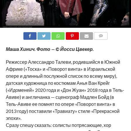
COMMENTS
Маша Хинич. Фото — © Йосси Цвекер.
Режиссер Алессандро Талеви, родившийся в Южной
Африке («Тоска» и «Поворот винта» в Израильской
опере и длинный послужной список по всему миру),
датская художница по костюмам Анья Ван Крейг
(«Идоменей» 2020 года и «Дон Жуан» 2018 года в Тель-
Авиве) и англичанка — сценограф Мадлен Бойд (в
Тель-Авиве ее помнят по опере «Поворот винта» в
2013 году) поставили «Травиату» стиле «Прекрасной
эпохи».
Сразу спешу сказать: солисты потрясающие, хор