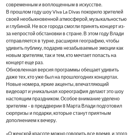
современным и воплощенным в искусстве.
В прошлом году шоу Viva La Divas покорило зрителей
своей необыкновенной атмосферой, музыкальностью
и глубиной. Не все города смогли принять концерт из-
за непростой обстановки в стране. В этом году Влади
отправляется в турне, расширяя географию, чтобы
удивить публику, подарив незабываемые эмоции как
новым зрителям, так и тем, кто мечтает попасть на
концерт еще раз.
Обновленная версия программы обещает удивить
даже тех, кто уже был на прошлогодних концертах.
Новые номера, яркие акценты, впечатляющий
видеоарт и уникальная хореография делают это шоу
настоящим праздником. Особое внимание уделено
зрителям – в преддверии 8 Марта Влади подготовил
сюрпризы и подарки, которые станут приятным
дополнением к вечеру.
«О женской красоте можно говорить все время, и этого