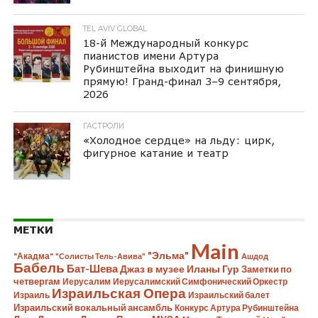
TEL AVIV GLOBAL
18-й Международный конкурс
пианистов имени Артура
Рубинштейна выходит на финишную
прямую! Гранд-финал 3–9 сентября,
2026
ГАСТРОЛИ
«Холодное сердце» на льду: цирк,
фигурное катание и театр
МЕТКИ
Main
"Эльма"
"Акадма"
"Солисты Тель-Авива"
Ашдод
Бабель
Бат-Шева
Джаз в музее Иланы Гур
Заметки по
четвергам
Иерусалим
Иерусалимский Симфонический Оркестр
Израильская Опера
Израиль
Израильский балет
Израильский вокальный ансамбль
Конкурс Артура Рубинштейна