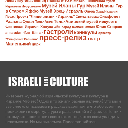
Лена Лагутина
Леонид Пташка
МУЗА
Михаил Теплицкий
Музей
Музей Иланы Гур
Музей Иланы Гур
Израиля в Иерусалиме
в Старом Яффо
Музей Эрец-Исраэль
Опера
Охад Нахарин
Симфонет
Проект "Линия жизни - Израиль"
Песах
Свежая краска
Раанана
Тель-Авивский музей искусств
Суккот
Тель-Авив
Ханука
Юлия Стоцкая
Фестиваль Израиля
Эйн-Харод
Юлиан Рахлин
гастроли
каникулы
ансамбль "Бат-Шева"
оркестр
пресс-релиз
театр
"Симфонет Раанана"
Маленький
цирк
Интернет-журнал об израильской культуре и культуре в
Израиле. Что это? Одно и то же или разные явления? Это мы и
выясняем, описываем и рассказываем почти что обо всем, что
происходит в мире культуры и развлечений в Израиле. Почти -
потому, что происходит всего так много, что за всем уследить
невозможно. Но мы пытаемся. Присоединяйтесь.