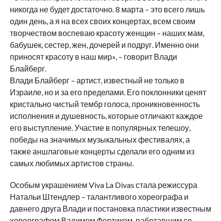
никогда не будет достаточно. 8 марта – это всего лишь
один день, а я на всех своих концертах, всем своим
творчеством воспеваю красоту женщин – наших мам,
бабушек, сестер, жен, дочерей и подруг. Именно они
приносят красоту в наш мир», – говорит Влади
Блайберг.
Влади Блайберг – артист, известный не только в
Израиле, но и за его пределами. Его поклонники ценят
кристально чистый тембр голоса, проникновенность
исполнения и душевность, которые отличают каждое
его выступление. Участие в популярных телешоу,
победы на значимых музыкальных фестивалях, а
также аншлаговые концерты сделали его одним из
самых любимых артистов страны.
Особым украшением Viva La Divas стала режиссура
Натальи Штендлер – талантливого хореографа и
давнего друга Влади и постановка пластики известным
хореографом Вадимом Фертиком, работавшим со