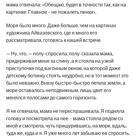
мама отвечала: «Обещаю, будет в точности так, как на
картинке. Главное – не пожалеть пенки».
Моря было много. Даже больше, чем на картинах
художника Айвазовского, где я много его
рассматривала, готовясь к нашей встрече.
— Ну, что, — полу-спросила, полу-сказала мама,
придерживая меня за спину, а я стояла на узкой
приступочке под вагонным окном, на которой даже
детскому ботинку стоять неудобно, но в тот момент это
было неважно. Внизу быстро-быстро летела земля, а
море оставалось неподвижным, лишь цвет его
менялся полосами до самого горизонта.
Я не отвечала, мама не переспрашивала. Я подняла
голову и посмотрела на нее – мама стояла рядом со
мной и смотрела, чуть прищурившись, на море, вдаль,
туда же, куда и я. Я уже много лет забываю ее спросить,