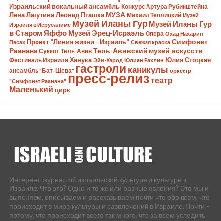
Израильский вокальный ансамбль
Конкурс Артура Рубинштейна
Лена Лагутина
Леонид Пташка
МУЗА
Михаил Теплицкий
Музей
Музей Иланы Гур
Музей Иланы Гур
Израиля в Иерусалиме
в Старом Яффо
Музей Эрец-Исраэль
Опера
Охад Нахарин
Симфонет
Проект "Линия жизни - Израиль"
Песах
Свежая краска
Раанана
Тель-Авивский музей искусств
Суккот
Тель-Авив
Ханука
Юлия Стоцкая
Фестиваль Израиля
Эйн-Харод
Юлиан Рахлин
гастроли
каникулы
ансамбль "Бат-Шева"
оркестр
пресс-релиз
театр
"Симфонет Раанана"
Маленький
цирк
Интернет-журнал об израильской культуре и культуре в
Израиле. Что это? Одно и то же или разные явления? Это мы и
выясняем, описываем и рассказываем почти что обо всем, что
происходит в мире культуры и развлечений в Израиле. Почти -
потому, что происходит всего так много, что за всем уследить