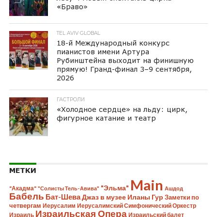
«Браво»
TEL AVIV GLOBAL
18-й Международный конкурс
пианистов имени Артура
Рубинштейна выходит на финишную
прямую! Гранд-финал 3–9 сентября,
2026
ГАСТРОЛИ
«Холодное сердце» на льду: цирк,
фигурное катание и театр
МЕТКИ
Main
"Эльма"
"Акадма"
"Солисты Тель-Авива"
Ашдод
Бабель
Бат-Шева
Джаз в музее Иланы Гур
Заметки по
четвергам
Иерусалим
Иерусалимский Симфонический Оркестр
Израильская Опера
Израиль
Израильский балет