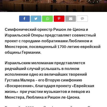
COMMENTS
Симфонический оркестр Ришон ле-Циона и
Израильской Оперы представляет совместный
проект с городами-побратимами Люблином и
Мюнстером, посвященный 1700-летию еврейской
общины Германии.
Израильским меломанам представляется
редчайший случай услышать в полном
исполнении одно из величайших творений
Густава Малера – его Вторую симфонию
«Воскресение», благодаря проекту «Еврейская
жизнь» при участии музыкантов и певцов из
Мюнстера, Люблина и Ришон ле-Циона.