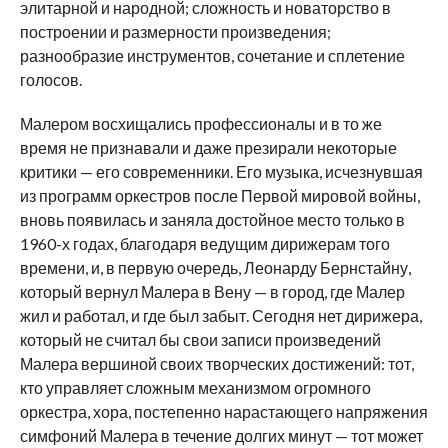
элитарной и народной; сложность и новаторство в
построении и размерности произведения;
разнообразие инструментов, сочетание и сплетение
голосов.
Малером восхищались профессионалы и в то же
время не признавали и даже презирали некоторые
критики — его современники. Его музыка, исчезнувшая
из программ оркестров после Первой мировой войны,
вновь появилась и заняла достойное место только в
1960-х годах, благодаря ведущим дирижерам того
времени, и, в первую очередь, Леонарду Бернстайну,
который вернул Малера в Вену — в город, где Малер
жил и работал, и где был забыт. Сегодня нет дирижера,
который не считал бы свои записи произведений
Малера вершиной своих творческих достижений: тот,
кто управляет сложным механизмом огромного
оркестра, хора, постепенно нарастающего напряжения
симфоний Малера в течение долгих минут — тот может