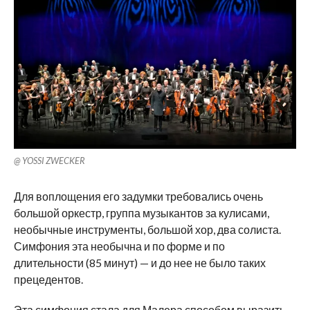
@ YOSSI ZWECKER
Для воплощения его задумки требовались очень
большой оркестр, группа музыкантов за кулисами,
необычные инструменты, большой хор, два солиста.
Симфония эта необычна и по форме и по
длительности (85 минут) — и до нее не было таких
прецедентов.
Эта симфония стала для Малера способом выразить