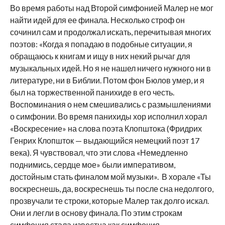
Во время работы над Второй симфонией Малер не мог
найти идей для ее финала. Несколько строф он
сочинил сам и продолжал искать, перечитывая многих
поэтов: «Когда я попадаю в подобные ситуации, я
обращаюсь к книгам и ищу в них некий рычаг для
музыкальных идей. Но я не нашел ничего нужного ни в
литературе, ни в Библии. Потом фон Бюлов умер, и я
был на торжественной панихиде в его честь.
Воспоминания о нем смешивались с размышлениями
о симфонии. Во время панихиды хор исполнил хорал
«Воскресение» на слова поэта Клопштока (Фридрих
Генрих Клопшток — выдающийся немецкий поэт 17
века). Я чувствовал, что эти слова «Немедленно
поднимись, сердце мое» были императивом,
достойным стать финалом мой музыки». В хорале «Ты
воскреснешь, да, воскреснешь ты после сна недолгого,
прозвучали те строки, которые Малер так долго искал.
Они и легли в основу финала. По этим строкам
симфония стала известна как симфония