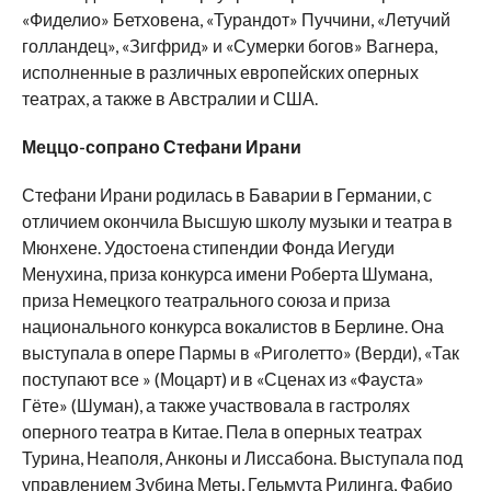
«Фиделио» Бетховена, «Турандот» Пуччини, «Летучий
голландец», «Зигфрид» и «Сумерки богов» Вагнера,
исполненные в различных европейских оперных
театрах, а также в Австралии и США.
Меццо-сопрано Стефани Ирани
Стефани Ирани родилась в Баварии в Германии, с
отличием окончила Высшую школу музыки и театра в
Мюнхене. Удостоена стипендии Фонда Иегуди
Менухина, приза конкурса имени Роберта Шумана,
приза Немецкого театрального союза и приза
национального конкурса вокалистов в Берлине. Она
выступала в опере Пармы в «Риголетто» (Верди), «Так
поступают все » (Моцарт) и в «Сценах из «Фауста»
Гёте» (Шуман), а также участвовала в гастролях
оперного театра в Китае. Пела в оперных театрах
Турина, Неаполя, Анконы и Лиссабона. Выступала под
управлением Зубина Меты, Гельмута Рилинга, Фабио