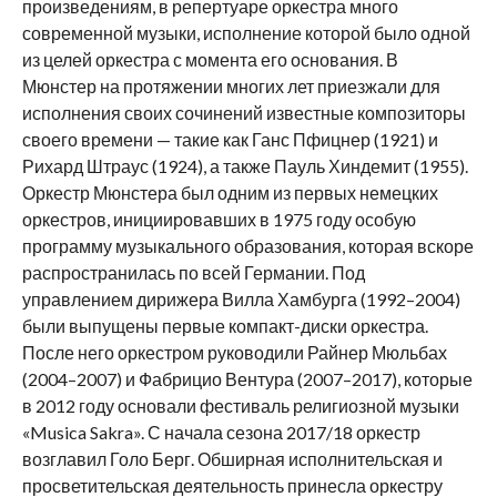
произведениям, в репертуаре оркестра много
современной музыки, исполнение которой было одной
из целей оркестра с момента его основания. В
Мюнстер на протяжении многих лет приезжали для
исполнения своих сочинений известные композиторы
своего времени — такие как Ганс Пфицнер (1921) и
Рихард Штраус (1924), а также Пауль Хиндемит (1955).
Оркестр Мюнстера был одним из первых немецких
оркестров, инициировавших в 1975 году особую
программу музыкального образования, которая вскоре
распространилась по всей Германии. Под
управлением дирижера Вилла Хамбурга (1992–2004)
были выпущены первые компакт-диски оркестра.
После него оркестром руководили Райнер Мюльбах
(2004–2007) и Фабрицио Вентура (2007–2017), которые
в 2012 году основали фестиваль религиозной музыки
«Musica Sakra». С начала сезона 2017/18 оркестр
возглавил Голо Берг. Обширная исполнительская и
просветительская деятельность принесла оркестру