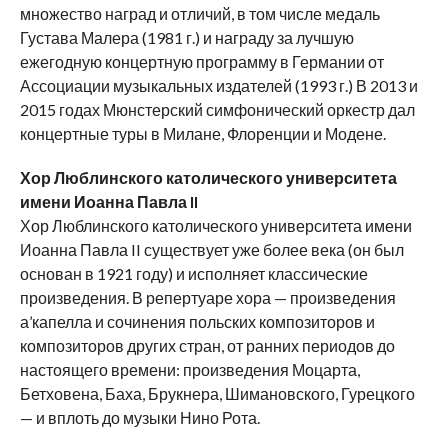
множество наград и отличий, в том числе медаль
Густава Малера (1981 г.) и награду за лучшую
ежегодную концертную программу в Германии от
Ассоциации музыкальных издателей (1993 г.) В 2013 и
2015 годах Мюнстерский симфонический оркестр дал
концертные туры в Милане, Флоренции и Модене.
Хор Люблинского католического университета
имени Иоанна Павла II
Хор Люблинского католического университета имени
Иоанна Павла II существует уже более века (он был
основан в 1921 году) и исполняет классические
произведения. В репертуаре хора — произведения
а’капелла и сочинения польских композиторов и
композиторов других стран, от ранних периодов до
настоящего времени: произведения Моцарта,
Бетховена, Баха, Брукнера, Шимановского, Гурецкого
— и вплоть до музыки Нино Рота.