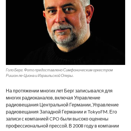
Голо Берг. Фото предоставлено Симфоническим оркестром
Ришон ле-Циона и Израильской Оперы.
На протяжении многих лет Берг записывался для
многих радиоканалов, включая Управление
радиовещания Центральной Германии, Управление
радиовещания Западной Германии и TokyoFM. Его
записи с компанией CPO были высоко оценены
профессиональной прессой. В 2008 году в компании