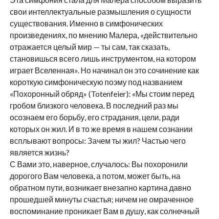
свои интеллектуальные размышления о сущности
существования. Именно в симфонических
произведениях, по мнению Малера, «действительно
отражается целый мир — ты сам, так сказать,
становишься всего лишь инструментом, на котором
играет Вселенная». Но начинал он это сочинение как
короткую симфоническую поэму под названием
«Похоронный обряд» (Totenfeier): «Мы стоим перед
гробом близкого человека. В последний раз мы
осознаем его борьбу, его страдания, цели, ради
которых он жил. И в то же время в нашем сознании
всплывают вопросы: Зачем ты жил? Частью чего
является жизнь?
С Вами это, наверное, случалось: Вы похоронили
дорогого Вам чело­века, а потом, может быть, на
обратном пути, возникает внезапно карти­на давно
прошедшей минуты счастья; ничем не омраченное
воспомина­ние проникает Вам в душу, как солнечный