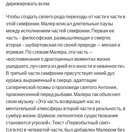
дирижировать всем.
Чтобы создать своего рода переходы от части к части в
этой симфонии, Малер вписал длительные паузы
между исполнением частей симфонии. Первая ее
часть – философская, размышляющая о смерти;
вторая – шубертовская по своей природе — мягкая и
игривая. По словам Малера, эта часть —
«воспоминание о драгоценных моментах жизни
ушедшего, луч света из дней его юности и невинности».
В третьей части симфонии присутствует некий дух
куража, выраженный в скерцо, адаптации
сатирической поэмы о проповеди святого Антония,
произнесенной перед рыбами. Малера так объяснял
свою музыку: «Эта часть возвращает нас из
мечтательной атмосферы второй части в реальность, в
сумбур жизни. Шумное, непонятное существование
становится угрозой». Текст «Первобытный свет»
(Urlicht) в четвертой части, был добавлен Малером без