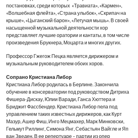
постановках, среди которых «Травиата», «Кармен»,
«Волшебная флейта», «Страна улыбок», «Скрипач на
крыше», «Цыганский барон», «Летучая мышь». В своей
насыщенной музыкальной деятельности хор
представляет лучшие оратории и кантаты, в том числе
произведения Брукнера, Моцарта и многих других.
Профессор Гжегож Пецка является дирижером и
музыкальным руководителем обоих хоров.
Сопрано Кристиана Либор
Кристиана Либор родилась в Берлине. Закончила
обучение в консерватории под руководством Дитриха
Фишера-Дискау, Юлии Варади, Ганса Хюттера и
Бриджит Фассбендер. Кристиана Либор пела под
управлением таких известных дирижеров, как Курт
Мазур, Ашер Фиш, Инго Мецмахер, Марк Минковски,
Гельмут Риллинг, Симона Янг, Себастьян Вайгле и Яп
ван Зведен. В ее репертуаре – партии из опер