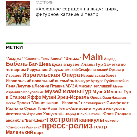
ГАСТРОЛИ
«Холодное сердце» на льду: цирк,
фигурное катание и театр
МЕТКИ
Main
"Эльма"
"Акадма"
"Солисты Тель-Авива"
Ашдод
Бабель
Бат-Шева
Джаз в музее Иланы Гур
Заметки по
четвергам
Иерусалим
Иерусалимский Симфонический Оркестр
Израильская Опера
Израиль
Израильский балет
Израильский вокальный ансамбль
Конкурс Артура Рубинштейна
Лена Лагутина
Леонид Пташка
МУЗА
Михаил Теплицкий
Музей
Музей Иланы Гур
Музей Иланы Гур
Израиля в Иерусалиме
в Старом Яффо
Музей Эрец-Исраэль
Опера
Охад Нахарин
Симфонет
Проект "Линия жизни - Израиль"
Песах
Свежая краска
Раанана
Тель-Авивский музей искусств
Суккот
Тель-Авив
Ханука
Юлия Стоцкая
Фестиваль Израиля
Эйн-Харод
Юлиан Рахлин
гастроли
каникулы
ансамбль "Бат-Шева"
оркестр
пресс-релиз
театр
"Симфонет Раанана"
Маленький
цирк