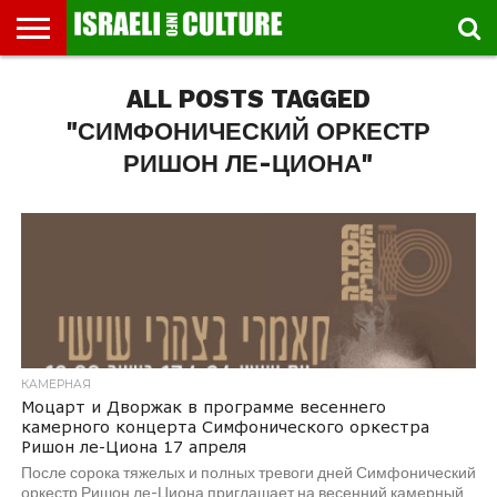
ВЫСТАВКИ
ALL POSTS TAGGED
МУЗЕИ
СТРАНА
ТЕАТР
КНИГИ.
МУЗЫКА
РЕЛИГИЯ/
ДВИЖЕНИЕ
ДЕТИ
МАРШРУТЫ
ВИДЕО-
ВПЕЧАТЛЕНИЯ
ВСТРЕЧИ
ИНТЕРВЬЮ
КИНО
TEL
ФЕСТИВАЛЕЙ
ТЕКСТЫ
ИСТОРИЯ
ВЫХОДНОГО
ПРОГУЛЬЩИКА
РЕЧИ
И
AVIV
ДНЯ
ЛЕКЦИИ
GLOBAL
"СИМФОНИЧЕСКИЙ ОРКЕСТР
РИШОН ЛЕ-ЦИОНА"
КАМЕРНАЯ
Моцарт и Дворжак в программе весеннего
камерного концерта Симфонического оркестра
Ришон ле-Циона 17 апреля
После сорока тяжелых и полных тревоги дней Симфонический
оркестр Ришон ле-Циона приглашает на весенний камерный