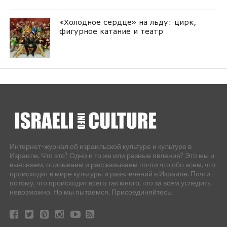
«Холодное сердце» на льду: цирк,
фигурное катание и театр
Интернет-журнал об израильской культуре и культуре в
Израиле. Что это? Одно и то же или разные явления? Это мы и
выясняем, описываем и рассказываем почти что обо всем, что
происходит в мире культуры и развлечений в Израиле. Почти -
потому, что происходит всего так много, что за всем уследить
невозможно. Но мы пытаемся. Присоединяйтесь.