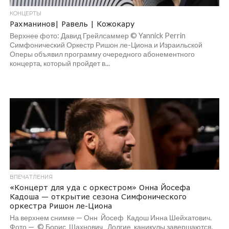
КОНЦЕРТЫ
Рахманинов| Равель | Кожокару
Верхнее фото: Давид Грейлсаммер © Yannick Perrin
Симфонический Оркестр Ришон ле-Циона и Израильской
Оперы объявил программу очередного абонементного
концерта, который пройдет в...
ВПЕЧАТЛЕНИЯ
«Концерт для уда с оркестром» Онна Йосефа
Кадоша — открытие сезона Симфонического
оркестра Ришон ле-Циона
На верхнем снимке — Онн Йосеф Кадош Инна Шейхатович.
Фото — © Борис Шахнович Долгие каникулы завершаются,