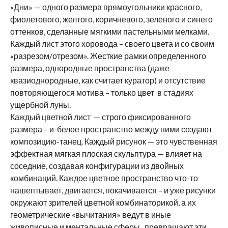
«Дни» — одного размера прямоугольники красного,
фиолетового, желтого, коричневого, зеленого и синего
оттенков, сделанные мягкими пастельными мелками.
Каждый лист этого хоровода – своего цвета и со своим
«разрезом/отрезом». Жесткие рамки определенного
размера, однородные пространства (даже
квазиоднородные, как считает куратор) и отсутствие
повторяющегося мотива – только цвет в стадиях
ущербной луны.
Каждый цветной лист — строго фиксированного
размера – и белое пространство между ними создают
композицию-танец. Каждый рисунок — это чувственная
эффектная мягкая плоская скульптура — влияет на
соседние, создавая конфигурации из двойных
комбинаций. Каждое цветное пространство что-то
нашептывает, двигается, покачивается – и уже рисунки
‎‎окружают зрителей цветной комбинаторикой, а их
геометрические «вычитания» ведут в иные
живописные и ментальные сферы, превращают эти