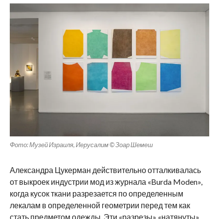
Фото: Музей Израиля, Иерусалим © Зоар Шемеш
Александра Цукерман действительно отталкивалась
от выкроек индустрии мод из журнала «Burda Moden»,
когда кусок ткани разрезается по определенным
лекалам в определенной геометрии перед тем как
стать предметом одежды. Эти «разрезы» «натянуты»