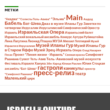
МЕТКИ
Main
"Эльма"
"Акадма"
"Солисты Тель-Авива"
Ашдод
Бабель
Бат-Шева
Джаз в музее Иланы Гур
Заметки по
четвергам
Иерусалим
Иерусалимский Симфонический Оркестр
Израильская Опера
Израиль
Израильский балет
Израильский вокальный ансамбль
Конкурс Артура Рубинштейна
Лена Лагутина
Леонид Пташка
МУЗА
Михаил Теплицкий
Музей
Музей Иланы Гур
Музей Иланы Гур
Израиля в Иерусалиме
в Старом Яффо
Музей Эрец-Исраэль
Опера
Охад Нахарин
Симфонет
Проект "Линия жизни - Израиль"
Песах
Свежая краска
Раанана
Тель-Авивский музей искусств
Суккот
Тель-Авив
Ханука
Юлия Стоцкая
Фестиваль Израиля
Эйн-Харод
Юлиан Рахлин
гастроли
каникулы
ансамбль "Бат-Шева"
оркестр
пресс-релиз
театр
"Симфонет Раанана"
Маленький
цирк