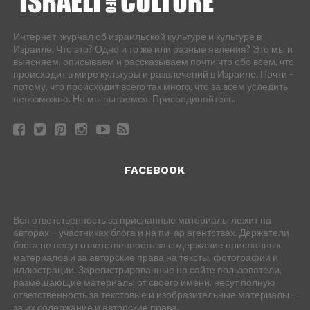
Интернет-журнал об израильской культуре и культуре в
Израиле. Что это? Одно и то же или разные явления? Это мы и
выясняем, описываем и рассказываем почти что обо всем, что
происходит в мире культуры и развлечений в Израиле. Почти -
потому, что происходит всего так много, что за всем уследить
невозможно. Но мы пытаемся. Присоединяйтесь.
FACEBOOK
Вся ответственность за присланные материалы лежит на
авторах – участниках блога и на пи-ар агентствах. Держатели
блога не несут ответственность за содержание присланных
материалов и за авторские права на тексты, фотографии и
иллюстрации. Зарегистрированные на сайте пользователи,
размещающие материалы от своего имени, несут полную
ответственность за текстовые и изобразительные материалы –
за их содержание и авторские права.