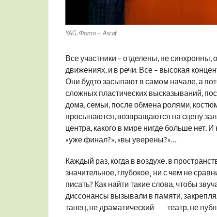
YAG. Фото — Ascaf
Все участники – отделены, не синхронны, 
движениях, и в речи. Все – высокая концен
Они будто засыпают в самом начале, а по
сложных пластических высказываний, по
дома, семьи, после обмена ролями, костю
просыпаются, возвращаются на сцену зал
центра, какого в мире нигде больше нет. 
«уже финал?», «вы уверены?»…
Каждый раз, когда в воздухе, в пространст
значительное, глубокое¸ ни с чем не срав
писать? Как найти такие слова, чтобы звуч
диссонансы вызывали в памяти, закреплял
танец, не драматический театр, не публи