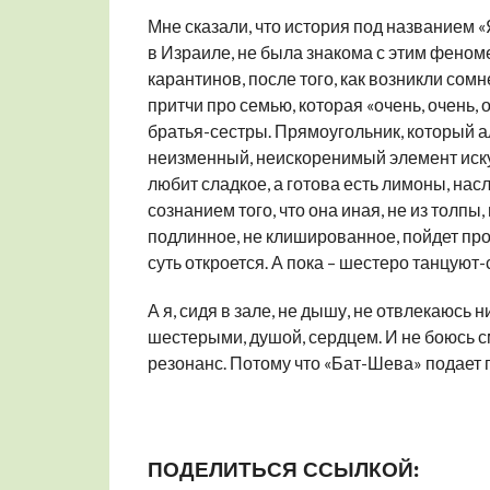
Мне сказали, что история под названием «
в Израиле, не была знакома с этим феном
карантинов, после того, как возникли сом
притчи про семью, которая «очень, очень,
братья-сестры. Прямоугольник, который а
неизменный, неискоренимый элемент искус
любит сладкое, а готова есть лимоны, на
сознанием того, что она иная, не из толпы,
подлинное, не клишированное, пойдет про
суть откроется. А пока – шестеро танцуют
А я, сидя в зале, не дышу, не отвлекаюсь н
шестерыми, душой, сердцем. И не боюсь см
резонанс. Потому что «Бат-Шева» подает 
ПОДЕЛИТЬСЯ ССЫЛКОЙ: