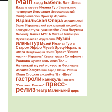
Main
Бабель
Бат-Шева
Ашдод
Джаз в музее Иланы Гур
Заметки по
четвергам
Иерусалим
Иерусалимский
Симфонический Оркестр
Израиль
Израильская Опера
Израильский
Израильский вокальный ансамбль
балет
Лена Лагутина
Конкурс Артура Рубинштейна
Леонид Пташка
МУЗА
Михаил Теплицкий
Музей
Музей Израиля в Иерусалиме
Иланы Гур
Музей Иланы Гур в
Старом Яффо
Музей Эрец-Исраэль
Проект "Линия
Опера
Охад Нахарин
Песах
Симфонет
жизни - Израиль"
Свежая краска
Раанана
Тель-
Суккот
Тель-Авив
Авивский музей искусств
Фестиваль
Ханука
Израиля
Эйн-Харод
Юлиан Рахлин
Юлия Стоцкая
ансамбль "Бат-Шева"
гастроли
каникулы
оркестр
пресс-
"Симфонет Раанана"
релиз
театр Маленький
цирк