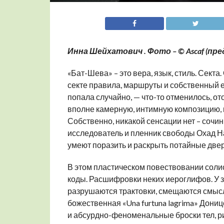
Инна Шейхатович . Фото – © Ascaf (п
«Бат-Шева» – это вера, язык, стиль. Секта
секте правила, маршруты и собственный е
попала случайно, — что-то отменилось, от
вполне камерную, интимную композицию, в
Собственно, никакой сенсации нет – сочин
исследователь и пленник свободы Охад Н
умеют поразить и раскрыть потайные двер
В этом пластическом повествовании солис
коды. Расшифровки неких иероглифов. У з
разрушаются трактовки, смещаются смысл
божественная «Una furtuna lagrima» Дониц
и абсурдно-феноменальные броски тел, ри