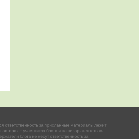
ся ответственность за присланные материалы лежит
а авторах – участниках блога и на пи-ар агентствах.
ержатели блога не несут ответственность за