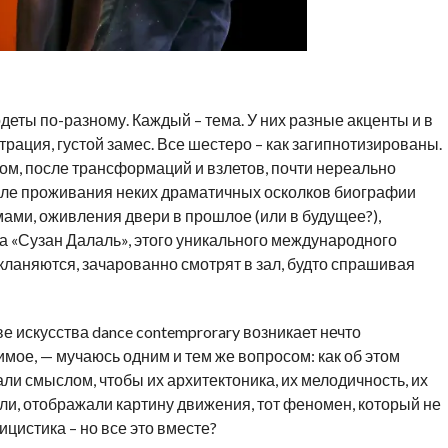
одеты по-разному. Каждый – тема. У них разные акценты и в
трация, густой замес. Все шестеро – как загипнотизированы.
том, после трансформаций и взлетов, почти нереально
сле проживания неких драматичных осколков биографии
мами, оживления двери в прошлое (или в будущее?),
а «Сузан Далаль», этого уникального международного
И кланяются, зачарованно смотрят в зал, будто спрашивая
ве искусства dance contemprorary возникает нечто
нимое, — мучаюсь одним и тем же вопросом: как об этом
али смыслом, чтобы их архитектоника, их мелодичность, их
и, отображали картину движения, тот феномен, который не
цистика – но все это вместе?