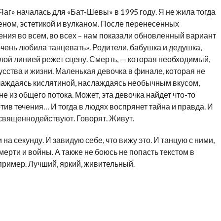
Яаг» началась для «Бат-Шевы» в 1995 году. Я не жила тогда
еном, эстетикой и вулканом. После перенесенных
нения во всем, во всех – нам показали обновленный вариант
 очень любила танцевать». Родители, бабушка и дедушка,
лой линией режет сцену. Смерть, — которая необходимый,
ства и жизни. Маленькая девочка в финале, которая не
слаждаясь кислятиной, наслаждаясь необычным вкусом,
 не из общего потока. Может, эта девочка найдет что-то
тив течения… И тогда в людях воспрянет тайна и правда. И
-священнодействуют. Говорят. Живут.
и на секунду. И завидую себе, что вижу это. И танцую с ними,
ерти и войны. А также не боюсь не попасть текстом в
пример. Лучший, яркий, живительный.