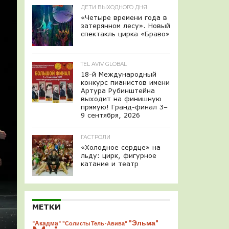
ДЕТИ ВЫХОДНОГО ДНЯ
«Четыре времени года в
затерянном лесу». Новый
спектакль цирка «Браво»
TEL AVIV GLOBAL
18-й Международный
конкурс пианистов имени
Артура Рубинштейна
выходит на финишную
прямую! Гранд-финал 3–
9 сентября, 2026
ГАСТРОЛИ
«Холодное сердце» на
льду: цирк, фигурное
катание и театр
МЕТКИ
"Эльма"
"Акадма"
"Солисты Тель-Авива"