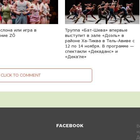
слона или игра в
Труппа «Бат-Шева» впервые
ение ZŌ
выступит в зале «Доэль» в
районе Ха-Тиква в Тель-Авиве с
12 по 14 ноября. В программе —
спектакли «Декаданс» и
«Дека’ле»
CLICK TO COMMENT
FACEBOOK
В
н
Д