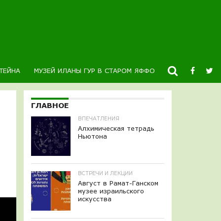
ТЕЙНА
МУЗЕЙ ИЛАНЫ ГУР В СТАРОМ ЯФФО
НОВОСТИ
К
ГЛАВНОЕ
ВПЕЧАТЛЕНИЯ
Алхимическая тетрадь
Ньютона
ВСТРЕЧИ И ЛЕКЦИИ
Август в Рамат-Ганском
музее израильского
искусства