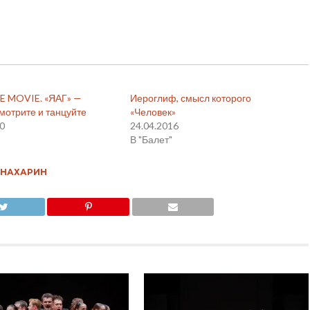
E MOVIE. «ЯАГ» —
Иероглиф, смысл которого
мотрите и танцуйте
«Человек»
20
24.04.2016
В "Балет"
 НАХАРИН