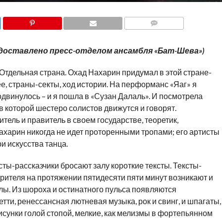
COMMENTS
редоставлено пресс-отделом ансамбля «Бат-Шева»)
. Отдельная страна. Охад Нахарин придумал в этой стране-
е, страны-секты, ход истории. На перформанс «Яаг» я
одвинулось – и я пошла в «Сузан Далаль». И посмотрела
 которой шестеро солистов движутся и говорят.
итель и правитель в своем государстве, теоретик,
ахарин никогда не идет проторенными тропами; его артисты
и искусства танца.
ты-рассказчики бросают залу короткие тексты. Тексты-
рителя на протяжении пятидесяти пяти минут возникают и
ы. Из шороха и остинатного пульса появляются
етти, ренессансная лютневая музыка, рок и свинг, и шпагаты,
сунки голой стопой, мелкие, как мелизмы в фортепьянном