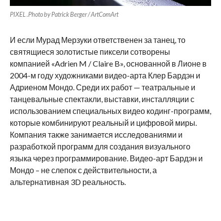
PIXEL
.P
hoto by Patrick Berger / ArtComArt
И если Мурад Мерзуки ответственен за танец, то
святящиеся золотистые пиксели сотворены
компанией «Adrien M / Claire B», основанной в Лионе в
2004-м году художниками видео-арта Клер Бардэн и
Адриеном Мондо. Среди их работ — театральные и
танцевальные спектакли, выставки, инсталляции с
использованием специальных видео кодинг-программ,
которые комбинируют реальный и цифровой миры.
Компания также занимается исследованиями и
разработкой программ для создания визуального
языка через программирование. Видео-арт Бардэн и
Мондо – не слепок с действительности, а
альтернативная 3D реальность.