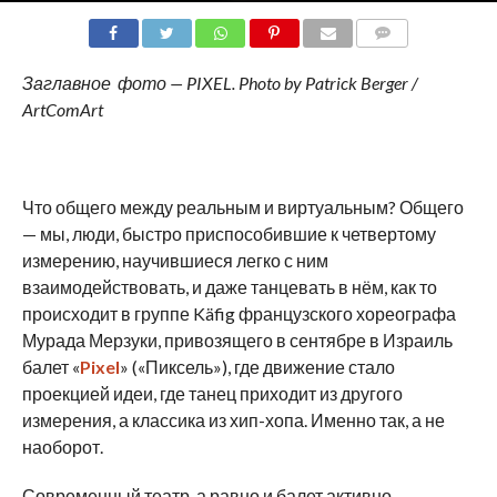
COMMENTS
Заглавное фото — PIXEL. Photo by Patrick Berger /
ArtComArt
Что общего между реальным и виртуальным? Общего
— мы, люди, быстро приспособившие к четвертому
измерению, научившиеся легко с ним
взаимодействовать, и даже танцевать в нём, как то
происходит в группе Käfig французского хореографа
Мурада Мерзуки, привозящего в сентябре в Израиль
балет «
Pixel
» («Пиксель»), где движение стало
проекцией идеи, где танец приходит из другого
измерения, а классика из хип-хопа. Именно так, а не
наоборот.
Современный театр, а равно и балет активно