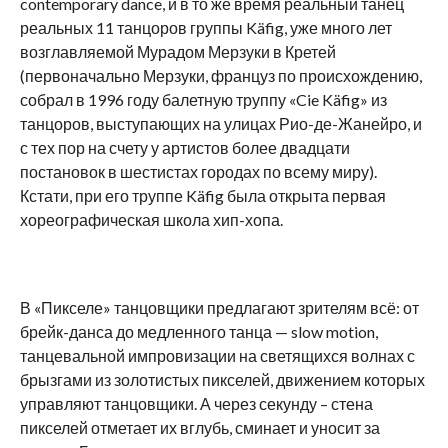
contemporary dance, и в то же время реальный танец
реальных 11 танцоров группы Käfig, уже много лет
возглавляемой Мурадом Мерзуки в Кретей
(первоначально Мерзуки, француз по происхождению,
собрал в 1996 году балетную труппу «Cie Käfig» из
танцоров, выступающих на улицах Рио-де-Жанейро, и
с тех пор на счету у артистов более двадцати
постановок в шестистах городах по всему миру).
Кстати, при его труппе Käfig была открыта первая
хореографическая школа хип-хопа.
В «Пикселе» танцовщики предлагают зрителям всё: от
брейк-данса до медленного танца — slow motion,
танцевальной импровизации на светящихся волнах с
брызгами из золотистых пикселей, движением которых
управляют танцовщики. А через секунду – стена
пикселей отметает их вглубь, сминает и уносит за