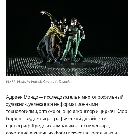
PIXEL. Photo by Patrick Berger / ArtComArt
Адриен Мондо — исследователь и многопрофильный
художник, увлекается информационными
технологиями, а также он еще и жонглер и циркач. Клер
Бардэн – художница, графический дизайнер и
сценограф. Кредо их компании – это видео-арт,
сочетание различных форм искусства, реальных и