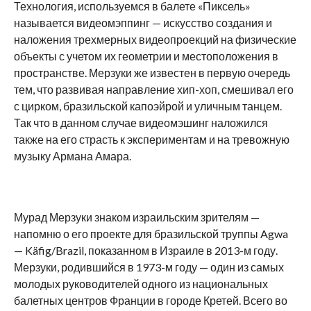
Технология, используемся в балете «Пиксель»
называется видеомэппинг — искусство создания и
наложения трехмерных видеопроекций на физические
объекты с учетом их геометрии и местоположения в
пространстве. Мерзуки же известен в первую очередь
тем, что развивая направление хип-хоп, смешивал его
с цирком, бразильской капоэйрой и уличным танцем.
Так что в данном случае видеомэшинг наложился
также на его страсть к экспериментам и на тревожную
музыку Армана Амара.
Мурад Мерзуки знаком израильским зрителям —
напомню о его проекте для бразильской труппы Agwa
— Käfig/Brazil, показанном в Израиле в 2013-м году.
Мерзуки, родившийся в 1973-м году — один из самых
молодых руководителей одного из национальных
балетных центров Франции в городе Кретей. Всего во