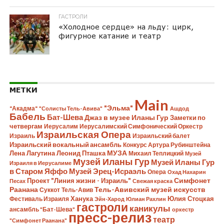
ГАСТРОЛИ
«Холодное сердце» на льду: цирк,
фигурное катание и театр
МЕТКИ
Main
"Эльма"
"Акадма"
"Солисты Тель-Авива"
Ашдод
Бабель
Бат-Шева
Джаз в музее Иланы Гур
Заметки по
четвергам
Иерусалим
Иерусалимский Симфонический Оркестр
Израильская Опера
Израиль
Израильский балет
Израильский вокальный ансамбль
Конкурс Артура Рубинштейна
Лена Лагутина
Леонид Пташка
МУЗА
Михаил Теплицкий
Музей
Музей Иланы Гур
Музей Иланы Гур
Израиля в Иерусалиме
в Старом Яффо
Музей Эрец-Исраэль
Опера
Охад Нахарин
Симфонет
Проект "Линия жизни - Израиль"
Песах
Свежая краска
Раанана
Тель-Авивский музей искусств
Суккот
Тель-Авив
Ханука
Юлия Стоцкая
Фестиваль Израиля
Эйн-Харод
Юлиан Рахлин
гастроли
каникулы
ансамбль "Бат-Шева"
оркестр
пресс-релиз
театр
"Симфонет Раанана"