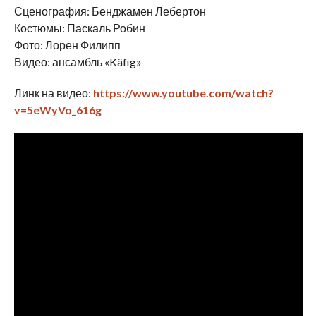
Сценография: Бенджамен Лебертон
Костюмы: Паскаль Робин
Фото: Лорен Филипп
Видео: ансамбль «Käfig»
Линк на видео:
https://www.youtube.com/watch?
v=5eWyVo_616g