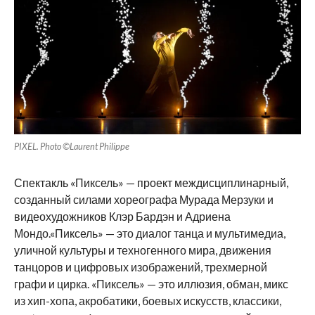
PIXEL. Photo ©Laurent Philippe
Спектакль «Пиксель» — проект междисциплинарный,
созданный силами хореографа Мурада Мерзуки и
видеохудожников Клэр Бардэн и Адриена
Мондо.«Пиксель» — это диалог танца и мультимедиа,
уличной культуры и техногенного мира, движения
танцоров и цифровых изображений, трехмерной
графи и цирка. «Пиксель» — это иллюзия, обман, микс
из хип-хопа, акробатики, боевых искусств, классики,