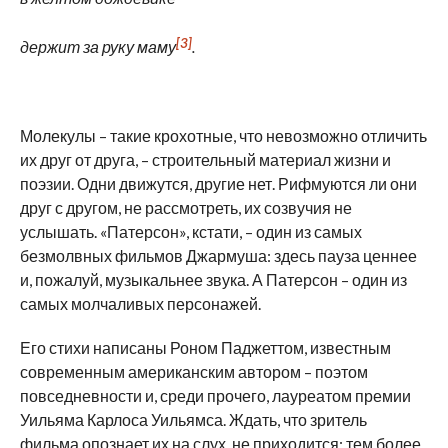
[3]
держит за руку маму
.
Молекулы – такие крохотные, что невозможно отличить
их друг от друга, – строительный материал жизни и
поэзии. Одни движутся, другие нет. Рифмуются ли они
друг с другом, не рассмотреть, их созвучия не
услышать. «Патерсон», кстати, – один из самых
безмолвных фильмов Джармуша: здесь пауза ценнее
и, пожалуй, музыкальнее звука. А Патерсон – один из
самых молчаливых персонажей.
Его стихи написаны Роном Паджеттом, известным
современным американским автором – поэтом
повседневности и, среди прочего, лауреатом премии
Уильяма Карлоса Уильямса. Ждать, что зритель
фильма опознает их на слух, не приходится; тем более