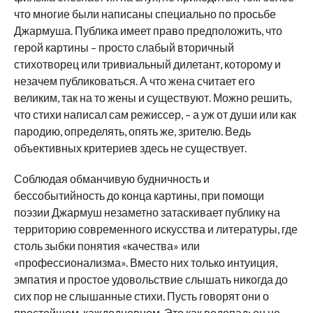
что многие были написаны специально по просьбе
Джармуша. Публика имеет право предположить, что
герой картины – просто слабый вторичный
стихотворец или тривиальный дилетант, которому и
незачем публиковаться. А что жена считает его
великим, так на то жены и существуют. Можно решить,
что стихи написал сам режиссер, – а уж от души или как
пародию, определять, опять же, зрителю. Ведь
объективных критериев здесь не существует.
Соблюдая обманчивую будничность и
бессобытийность до конца картины, при помощи
поэзии Джармуш незаметно затаскивает публику на
территорию современного искусства и литературы, где
столь зыбки понятия «качества» или
«профессионализма». Вместо них только интуиция,
эмпатия и простое удовольствие слышать никогда до
сих пор не слышанные стихи. Пусть говорят они о
простейшем, каждодневном. Это как водопад: он не