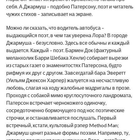
себя. А Джармуш – подобно Патерсону, поэт и читатель
чужих стихов – записывает на экране.
Можно ли сказать, что водитель автобуса –
выдающийся поэт, в чем так уверена Лора? В городе
Джармуша – безусловно. Здесь все обычны и каждый
выдается. Каждый – поэт. Бармен Док (фактурный
меланхолик Барри Шебака Хенли) собирает вырезки
из старых газет о знаменитостях Патерсона, будто
рифмуя их друг с другом. Завсегдатай бара Эверетт
(Уильям Джексон Харпер) жалуется на несчастливую
любовь, слагая на ходу жалобные мадригалы в прозе.
Проходя с собакой мимо круглосуточного ландромата,
Патерсон встречает чернокожего одиночку,
сосредоточенно бормочущего под нос поэтические
строчки, и останавливается послушать. Первый
встречный, кстати, культовый рэпер Method Man;
Джармуш ценит разные формы поэзии. Например, ту,