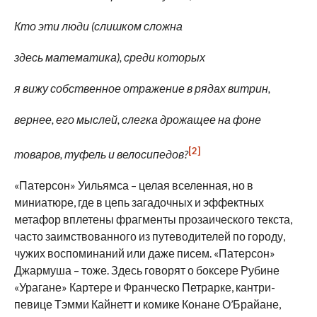
Кто эти люди (слишком сложна
здесь математика), среди которых
я вижу собственное отражение в рядах витрин,
вернее, его мыслей, слегка дрожащее на фоне
[2]
товаров, туфель и велосипедов?
«Патерсон» Уильямса – целая вселенная, но в
миниатюре, где в цепь загадочных и эффектных
метафор вплетены фрагменты прозаического текста,
часто заимствованного из путеводителей по городу,
чужих воспоминаний или даже писем. «Патерсон»
Джармуша – тоже. Здесь говорят о боксере Рубине
«Урагане» Картере и Франческо Петрарке, кантри-
певице Тэмми Кайнетт и комике Конане О’Брайане,