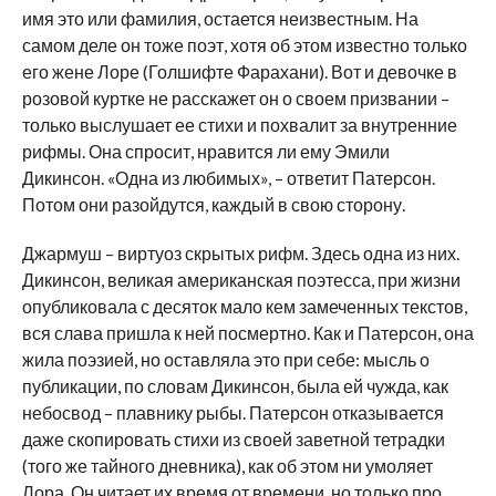
имя это или фамилия, остается неизвестным. На
самом деле он тоже поэт, хотя об этом известно только
его жене Лоре (Голшифте Фарахани). Вот и девочке в
розовой куртке не расскажет он о своем призвании –
только выслушает ее стихи и похвалит за внутренние
рифмы. Она спросит, нравится ли ему Эмили
Дикинсон. «Одна из любимых», – ответит Патерсон.
Потом они разойдутся, каждый в свою сторону.
Джармуш – виртуоз скрытых рифм. Здесь одна из них.
Дикинсон, великая американская поэтесса, при жизни
опубликовала с десяток мало кем замеченных текстов,
вся слава пришла к ней посмертно. Как и Патерсон, она
жила поэзией, но оставляла это при себе: мысль о
публикации, по словам Дикинсон, была ей чужда, как
небосвод – плавнику рыбы. Патерсон отказывается
даже скопировать стихи из своей заветной тетрадки
(того же тайного дневника), как об этом ни умоляет
Лора. Он читает их время от времени, но только про