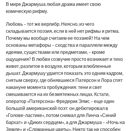
В мире Джармуша любая драма имеет свою
комическую рифму.
Любовь – тот же верлибр. Неясно, из чего
складывается поэзия, если в ней нет рифмы и ритма.
Почему мы вообще считаем ее поэзией? На чем
основаны метафоры – сходства и параллели между
идеями, существами или предметами, – кроме
ощущения? В любви созвучие просто возникает и тихо
живет, разлитое в воздухе, которым влюбленные
дышат. Джармушу удается показать это одним кадром,
снятым сверху, где обнявшиеся Патерсон и Лора спят
накануне момента пробуждения: тени и свет
смешиваются на их безмятежных лицах. Кстати,
оператор «Патерсона» Фредерик Элмс – еще один
большой американский поэт: он дебютировал в
«Голове-ластике», потом снимал для Линча «Синий
бархат» и «Диких сердцем», а для Джармуша – «Ночь на
Земле» и «Сломанные цветы». Никто так не способен