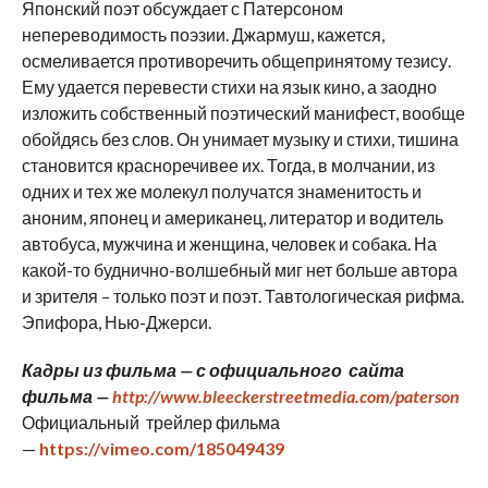
Японский поэт обсуждает с Патерсоном
непереводимость поэзии. Джармуш, кажется,
осмеливается противоречить общепринятому тезису.
Ему удается перевести стихи на язык кино, а заодно
изложить собственный поэтический манифест, вообще
обойдясь без слов. Он унимает музыку и стихи, тишина
становится красноречивее их. Тогда, в молчании, из
одних и тех же молекул получатся знаменитость и
аноним, японец и американец, литератор и водитель
автобуса, мужчина и женщина, человек и собака. На
какой-то буднично-волшебный миг нет больше автора
и зрителя – только поэт и поэт. Тавтологическая рифма.
Эпифора, Нью-Джерси.
Кадры из фильма — с официального сайта
фильма —
http://www.bleeckerstreetmedia.com/paterson
Официальный трейлер фильма
—
https://vimeo.com/185049439