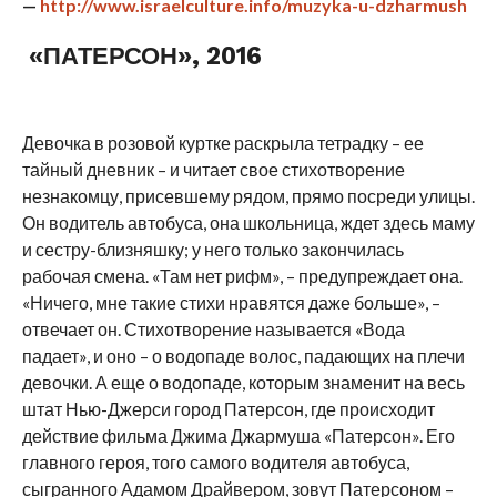
—
http://www.israelculture.info/muzyka-u-dzharmush
«ПАТЕРСОН», 2016
Девочка в розовой куртке раскрыла тетрадку – ее
тайный дневник – и читает свое стихотворение
незнакомцу, присевшему рядом, прямо посреди улицы.
Он водитель автобуса, она школьница, ждет здесь маму
и сестру-близняшку; у него только закончилась
рабочая смена. «Там нет рифм», – предупреждает она.
«Ничего, мне такие стихи нравятся даже больше», –
отвечает он. Стихотворение называется «Вода
падает», и оно – о водопаде волос, падающих на плечи
девочки. А еще о водопаде, которым знаменит на весь
штат Нью-Джерси город Патерсон, где происходит
действие фильма Джима Джармуша «Патерсон». Его
главного героя, того самого водителя автобуса,
сыгранного Адамом Драйвером, зовут Патерсоном –