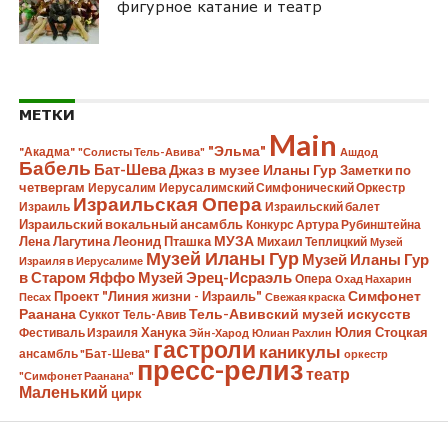
фигурное катание и театр
МЕТКИ
Main
"Эльма"
"Акадма"
"Солисты Тель-Авива"
Ашдод
Бабель
Бат-Шева
Джаз в музее Иланы Гур
Заметки по
четвергам
Иерусалим
Иерусалимский Симфонический Оркестр
Израильская Опера
Израиль
Израильский балет
Израильский вокальный ансамбль
Конкурс Артура Рубинштейна
Лена Лагутина
Леонид Пташка
МУЗА
Михаил Теплицкий
Музей
Музей Иланы Гур
Музей Иланы Гур
Израиля в Иерусалиме
в Старом Яффо
Музей Эрец-Исраэль
Опера
Охад Нахарин
Симфонет
Проект "Линия жизни - Израиль"
Песах
Свежая краска
Раанана
Тель-Авивский музей искусств
Суккот
Тель-Авив
Ханука
Юлия Стоцкая
Фестиваль Израиля
Эйн-Харод
Юлиан Рахлин
гастроли
каникулы
ансамбль "Бат-Шева"
оркестр
пресс-релиз
театр
"Симфонет Раанана"
Маленький
цирк