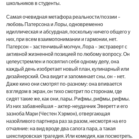
школьников в студенты.
Самая очевидная метафора реальности/поэзии –
любовь Патерсона и Лоры, одновременно
идиллическая и абсурдная, поскольку ничего общего у
них, при всем взаимопонимании и гармонии, нет.
Патерсон – застенчивый молчун, Лора – экстраверт с
активной жизненной позицией по любому вопросу. Он
целеустремлен и посвятил себя одному делу, она
каждый день изобретает новый план, кулинарный или
дизайнерский. Она видит и запоминает сны, он – нет.
Даже кино они смотрят по-разному: она впивается
взглядом в экран, он тихо смотрит по сторонам, где
сидят такие же, как они, пары. Рифмы, рифмы, рифмы.
Из них забавнейшая – актер-неудачник Эверетт и его
зазноба Мари (Честен Хэрмон), отвергающая
назойливого партнера раз за разом, несмотря на его
отчаяние: на вид вроде два сапога пара, а такая
шекспировская трагедия. Или комедия, как посмотреть.