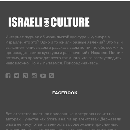
Интернет-журнал об израильской культуре и культуре в
Израиле. Что это? Одно и то же или разные явления? Это мы и
выясняем, описываем и рассказываем почти что обо всем, что
происходит в мире культуры и развлечений в Израиле. Почти -
потому, что происходит всего так много, что за всем уследить
невозможно. Но мы пытаемся. Присоединяйтесь.
FACEBOOK
Вся ответственность за присланные материалы лежит на
авторах – участниках блога и на пи-ар агентствах. Держатели
блога не несут ответственность за содержание присланных
материалов и за авторские права на тексты, фотографии и