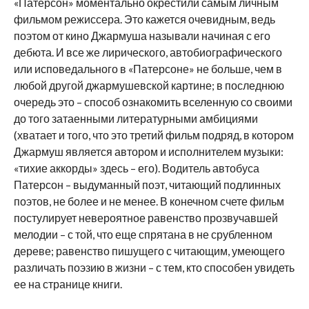
«Патерсон» моментально окрестили самым личным
фильмом режиссера. Это кажется очевидным, ведь
поэтом от кино Джармуша называли начиная с его
дебюта. И все же лирического, автобиографического
или исповедального в «Патерсоне» не больше, чем в
любой другой джармушевской картине; в последнюю
очередь это – способ ознакомить вселенную со своими
до того затаенными литературными амбициями
(хватает и того, что это третий фильм подряд, в котором
Джармуш является автором и исполнителем музыки:
«тихие аккорды» здесь – его). Водитель автобуса
Патерсон – выдуманный поэт, читающий подлинных
поэтов, не более и не менее. В конечном счете фильм
постулирует невероятное равенство прозвучавшей
мелодии – с той, что еще спрятана в не срубленном
дереве; равенство пишущего с читающим, умеющего
различать поэзию в жизни – с тем, кто способен увидеть
ее на странице книги.