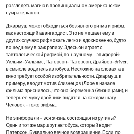
разглядеть магию в провинциальном американском
сумраке, как он.
Джармуш может обходиться без явного ритма и рифм,
как настоящий авангардист. Это не мешает ему в
других случаях рифмовать легко и вдохновенно, будто
вошедшему в раж рэперу. Здесь он играет с
тавтологической рифмой, по-научному – эпифорой:
Уильям–Уильямс, Патерсон–Патерсон, Драйвер–driver,
в смысле водитель автобуса. Несложно на словах, а в
кино требует особой изобретательности. Джармуш, к
примеру, вводит мотив близнецов (Лоре в начале
фильма приснилось, что она беременна близнецами), и
теперь ее мужу двойники видятся на каждом шагу.
Человек – тоже рифма.
Не эпифора ли – вся жизнь, состоящая из рутины?
Один и тот же маршрут автобуса, который водит
Патерсон. Буквально вечное возвращение. Если, по