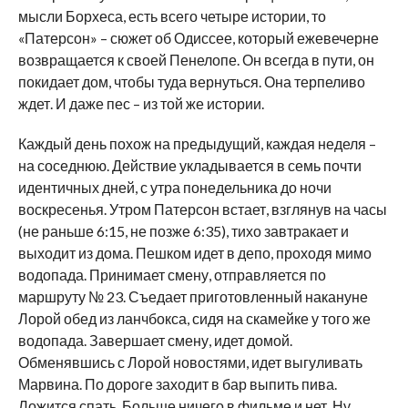
мысли Борхеса, есть всего четыре истории, то
«Патерсон» – сюжет об Одиссее, который ежевечерне
возвращается к своей Пенелопе. Он всегда в пути, он
покидает дом, чтобы туда вернуться. Она терпеливо
ждет. И даже пес – из той же истории.
Каждый день похож на предыдущий, каждая неделя –
на соседнюю. Действие укладывается в семь почти
идентичных дней, с утра понедельника до ночи
воскресенья. Утром Патерсон встает, взглянув на часы
(не раньше 6:15, не позже 6:35), тихо завтракает и
выходит из дома. Пешком идет в депо, проходя мимо
водопада. Принимает смену, отправляется по
маршруту № 23. Съедает приготовленный накануне
Лорой обед из ланчбокса, сидя на скамейке у того же
водопада. Завершает смену, идет домой.
Обменявшись с Лорой новостями, идет выгуливать
Марвина. По дороге заходит в бар выпить пива.
Ложится спать. Больше ничего в фильме и нет. Ну