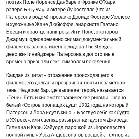
поэтах Поле Лоренсе Данбаре и Фрэнке О’Хара,
рэпере Fetty Wap и актере Лу Костелло (что из
Патерсона родом), прозаике Дэвиде Фостере Уоллесе
и художнике Жане Дюбюффе, анархисте Гаэтано
Бреши и праотце панк-рока Игги Попе, о котором
Джармуш одновременно снимал документальный
фильм: оказалось, именно лидера The Stooges
девочки-тинейджеры Патерсона в допотопные
времена признали секс-символом поколения.
Каждая из цитат – отражение происходящего в
фильме, его долгая и прозрачная, почти незаметная
тень. Недаром бар, где выпивает герой, называется
«Тени». Есть и кинематографические рифмы – черно-
белый «Остров пропащих душ» 1932 года, на который
Патерсон и Лора идут в кино, «чувствуя себя как будто
в XX веке», или сценка, разыгранная дуэтом Джареда
Гилмана и Кары Хэйуорд, парочкой из «Королевства
полной луны» Уэса Андерсона, выросшей с тех пор из