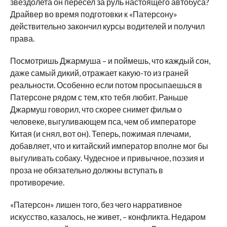
звездолета он пересел за руль настоящего автобуса?
Драйвер во время подготовки к «Патерсону»
действительно закончил курсы водителей и получил
права.
Посмотришь Джармуша – и поймешь, что каждый сон,
даже самый дикий, отражает какую-то из граней
реальности. Особенно если потом просыпаешься в
Патерсоне рядом с тем, кто тебя любит. Раньше
Джармуш говорил, что скорее снимет фильм о
человеке, выгуливающем пса, чем об императоре
Китая (и снял, вот он). Теперь, пожимая плечами,
добавляет, что и китайский император вполне мог бы
выгуливать собаку. Чудесное и привычное, поэзия и
проза не обязательно должны вступать в
противоречие.
«Патерсон» лишен того, без чего нарративное
искусство, казалось, не живет, – конфликта. Недаром