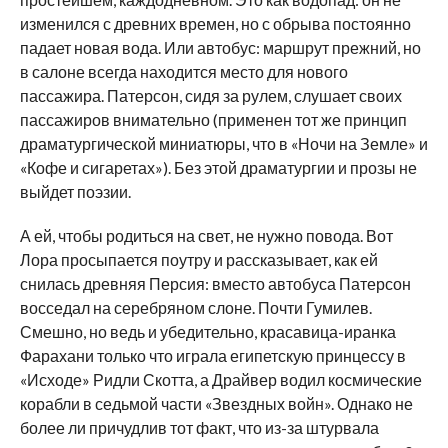
изменился с древних времен, но с обрыва постоянно
падает новая вода. Или автобус: маршрут прежний, но
в салоне всегда находится место для нового
пассажира. Патерсон, сидя за рулем, слушает своих
пассажиров внимательно (применен тот же принцип
драматургической миниатюры, что в «Ночи на Земле» и
«Кофе и сигаретах»). Без этой драматургии и прозы не
выйдет поэзии.
А ей, чтобы родиться на свет, не нужно повода. Вот
Лора просыпается поутру и рассказывает, как ей
снилась древняя Персия: вместо автобуса Патерсон
восседал на серебряном слоне. Почти Гумилев.
Смешно, но ведь и убедительно, красавица-иранка
Фарахани только что играла египетскую принцессу в
«Исходе» Ридли Скотта, а Драйвер водил космические
корабли в седьмой части «Звездных войн». Однако не
более ли причудлив тот факт, что из-за штурвала