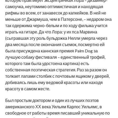
которую практикует эксцентричная Лора – дизайнер-
самоучка, неутомимо оптимистичная и находящая
рифмы во всем, от занавесок до капкейков. В ней не
меньше от Джармуша, чем в Патерсоне, – недаром она
так одержима черно-белым и по ходу фильма учится
играть на гитаре. Да что Лора: у их пса Марвина
(сыгравшая эту роль бульдожка Нелли умерла через
два месяца после окончания съемок, посмертно ей
была присуждена каннская премия Palm Dog за
лучшую собаку фестиваля – единственный трофей,
которого там была удостоена картина) есть
собственная поэтическая стратегия. Раз за разом он
толкает лапами столбик с почтовым ящиком у дверей,
добиваясь лишь ему ведомой красоты или находя
красоту в самом жесте.
Был простым доктором и один из лучших поэтов
американского ХХ века Уильям Карлос Уильямс, в
свободное от работы время писавший уникальную по