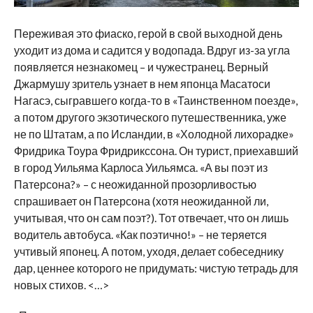
Переживая это фиаско, герой в свой выходной день
уходит из дома и садится у водопада. Вдруг из-за угла
появляется незнакомец – и чужестранец. Верный
Джармушу зритель узнает в нем японца Масатоси
Нагасэ, сыгравшего когда-то в «Таинственном поезде»,
а потом другого экзотического путешественника, уже
не по Штатам, а по Исландии, в «Холодной лихорадке»
Фридрика Тоура Фридрикссона. Он турист, приехавший
в город Уильяма Карлоса Уильямса. «А вы поэт из
Патерсона?» – с неожиданной прозорливостью
спрашивает он Патерсона (хотя неожиданной ли,
учитывая, что он сам поэт?). Тот отвечает, что он лишь
водитель автобуса. «Как поэтично!» – не теряется
учтивый японец. А потом, уходя, делает собеседнику
дар, ценнее которого не придумать: чистую тетрадь для
новых стихов. <…>