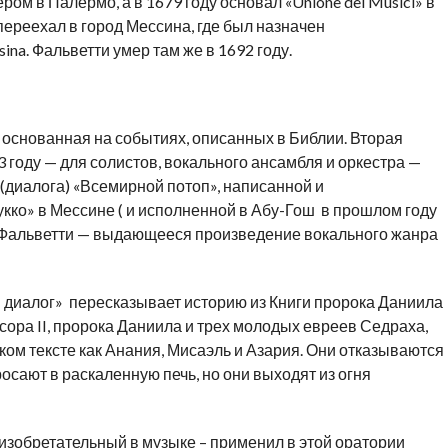
ом в Палермо, а в 1679 году основал «Unione dei Musici» в
переехал в город Мессина, где был назначен
ina. Фальветти умер там же в 1692 году.
, основанная на событиях, описанных в Библии. Вторая
 году — для солистов, вокального ансамбля и оркестра —
(диалога) «Всемирной потоп», написанной и
кко» в Мессине ( и исполненной в Абу-Гош в прошлом году
я Фальветти — выдающееся произведение вокального жанра
й диалог» пересказывает историю из Книги пророка Даниила
ора II, пророка Даниила и трех молодых евреев Седраха,
ком тексте как Анания, Мисаэль и Азария. Они отказываются
росают в раскаленную печь, но они выходят из огня
зобретательный в музыке – применил в этой оратории