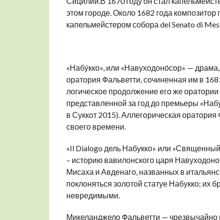
Сицилии.В 1670 году он стал капельмейстер
этом городе. Около 1682 года композитор 
капельмейстером собора del Senato di Mess
«Набу́кко», или «Навуходоно́сор» — драма
оратория Фальветти, сочиненная им в 1683
логическое продолжение его же оратории 
представленной за год до премьеры «Набу
в Суккот 2015). Аллегорическая оратори
своего времени.
«Il Dialogo дель Набукко» или «Священны
– историю вавилонского царя Навуходонос
Мисаха и Авденаго, названных в итальянс
поклоняться золотой статуе Набукко; их б
невредимыми.
Микеланджело Фальветти — чрезвычайно и