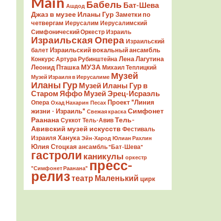
Main
Бабель
Бат-Шева
Ашдод
Джаз в музее Иланы Гур
Заметки по
четвергам
Иерусалим
Иерусалимский
Симфонический Оркестр
Израиль
Израильская Опера
Израильский
Израильский вокальный ансамбль
балет
Лена Лагутина
Конкурс Артура Рубинштейна
Леонид Пташка
МУЗА
Михаил Теплицкий
Музей
Музей Израиля в Иерусалиме
Иланы Гур
Музей Иланы Гур в
Старом Яффо
Музей Эрец-Исраэль
Проект "Линия
Опера
Охад Нахарин
Песах
Симфонет
жизни - Израиль"
Свежая краска
Раанана
Тель-
Суккот
Тель-Авив
Авивский музей искусств
Фестиваль
Ханука
Израиля
Эйн-Харод
Юлиан Рахлин
Юлия Стоцкая
ансамбль "Бат-Шева"
гастроли
каникулы
оркестр
пресс-
"Симфонет Раанана"
релиз
театр Маленький
цирк