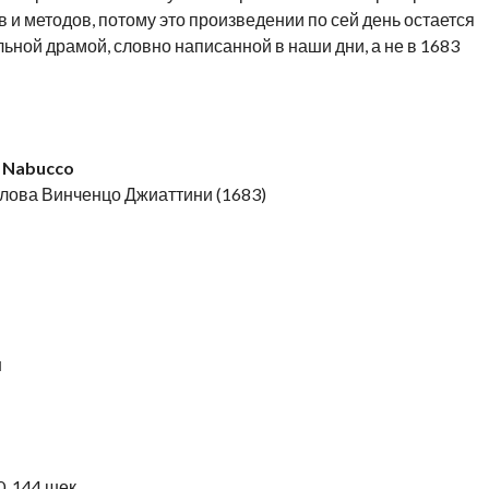
 и методов, потому это произведении по сей день остается
ной драмой, словно написанной в наши дни, а не в 1683
Nabucco
лова Винченцо Джиаттини (1683)
н
. 144 шек.