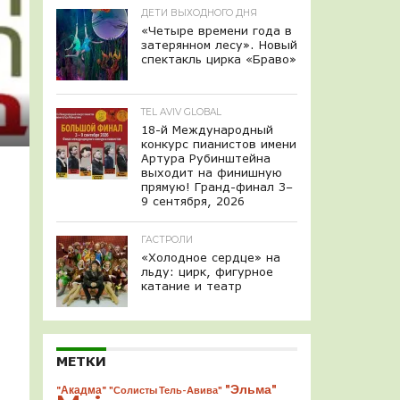
ДЕТИ ВЫХОДНОГО ДНЯ
«Четыре времени года в
затерянном лесу». Новый
спектакль цирка «Браво»
TEL AVIV GLOBAL
18-й Международный
конкурс пианистов имени
Артура Рубинштейна
выходит на финишную
прямую! Гранд-финал 3–
9 сентября, 2026
ГАСТРОЛИ
«Холодное сердце» на
льду: цирк, фигурное
катание и театр
МЕТКИ
"Эльма"
"Акадма"
"Солисты Тель-Авива"