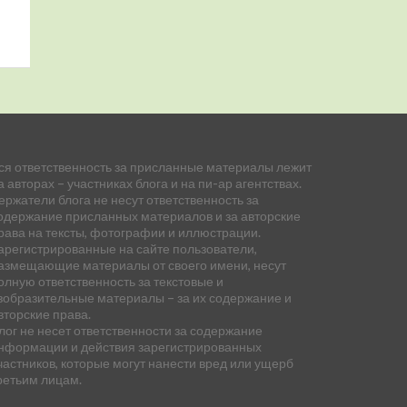
ся ответственность за присланные материалы лежит
а авторах – участниках блога и на пи-ар агентствах.
ержатели блога не несут ответственность за
одержание присланных материалов и за авторские
рава на тексты, фотографии и иллюстрации.
арегистрированные на сайте пользователи,
азмещающие материалы от своего имени, несут
олную ответственность за текстовые и
зобразительные материалы – за их содержание и
вторские права.
лог не несет ответственности за содержание
нформации и действия зарегистрированных
частников, которые могут нанести вред или ущерб
ретьим лицам.