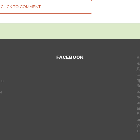
CLICK TO COMMENT
FACEBOOK
В
н
Д
с
п
 в
З
р
и
п
и
а
Б
и
у
т