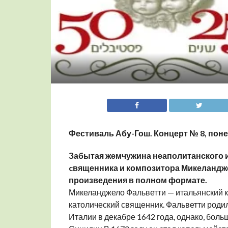
Фестиваль Абу-Гош. Концерт № 8, понеде
Забытая жемчужина неаполитанского и
c
вященника и композитора Микеландж
произведения в полном формате.
Микеланджело Фальветти — итальянский ко
католический священник. Фальветти роди
Италии в декабре 1642 года, однако, бол