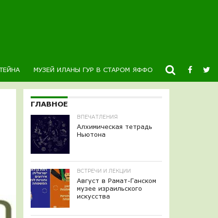
ТЕЙНА
МУЗЕЙ ИЛАНЫ ГУР В СТАРОМ ЯФФО
НОВОСТИ
К
ГЛАВНОЕ
ВПЕЧАТЛЕНИЯ
Алхимическая тетрадь
Ньютона
ВСТРЕЧИ И ЛЕКЦИИ
Август в Рамат-Ганском
музее израильского
искусства