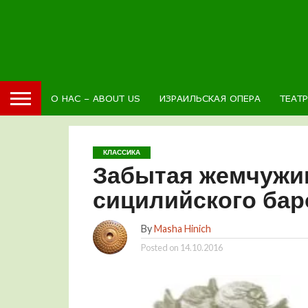
О НАС – ABOUT US
ИЗРАИЛЬСКАЯ ОПЕРА
ТЕАТ
КЛАССИКА
Забытая жемчужин
сицилийского бар
By
Masha Hinich
Posted on
14.10.2016