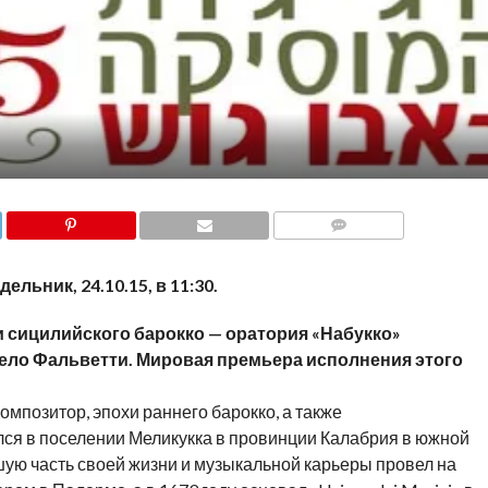
COMMENTS
льник, 24.10.15, в 11:30.
 сицилийского барокко — оратория «Набукко»
ело Фальветти. Мировая премьера исполнения этого
мпозитор, эпохи раннего барокко, а также
лся в поселении Меликукка в провинции Калабрия в южной
ьшую часть своей жизни и музыкальной карьеры провел на