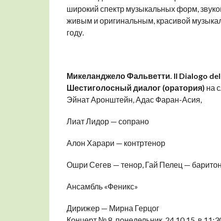
широкий спектр музыкальных форм, звуков
живым и оригинальным, красивой музыкаль
году.
Микеланджело Фальветти.
Il
Dialogo
del
Шестиголосный диалог (оратория)
на с
Эйнат Аронштейн, Адас Фаран-Асия,
Лиат Лидор — сопрано
Алон Харари — контртенор
Ошри Сегев — тенор, Гай Пелец — барито
Ансамбль «Феникс»
Дирижер — Мирна Герцог
Концерт № 8, понедельник, 24.10.15, в 11:30