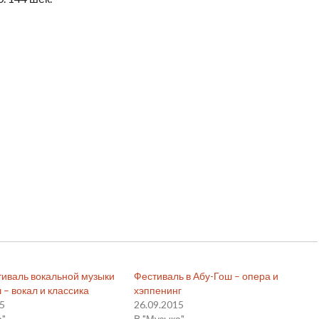
тиваль вокальной музыки
Фестиваль в Абу-Гош – опера и
 – вокал и классика
хэппенинг
15
26.09.2015
а"
В "Музыка"