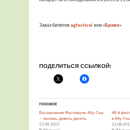
Заказ билетов
agfestival
или «
Браво
»
ПОДЕЛИТЬСЯ ССЫЛКОЙ:
ПОХОЖЕЕ
Восхваление Фестивалю Абу-Гош
48-й фес
— восемь, девять, десять
в Абу-Гош
27.09.2017
13.08.20
В "Музыка"
В "Музык