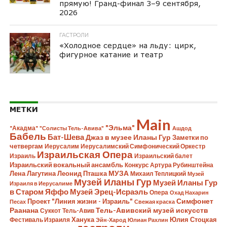
прямую! Гранд-финал 3–9 сентября,
2026
ГАСТРОЛИ
«Холодное сердце» на льду: цирк,
фигурное катание и театр
МЕТКИ
Main
"Эльма"
"Акадма"
"Солисты Тель-Авива"
Ашдод
Бабель
Бат-Шева
Джаз в музее Иланы Гур
Заметки по
четвергам
Иерусалим
Иерусалимский Симфонический Оркестр
Израильская Опера
Израиль
Израильский балет
Израильский вокальный ансамбль
Конкурс Артура Рубинштейна
Лена Лагутина
Леонид Пташка
МУЗА
Михаил Теплицкий
Музей
Музей Иланы Гур
Музей Иланы Гур
Израиля в Иерусалиме
в Старом Яффо
Музей Эрец-Исраэль
Опера
Охад Нахарин
Симфонет
Проект "Линия жизни - Израиль"
Песах
Свежая краска
Раанана
Тель-Авивский музей искусств
Суккот
Тель-Авив
Ханука
Юлия Стоцкая
Фестиваль Израиля
Эйн-Харод
Юлиан Рахлин