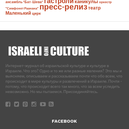
гастроли
каникулы
ансамбль "Бат-Шева"
оркестр
пресс-релиз
театр
"Симфонет Раанана"
Маленький
цирк
Интернет-журнал об израильской культуре и культуре в
Израиле. Что это? Одно и то же или разные явления? Это мы и
выясняем, описываем и рассказываем почти что обо всем, что
происходит в мире культуры и развлечений в Израиле. Почти -
потому, что происходит всего так много, что за всем уследить
невозможно. Но мы пытаемся. Присоединяйтесь.
FACEBOOK