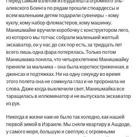
Перед самым взлетом из Будапешта огромного эль-
алевского Боинга по рядам прошли стюардессы и
всем маленьким детям подарили сувениры – кому
куклу, кому набор фломастеров, кому машинку.
Манишмайке вручили коробочку с конструктором лего,
из которого мы тотчас собрали маленький желтый
экскаватор, он у нас до сих пор есть, за тридцать лет
всего лишь одна фара потерялась. Только потом
Манишмама поняла, что четырехлетнюю Манишмайку
приняли за мальчика – она была короткостриженная, в
джинсах и подтяжках. Ни на одну секунду во время
этого полета она не сомкнула глаз и не проронила ни
слова. Даже когда выключили свет, Манишмайка все
таращилась в иллюминатор и не выпускала экскаватор
из рук.
Никогда в жизни нам не было так холодно, как нашей
первой зимой в Израиле. Мы сняли квартиру в Ашдоде,
у самого моря, большую и светлую, с огромными