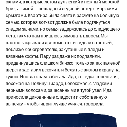
окнами, в которые летом дул легкий и нежный морской
бриз, а зимой — нещадный ледяной ветер с морскими
брызгами. Квартира была снята в расчете на большую
семью, которая вот-вот должна была подтянуться
следом за нами, но семья задержалась до следующего
лета, так что нам пришлось зимовать вдвоем. Мы
плотно закрывали две комнаты, и сидели в третьей,
поближе к обогревателю, закутанные в пледы и
вязаные кофты. Пару раз даже их подпалили,
придвинувшись слишком близко, только запах паленой
шерсти заставил вскочить и бежать с визгом к крану на
кухню. Иногда к нам забегала Ида, соседка, тоненькая,
похожая на Полину Виардо, белокожая, с гладкими
черными волосами, зачесанными в тугой узел. Ида
приносила диковинные сладости и собственную
выпечку – чтобы иврит лучше учился, говорила.