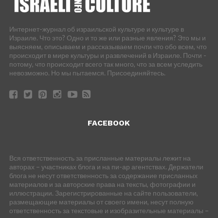
Интернет-журнал об израильской культуре и культуре в
Израиле. Что это? Одно и то же или разные явления? Это мы и
выясняем, описываем и рассказываем почти что обо всем, что
происходит в мире культуры и развлечений в Израиле. Почти -
потому, что происходит всего так много, что за всем уследить
невозможно. Но мы пытаемся. Присоединяйтесь.
FACEBOOK
Вся ответственность за присланные материалы лежит на
авторах – участниках блога и на пи-ар агентствах. Держатели
блога не несут ответственность за содержание присланных
материалов и за авторские права на тексты, фотографии и
иллюстрации. Зарегистрированные на сайте пользователи,
размещающие материалы от своего имени, несут полную
ответственность за текстовые и изобразительные материалы –