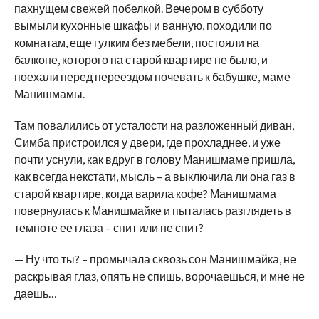
пахнущем свежей побелкой. Вечером в субботу
вымыли кухонные шкафы и ванную, походили по
комнатам, еще гулким без мебели, постояли на
балконе, которого на старой квартире не было, и
поехали перед переездом ночевать к бабушке, маме
Манишмамы.
Там повалились от усталости на разложенный диван,
Симба пристроился у двери, где прохладнее, и уже
почти уснули, как вдруг в голову Манишмаме пришла,
как всегда некстати, мысль – а выключила ли она газ в
старой квартире, когда варила кофе? Манишмама
повернулась к Манишмайке и пыталась разглядеть в
темноте ее глаза – спит или не спит?
— Ну что ты? – промычала сквозь сон Манишмайка, не
раскрывая глаз, опять не спишь, ворочаешься, и мне не
даешь…