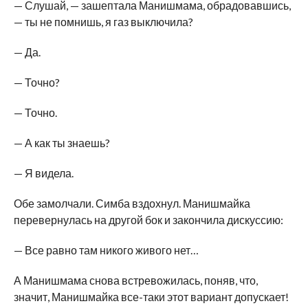
— Слушай, — зашептала Манишмама, обрадовавшись,
— ты не помнишь, я газ выключила?
— Да.
— Точно?
— Точно.
— А как ты знаешь?
— Я видела.
Обе замолчали. Симба вздохнул. Манишмайка
перевернулась на другой бок и закончила дискуссию:
— Все равно там никого живого нет…
А Манишмама снова встревожилась, поняв, что,
значит, Манишмайка все-таки этот вариант допускает!