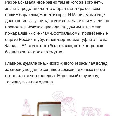
Раз она сказала «все равно там никого живого нет»,
значит, представила, что старая квартира со всем
нашим барахлом, может, и горит. И Манишмама еще
долго не могла уснуть, но уже лежала тихо и мысленно
провожала исчезающие один за другим в пламени
пожара ящики с книгами, фотоальбомы, привезенные
еще из России, шубу, телевизор, новые туфли от Тома
Форда… Ей всего этого было жалко, но не остро, как
бывает жалко, а как-то смутно.
Главное, думала она, никого живого. И засыпая вслед
за своей уже давно сопящей семьей, тихонько ногой
потрогала вечно холодную Манишмайкину пятку,
торчащую из-под одеяла.