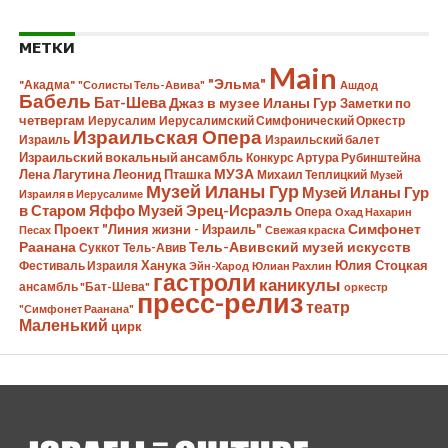
МЕТКИ
Main
"Эльма"
"Акадма"
"Солисты Тель-Авива"
Ашдод
Бабель
Бат-Шева
Джаз в музее Иланы Гур
Заметки по
четвергам
Иерусалим
Иерусалимский Симфонический Оркестр
Израильская Опера
Израиль
Израильский балет
Израильский вокальный ансамбль
Конкурс Артура Рубинштейна
Лена Лагутина
Леонид Пташка
МУЗА
Михаил Теплицкий
Музей
Музей Иланы Гур
Музей Иланы Гур
Израиля в Иерусалиме
в Старом Яффо
Музей Эрец-Исраэль
Опера
Охад Нахарин
Симфонет
Проект "Линия жизни - Израиль"
Песах
Свежая краска
Раанана
Тель-Авивский музей искусств
Суккот
Тель-Авив
Ханука
Юлия Стоцкая
Фестиваль Израиля
Эйн-Харод
Юлиан Рахлин
гастроли
каникулы
ансамбль "Бат-Шева"
оркестр
пресс-релиз
театр
"Симфонет Раанана"
Маленький
цирк