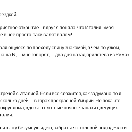
оездкой.
иятное открытие – вдруг я поняла, что Италия, «моя
се в нее просто-таки валят валом!
аляющуюся по проходу спину знакомой, в чем-то узком,
аша N, — мне говорят, — два дня назад прилетела из Рима».
ечей с Италией. Если все сложится, как задумано, то я
сколько дней — в горах прекрасной Умбрии. Но пока что
вокруг дома, вдыхаю плотные ночные запахи цветущих
талии.
осить эту безумную идею, забраться с головой под одеяло и