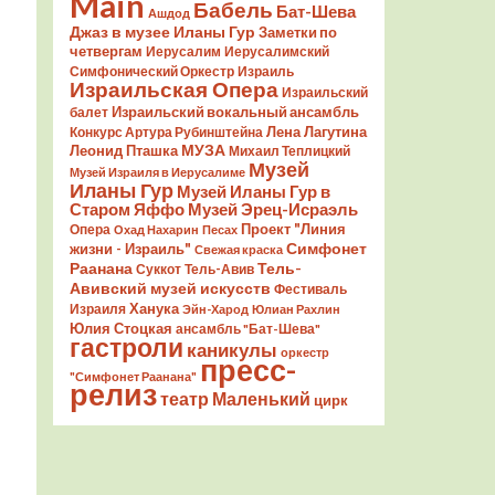
Main
Бабель
Бат-Шева
Ашдод
Джаз в музее Иланы Гур
Заметки по
четвергам
Иерусалим
Иерусалимский
Симфонический Оркестр
Израиль
Израильская Опера
Израильский
Израильский вокальный ансамбль
балет
Лена Лагутина
Конкурс Артура Рубинштейна
Леонид Пташка
МУЗА
Михаил Теплицкий
Музей
Музей Израиля в Иерусалиме
Иланы Гур
Музей Иланы Гур в
Старом Яффо
Музей Эрец-Исраэль
Проект "Линия
Опера
Охад Нахарин
Песах
Симфонет
жизни - Израиль"
Свежая краска
Раанана
Тель-
Суккот
Тель-Авив
Авивский музей искусств
Фестиваль
Ханука
Израиля
Эйн-Харод
Юлиан Рахлин
Юлия Стоцкая
ансамбль "Бат-Шева"
гастроли
каникулы
оркестр
пресс-
"Симфонет Раанана"
релиз
театр Маленький
цирк