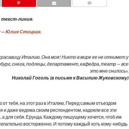
COMMENTS
 текст-линия.
 —
Юлия Стоцкая
.
 красавицу Италию. Она моя! Никто в мире ее не отнимет у
бург, снега, подлецы, департамент, кафедра, театр — все
это мне снилось
»
.
Николай Гоголь (в письме к Василию Жуковскому)
ю от тебя, на этот раз в Италию. Перед самым отъездом
ия и даже ведома своим респондентом, надоели все эти
о, а для себя. Ерунда. Каждому пишущему хочется, чтоб им
желательно восторженно. И потому каждый хоть кому-нибудь