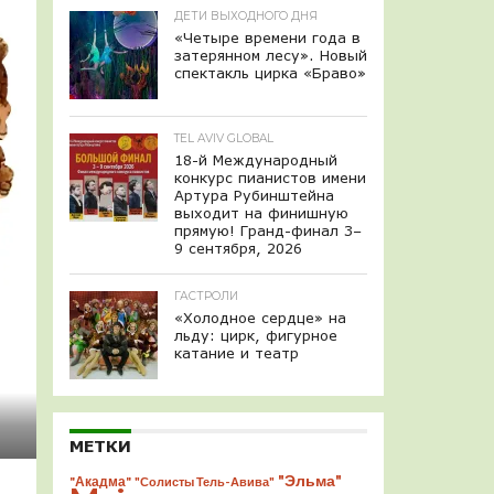
ДЕТИ ВЫХОДНОГО ДНЯ
«Четыре времени года в
затерянном лесу». Новый
спектакль цирка «Браво»
TEL AVIV GLOBAL
18-й Международный
конкурс пианистов имени
Артура Рубинштейна
выходит на финишную
прямую! Гранд-финал 3–
9 сентября, 2026
ГАСТРОЛИ
«Холодное сердце» на
льду: цирк, фигурное
катание и театр
МЕТКИ
"Эльма"
"Акадма"
"Солисты Тель-Авива"