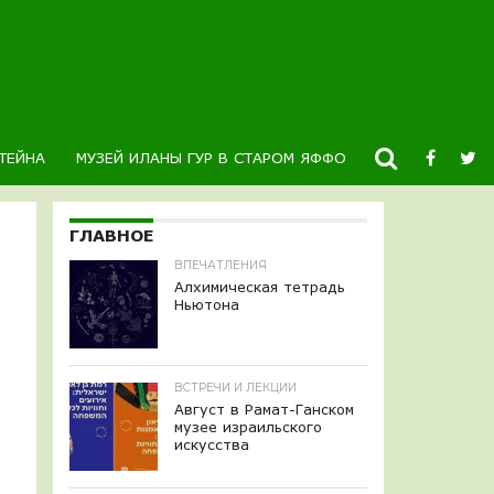
ТЕЙНА
МУЗЕЙ ИЛАНЫ ГУР В СТАРОМ ЯФФО
НОВОСТИ
К
ГЛАВНОЕ
ВПЕЧАТЛЕНИЯ
Алхимическая тетрадь
Ньютона
ВСТРЕЧИ И ЛЕКЦИИ
Август в Рамат-Ганском
музее израильского
искусства