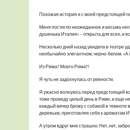
Похожая история и с моей предстоящей п
Меня постигло неожиданное и весьма непр
душенька Италия» – открыта для всех, и в
Несколько дней назад увидела в театре уд
необычайно элегантном, черно-белом. «А н
Из Рима? Моего Рима?!
Я чуть не задохнулась от ревности.
Я ужасно волнуюсь перед предстоящей встр
тоже проведу целый день в Риме, и еще не
каждый вечер брожу с собакой в темноте 
деревьев, приготовляя себя к ароматам И
А утром вдруг мне страшно. Нет, нет, забр