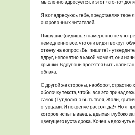
мысленно адресуется, и этот «кто-то» дол
Я вот адресуюсь тебе, представляя твое л
очарованных читателей.
Пишущие (видишь, я намеренно не употре
немедленно все, что они видят вокруг, обл
отвечу на вопрос «Вы пишите?» утвердитель
вдруг, непонятно в какой момент, они нач
крышки. Вдруг они просятся быть написан
облака.
С другой же стороны, наоборот, страстно 
оболочку текста, чтобы все это принадлеж
сачок. (Тут должна быть твоя, Жоли, крити
огурцами. И покрепче рассол, да!» Но я п
которое испытываешь, вдыхая глубоко зап
цветущего куста дрока. Хочешь вдохнуть ег