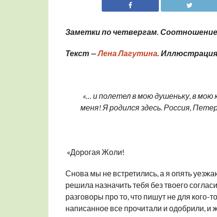
Заметки по четвергам. Соотношение
Текст —
Лена Лагутина
. Иллюстрация
«…
и полетел в мою душеньку, в мою
меня!
Я родился здесь.
Россия, Петер
«Дорогая Жоли!
Снова мы не встретились, а я опять уезжа
решила назначить тебя без твоего соглас
разговоры про то, что пишут не для кого-т
написанное все прочитали и одобрили, и 