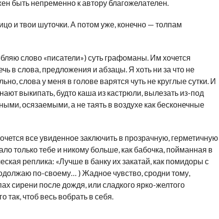
жен быть непременно к автору благожелателен.
ицо и твои шуточки. А потом уже, конечно — толпам
бляю слово «писатели») суть графоманы. Им хочется
ечь в слова, предложения и абзацы. Я хоть ни за что не
но, слова у меня в голове варятся чуть не круглые сутки. И
инают выкипать, будто каша из кастрюли, вылезать из-под
ными, осязаемыми, а не таять в воздухе как бесконечные
хочется все увиденное заключить в прозрачную, герметичную
ало только тебе и никому больше, как бабочка, пойманная в
ческая реплика: «Лучше в банку их закатай, как помидоры с
родолжаю по-своему… ) Жадное чувство, сродни тому,
ах сирени после дождя, или сладкого ярко-желтого
о так, чтоб весь вобрать в себя.