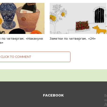
 по четвергам. «Накануне
Заметки по четвергам. «24»
а»
CLICK TO COMMENT
FACEBOOK
В
н
Д