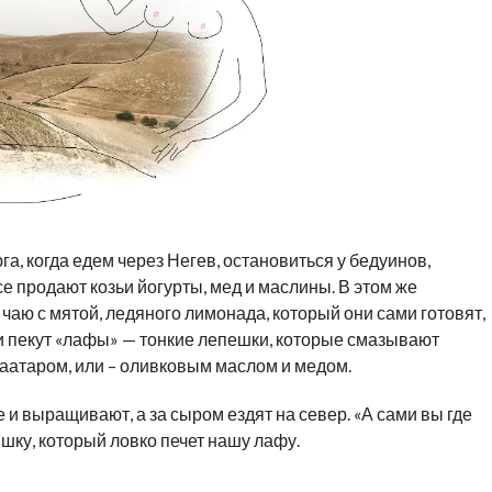
а, когда едем через Негев, остановиться у бедуинов,
е продают козьи йогурты, мед и маслины. В этом же
чаю с мятой, ледяного лимонада, который они сами готовят,
ни пекут «лафы» — тонкие лепешки, которые смазывают
аатаром, или – оливковым маслом и медом.
 и выращивают, а за сыром ездят на север. «А сами вы где
ку, который ловко печет нашу лафу.