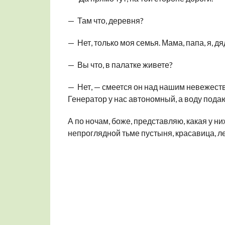
— Там что, деревня?
— Нет, только моя семья. Мама, папа, я, дя
— Вы что, в палатке живете?
— Нет, — смеется он над нашим невежеств
Генератор у нас автономный, а воду подаю
А по ночам, боже, представляю, какая у них
непроглядной тьме пустыня, красавица, лежи