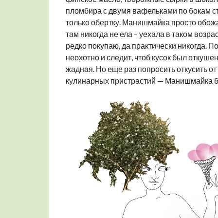
пломбира с двумя вафельками по бокам с
только обертку. Манишмайка просто обожа
там никогда не ела – уехала в таком возра
редко покупаю, да практически никогда. По
неохотно и следит, чтоб кусок был откуш
жадная. Но еще раз попросить откусить о
кулинарных пристрастий — Манишмайка бу