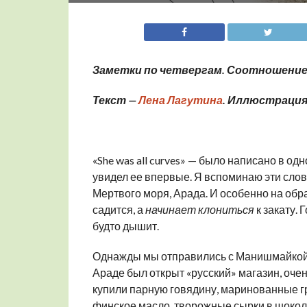
Заметки по четвергам. Соотношение
Текст —
Лена Лагутина
. Иллюстрация
«She was all curves» — было написано в од
увидел ее впервые. Я вспоминаю эти слова
Мертвого моря, Арада. И особенно на обра
садится, а
начинает клониться
к закату.
будто дышит.
Однажды мы отправились с Манишмайкой в
Араде был открыт «русский» магазин, очен
купили парную говядину, маринованные гр
финское масло, творожные сырки в шокола