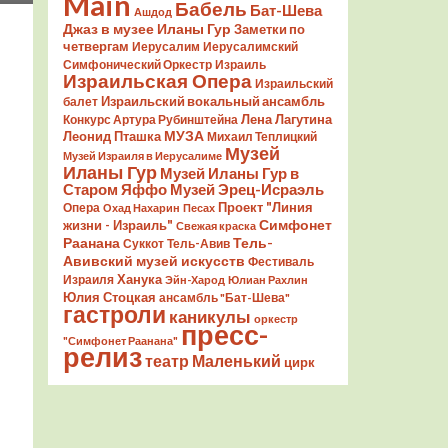
Main
Бабель
Бат-Шева
Ашдод
Джаз в музее Иланы Гур
Заметки по
четвергам
Иерусалим
Иерусалимский
Симфонический Оркестр
Израиль
Израильская Опера
Израильский
Израильский вокальный ансамбль
балет
Лена Лагутина
Конкурс Артура Рубинштейна
Леонид Пташка
МУЗА
Михаил Теплицкий
Музей
Музей Израиля в Иерусалиме
Иланы Гур
Музей Иланы Гур в
Старом Яффо
Музей Эрец-Исраэль
Проект "Линия
Опера
Охад Нахарин
Песах
Симфонет
жизни - Израиль"
Свежая краска
Раанана
Тель-
Суккот
Тель-Авив
Авивский музей искусств
Фестиваль
Ханука
Израиля
Эйн-Харод
Юлиан Рахлин
Юлия Стоцкая
ансамбль "Бат-Шева"
гастроли
каникулы
оркестр
пресс-
"Симфонет Раанана"
релиз
театр Маленький
цирк