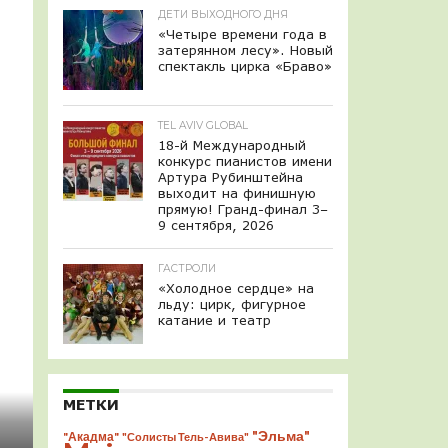
ДЕТИ ВЫХОДНОГО ДНЯ
«Четыре времени года в
затерянном лесу». Новый
спектакль цирка «Браво»
TEL AVIV GLOBAL
18-й Международный
конкурс пианистов имени
Артура Рубинштейна
выходит на финишную
прямую! Гранд-финал 3–
9 сентября, 2026
ГАСТРОЛИ
«Холодное сердце» на
льду: цирк, фигурное
катание и театр
МЕТКИ
"Эльма"
"Акадма"
"Солисты Тель-Авива"