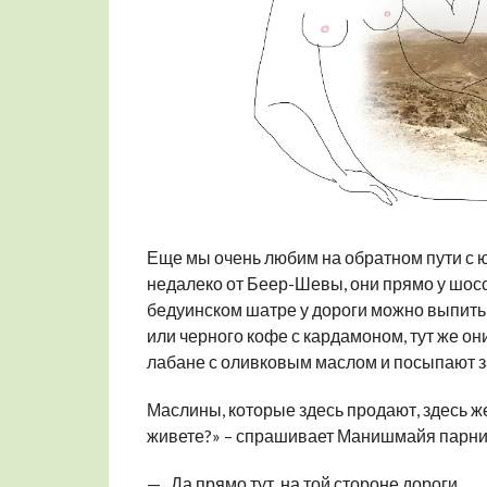
Еще мы очень любим на обратном пути с юг
недалеко от Беер-Шевы, они прямо у шосс
бедуинском шатре у дороги можно выпить 
или черного кофе с кардамоном, тут же о
лабане с оливковым маслом и посыпают з
Маслины, которые здесь продают, здесь же
живете?» – спрашивает Манишмайя парниш
— Да прямо тут, на той стороне дороги.