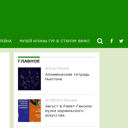
ТЕЙНА
МУЗЕЙ ИЛАНЫ ГУР В СТАРОМ ЯФФО
НОВОСТИ
К
ГЛАВНОЕ
ВПЕЧАТЛЕНИЯ
Алхимическая тетрадь
Ньютона
ВСТРЕЧИ И ЛЕКЦИИ
Август в Рамат-Ганском
музее израильского
искусства