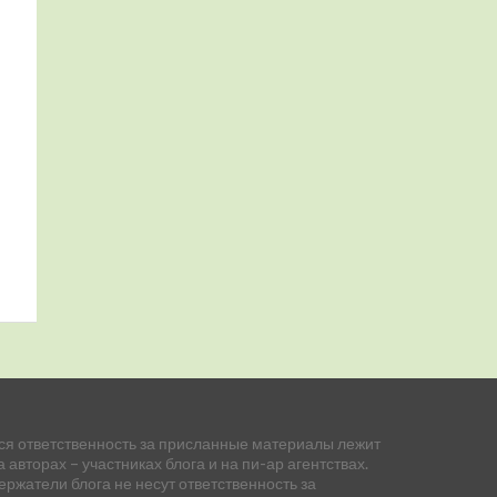
ся ответственность за присланные материалы лежит
а авторах – участниках блога и на пи-ар агентствах.
ержатели блога не несут ответственность за