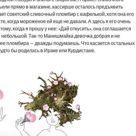
ъели прямо в магазине, кассирше осталось предъявить
ет советский сливочный пломбир с вафелькой, хотя она его
сте, когда мороженое ей еще не давали. А здесь я его очень
тому, когда я прошу у нее: «Дай откусить», она соглашается
ен небольшой. Так-то Манишмайка девочка добрая и не
т ее пломбира — дважды подумаешь. Что касается остальных
дто бы родилась в Ираке или Курдистане.