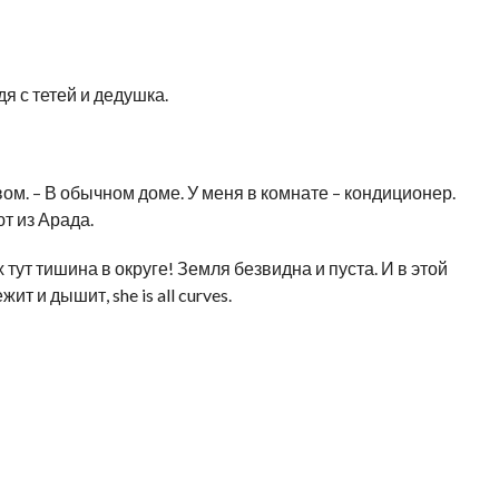
дя с тетей и дедушка.
ом. – В обычном доме. У меня в комнате – кондиционер.
т из Арада.
 тут тишина в округе! Земля безвидна и пуста. И в этой
т и дышит, she is all curves.