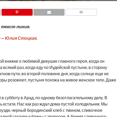
COMMENTS
 текст-линия.
 —
Юлия Стоцкая
.
ной книжке о любимой девушке главного героя, когда он
 всякий раз, когда еду по Иудейской пустыне, в сторону
тном пути, во второй половине дня, когда солнце еще не
 Горы розовеют, пустыня похожа на живое женское тело. Даже
 субботу в Арад, по одному безотлагательному делу. В
ь кстати. Нас как раз ждал дома пустой холодильник. Мы
узди, черный бородинский хлеб с тмином, сливочное
дной глазури и блины с творогом. А брикет сливочного