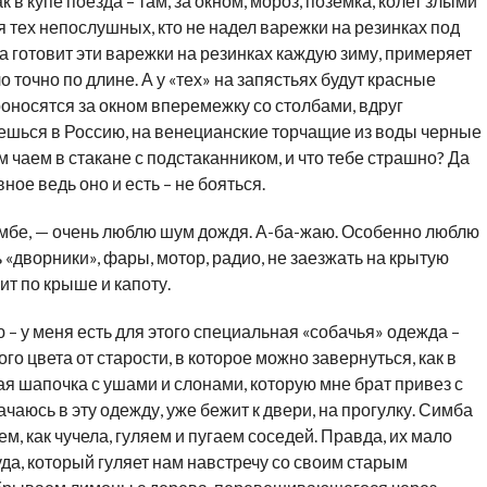
 в купе поезда – там, за окном, мороз, поземка, колет злыми
 тех непослушных, кто не надел варежки на резинках под
ка готовит эти варежки на резинках каждую зиму, примеряет
о точно по длине. А у «тех» на запястьях будут красные
оносятся за окном вперемежку со столбами, вдруг
аешься в Россию, на венецианские торчащие из воды черные
им чаем в стакане с подстаканником, и что тебе страшно? Да
ное ведь оно и есть – не бояться.
имбе, — очень люблю шум дождя. А-ба-жаю. Особенно люблю
«дворники», фары, мотор, радио, не заезжать на крытую
чит по крыше и капоту.
 – у меня есть для этого специальная «собачья» одежда –
о цвета от старости, в которое можно завернуться, как в
ая шапочка с ушами и слонами, которую мне брат привез с
лачаюсь в эту одежду, уже бежит к двери, на прогулку. Симба
м, как чучела, гуляем и пугаем соседей. Правда, их мало
гуда, который гуляет нам навстречу со своим старым