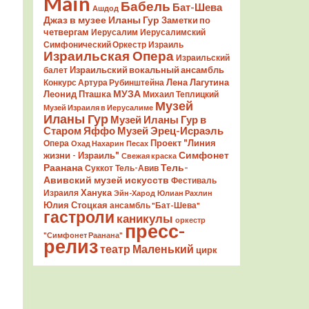
Main
Бабель
Бат-Шева
Ашдод
Джаз в музее Иланы Гур
Заметки по
четвергам
Иерусалим
Иерусалимский
Симфонический Оркестр
Израиль
Израильская Опера
Израильский
Израильский вокальный ансамбль
балет
Лена Лагутина
Конкурс Артура Рубинштейна
Леонид Пташка
МУЗА
Михаил Теплицкий
Музей
Музей Израиля в Иерусалиме
Иланы Гур
Музей Иланы Гур в
Старом Яффо
Музей Эрец-Исраэль
Проект "Линия
Опера
Охад Нахарин
Песах
Симфонет
жизни - Израиль"
Свежая краска
Раанана
Тель-
Суккот
Тель-Авив
Авивский музей искусств
Фестиваль
Ханука
Израиля
Эйн-Харод
Юлиан Рахлин
Юлия Стоцкая
ансамбль "Бат-Шева"
гастроли
каникулы
оркестр
пресс-
"Симфонет Раанана"
релиз
театр Маленький
цирк