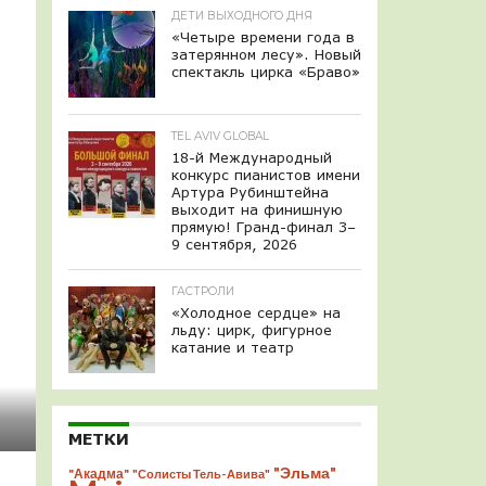
ДЕТИ ВЫХОДНОГО ДНЯ
«Четыре времени года в
затерянном лесу». Новый
спектакль цирка «Браво»
TEL AVIV GLOBAL
18-й Международный
конкурс пианистов имени
Артура Рубинштейна
выходит на финишную
прямую! Гранд-финал 3–
9 сентября, 2026
ГАСТРОЛИ
«Холодное сердце» на
льду: цирк, фигурное
катание и театр
МЕТКИ
"Эльма"
"Акадма"
"Солисты Тель-Авива"