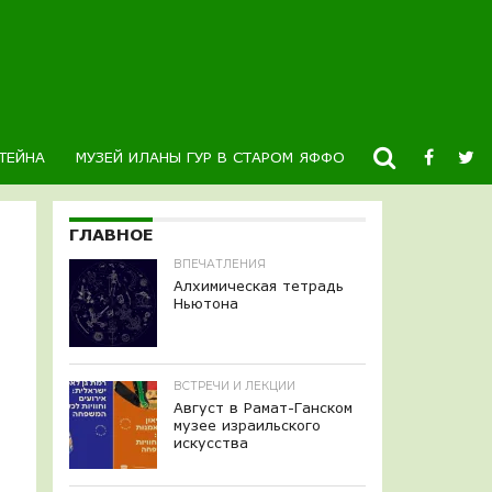
ТЕЙНА
МУЗЕЙ ИЛАНЫ ГУР В СТАРОМ ЯФФО
НОВОСТИ
К
ГЛАВНОЕ
ВПЕЧАТЛЕНИЯ
Алхимическая тетрадь
Ньютона
ВСТРЕЧИ И ЛЕКЦИИ
Август в Рамат-Ганском
музее израильского
искусства