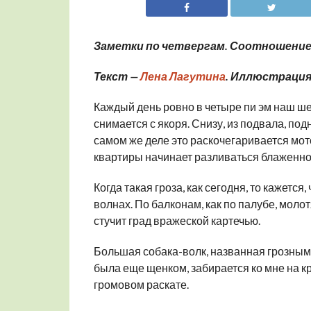
Заметки по четвергам. Соотношение
Текст —
Лена Лагутина
. Иллюстрация
Каждый день ровно в четыре пи эм наш ше
снимается с якоря. Снизу, из подвала, под
самом же деле это раскочегаривается мот
квартиры начинает разливаться блаженн
Когда такая гроза, как сегодня, то кажетс
волнах. По балконам, как по палубе, моло
стучит град вражеской картечью.
Большая собака-волк, названная грозным и
была еще щенком, забирается ко мне на кр
громовом раскате.