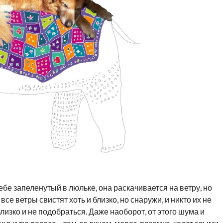
бе запеленутый в люльке, она раскачивается на ветру, но
 все ветры свистят хоть и близко, но снаружи, и никто их не
 близко и не подобраться. Даже наоборот, от этого шума и