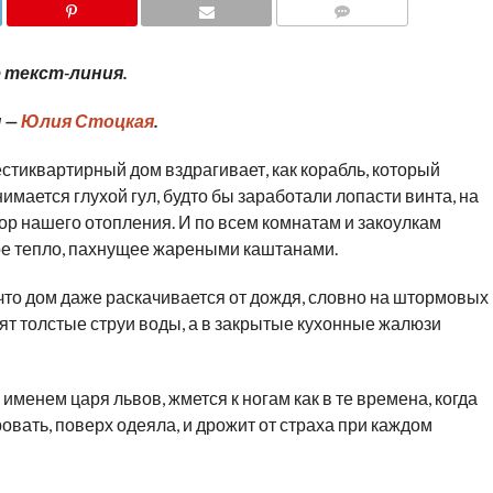
COMMENTS
 текст-линия.
 —
Юлия Стоцкая
.
стиквартирный дом вздрагивает, как корабль, который
нимается глухой гул, будто бы заработали лопасти винта, на
ор нашего отопления. И по всем комнатам и закоулкам
ое тепло, пахнущее жареными каштанами.
я, что дом даже раскачивается от дождя, словно на штормовых
тят толстые струи воды, а в закрытые кухонные жалюзи
менем царя львов, жмется к ногам как в те времена, когда
овать, поверх одеяла, и дрожит от страха при каждом