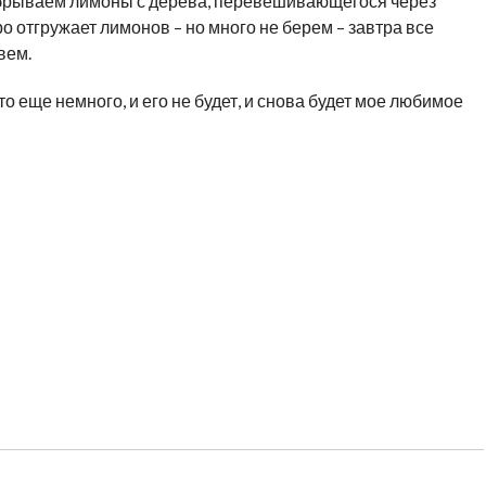
 обрываем лимоны с дерева, перевешивающегося через
ро отгружает лимонов – но много не берем – завтра все
вем.
что еще немного, и его не будет, и снова будет мое любимое