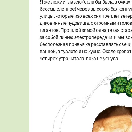
Я же лежу и глазею (если бы была в очках,
бессмысленное) через высокую балконну
улицы, которые изо всех сил треплет ветер
диковинные чудовища, с огромными головам
гигантов. Прошлой зимой одна такая стар
за собой линию электропередачи, и мы всю
бесполезная привычка расставлять свечи 
ванной, в туалете и на кухне. Около крова
четырех утра читала, пока не уснула.