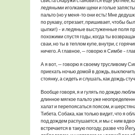
свиста снаружи становится еще уютнее, как
ледяными иголками щеки и голые запястья
пальто (но у меня-то они есть! Мне дедуш
по рукаву, отрезает, пришивает, чтобы был
цыпки!) – и ледяные выстуженные поля пр
похожими спустя годы, когда ты возвращ
сваи, но ты в теплом купе, внутри, с горяч
ничего. А главное, — говорю я Симбе – глав
А я вот, — говорю я своему трусливому С
приехать ночью домой в дождь, выключить 
стоянку, а сидеть и слушать, как дождь сту
Вообще говоря, я и гулять по дождю люблю
длинное мягкое пальто уже неопределенног
халат и перепоясаться поясом, и шерстян
Тибета. Собака, как только видит, что я об
под дождем распушается, и мы с ним вдвое
встречается в такую погоду, разве что Йе