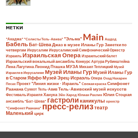
МЕТКИ
Main
"Эльма"
"Акадма"
"Солисты Тель-Авива"
Ашдод
Бабель
Бат-Шева
Джаз в музее Иланы Гур
Заметки по
четвергам
Иерусалим
Иерусалимский Симфонический Оркестр
Израильская Опера
Израиль
Израильский балет
Израильский вокальный ансамбль
Конкурс Артура Рубинштейна
Лена Лагутина
Леонид Пташка
МУЗА
Михаил Теплицкий
Музей
Музей Иланы Гур
Музей Иланы Гур
Израиля в Иерусалиме
в Старом Яффо
Музей Эрец-Исраэль
Опера
Охад Нахарин
Симфонет
Проект "Линия жизни - Израиль"
Песах
Свежая краска
Раанана
Тель-Авивский музей искусств
Суккот
Тель-Авив
Ханука
Юлия Стоцкая
Фестиваль Израиля
Эйн-Харод
Юлиан Рахлин
гастроли
каникулы
ансамбль "Бат-Шева"
оркестр
пресс-релиз
театр
"Симфонет Раанана"
Маленький
цирк