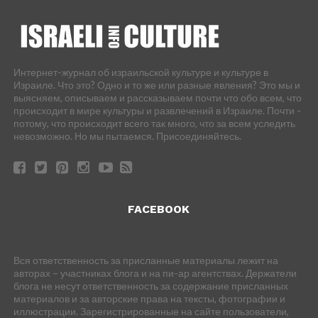
Интернет-журнал об израильской культуре и культуре в
Израиле. Что это? Одно и то же или разные явления? Это мы и
выясняем, описываем и рассказываем почти что обо всем, что
происходит в мире культуры и развлечений в Израиле. Почти -
потому, что происходит всего так много, что за всем уследить
невозможно. Но мы пытаемся. Присоединяйтесь.
FACEBOOK
Вся ответственность за присланные материалы лежит на
авторах – участниках блога и на пи-ар агентствах. Держатели
блога не несут ответственность за содержание присланных
материалов и за авторские права на тексты, фотографии и
иллюстрации. Зарегистрированные на сайте пользователи,