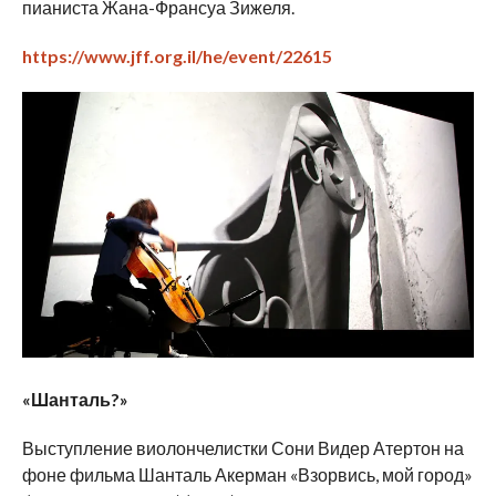
пианиста Жана-Франсуа Зижеля.
https://www.jff.org.il/he/event/22615
«Шанталь?»
Выступление виолончелистки Сони Видер Атертон на
фоне фильма Шанталь Акерман «Взорвись, мой город»