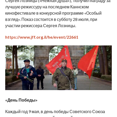
Сергея Лозницы («Нежная душа»), получил награду за
лучшую режиссуру на последнем Каннском
кинофестивале в конкурсной программе «Особый
взгляд». Показ состоится в субботу 28 июля, при
участии режиссера Сергея Лозницы.
https://www.jff.org.il/he/event/22661
«День Победы»
Каждый год 9 мая, в день победы Советского Союза