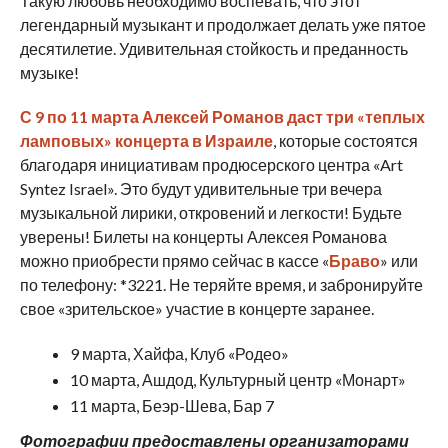
Такую любовь необходимо воспевать, что этот
легендарный музыкант и продолжает делать уже пятое
десятилетие. Удивительная стойкость и преданность
музыке!
С 9 по 11 марта Алексей Романов даст три «теплых
ламповых» концерта в Израиле
, которые состоятся
благодаря инициативам продюсерского центра «Art
Syntez Israel». Это будут удивительные три вечера
музыкальной лирики, откровений и легкости! Будьте
уверены! Билеты на концерты Алексея Романова
можно приобрести прямо сейчас в кассе «
Браво
» или
по телефону: *3221. Не теряйте время, и забронируйте
свое «зрительское» участие в концерте заранее.
9 марта, Хайфа, Клуб «Родео»
10 марта, Ашдод, Культурный центр «Монарт»
11 марта, Беэр-Шева, Бар 7
Фотографии предоставлены организаторами