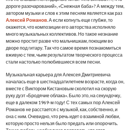
дороге разочарований», «Снежная баба»? А между тем,
автором музыки и слов к этим песням является как раз
Алексей Романов
. А если копнуть еще глубже, то
окажется, что композиции его авторства исполняло
много музыкальных коллективов. Но такое незнание
можно простит разве что мальчишкам, поющим во
дворе под гитару. Так что самое время познакомиться
вживую с тем, чьим результатом творческого процесса
стали настолько полюбившиеся всем песни.
Музыкальная карьера для Алексея Дмитриевича
началась еще в шестнадцатилетнем возрасте, когда он,
вместе с Виктором Кистановым сколотил на скорую
руку дуэт «Бродячие облака». Было это, на секундочку,
еще в далеком 1969-м году! С тех самых пор Алексей
Романов не расстается с музыкой, как, собственно, и
она с ним. Очевидно, что речь идет о взаимной любви,
которую просто нельзя было предать или опорочить.