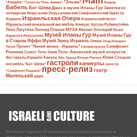
"Эльма"
"Акадма"
"Солисты Тель-Авива"
Ашдод
Бабель
Бат-Шева
Джаз в музее Иланы Гур
Заметки по
четвергам
Иерусалим
Иерусалимский Симфонический Оркестр
Израильская Опера
Израиль
Израильский балет
Израильский вокальный ансамбль
Конкурс Артура Рубинштейна
Лена Лагутина
Леонид Пташка
МУЗА
Михаил Теплицкий
Музей
Музей Иланы Гур
Музей Иланы Гур
Израиля в Иерусалиме
в Старом Яффо
Музей Эрец-Исраэль
Опера
Охад Нахарин
Симфонет
Проект "Линия жизни - Израиль"
Песах
Свежая краска
Раанана
Тель-Авивский музей искусств
Суккот
Тель-Авив
Ханука
Юлия Стоцкая
Фестиваль Израиля
Эйн-Харод
Юлиан Рахлин
гастроли
каникулы
ансамбль "Бат-Шева"
оркестр
пресс-релиз
театр
"Симфонет Раанана"
Маленький
цирк
Интернет-журнал об израильской культуре и культуре в
Израиле. Что это? Одно и то же или разные явления? Это мы и