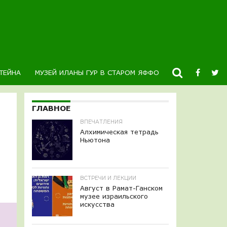
ТЕЙНА
МУЗЕЙ ИЛАНЫ ГУР В СТАРОМ ЯФФО
НОВОСТИ
К
ГЛАВНОЕ
ВПЕЧАТЛЕНИЯ
Алхимическая тетрадь
Ньютона
ВСТРЕЧИ И ЛЕКЦИИ
Август в Рамат-Ганском
музее израильского
искусства