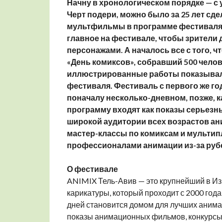
Начну в хронологическом порядке — с у
Черт подери, можно было за 25 лет сд
мультфильмы в программе фестиваля, в
главное на фестивале, чтобы зрители
персонажами. А началось все с того, ч
«День комиксов», собравший 500 челов
иллюстрированные работы показывали
фестиваля. Фестиваль с первого же г
поначалу несколько-дневном, позже, ка
программу входят как показы серьезн
широкой аудитории всех возрастов ан
мастер-классы по комиксам и мультип
профессионалами анимации из-за рубе
О фестивале
ANIMIX Тель-Авив — это крупнейший в И
карикатуры, который проходит с 2000 года
дней становится домом для лучших аним
показы анимационных фильмов, конкурсы