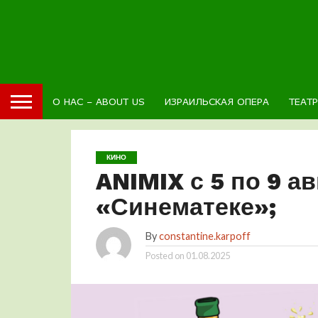
О НАС – ABOUT US
ИЗРАИЛЬСКАЯ ОПЕРА
ТЕАТ
КИНО
ANIMIX с 5 по 9 а
«Синематеке»;
By
constantine.karpoff
Posted on
01.08.2025