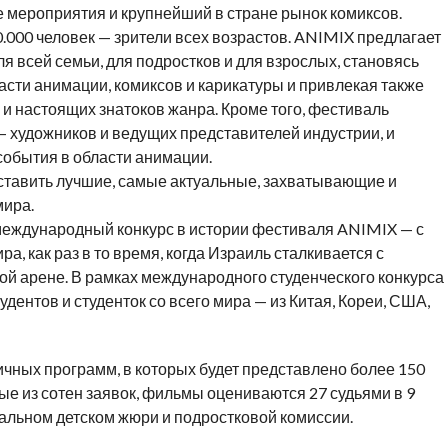
е мероприятия и крупнейший в стране рынок комиксов.
000 человек — зрители всех возрастов. ANIMIX предлагает
я всей семьи, для подростков и для взрослых, становясь
асти анимации, комиксов и карикатуры и привлекая также
и настоящих знатоков жанра. Кроме того, фестиваль
— художников и ведущих представителей индустрии, и
события в области анимации.
дставить лучшие, самые актуальные, захватывающие и
мира.
 международный конкурс в истории фестиваля ANIMIX — с
а, как раз в то время, когда Израиль сталкивается с
й арене. В рамках международного студенческого конкурса
ентов и студенток со всего мира — из Китая, Кореи, США,
личных программ, в которых будет представлено более 150
ые из сотен заявок, фильмы оцениваются 27 судьями в 9
альном детском жюри и подростковой комиссии.