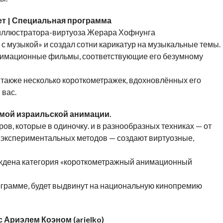
 лет | Специальная программа
 иллюстратора-виртуоза Жерара Хофнунга
с музыкой» и создал сотни карикатур на музыкальные темы.
анимационные фильмы, соответствующие его безумному
 также несколько короткометражек, вдохновлённых его
 вас.
имой израильской анимации.
ов, которые в одиночку. и в разнообразных техниках — от
 экспериментальных методов — создают виртуозные,
еждена категория «короткометражный анимационный
ограмме, будет выдвинут на национальную кинопремию
 Ариэлем Коэном (arielko)