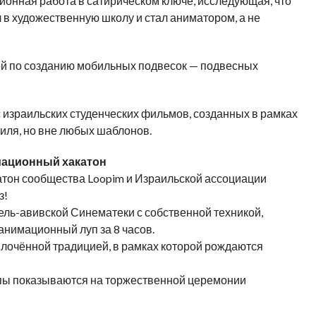
ионная работа в сатирическом ключе, исследующая, что
 в художественную школу и стал аниматором, а не
ей по созданию мобильных подвесок — подвесных
с израильских студенческих фильмов, созданных в рамках
иля, но вне любых шаблонов.
мационный хакатон
тон сообщества Loopim и Израильской ассоциации
з!
ель-авивской Синематеки с собственной техникой,
анимационный луп за 8 часов.
плочённой традицией, в рамках которой рождаются
упы показываются на торжественной церемонии