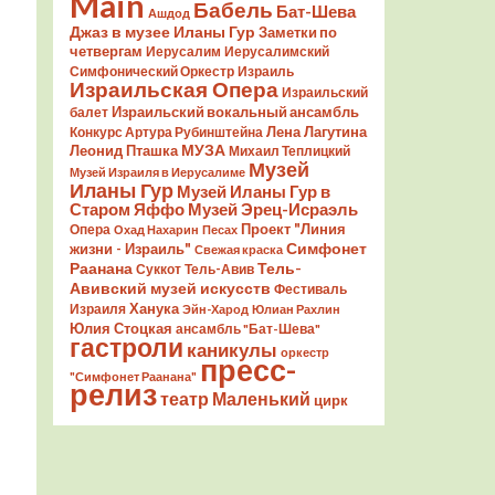
Main
Бабель
Бат-Шева
Ашдод
Джаз в музее Иланы Гур
Заметки по
четвергам
Иерусалим
Иерусалимский
Симфонический Оркестр
Израиль
Израильская Опера
Израильский
Израильский вокальный ансамбль
балет
Лена Лагутина
Конкурс Артура Рубинштейна
Леонид Пташка
МУЗА
Михаил Теплицкий
Музей
Музей Израиля в Иерусалиме
Иланы Гур
Музей Иланы Гур в
Старом Яффо
Музей Эрец-Исраэль
Проект "Линия
Опера
Охад Нахарин
Песах
Симфонет
жизни - Израиль"
Свежая краска
Раанана
Тель-
Суккот
Тель-Авив
Авивский музей искусств
Фестиваль
Ханука
Израиля
Эйн-Харод
Юлиан Рахлин
Юлия Стоцкая
ансамбль "Бат-Шева"
гастроли
каникулы
оркестр
пресс-
"Симфонет Раанана"
релиз
театр Маленький
цирк