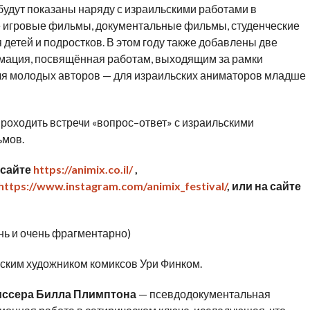
будут показаны наряду с израильскими работами в
е игровые фильмы, документальные фильмы, студенческие
етей и подростков. В этом году также добавлены две
имация, посвящённая работам, выходящим за рамки
для молодых авторов — для израильских аниматоров младше
проходить встречи «вопрос–ответ» с израильскими
ьмов.
 сайте
https://animix.co.il/
,
https://www.instagram.com/animix_festival/
, или на сайте
нь и очень фрагментарно)
ским художником комиксов Ури Финком.
иссера Билла Плимптона
— псевдодокументальная