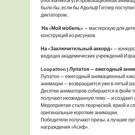
(mockumentary) и провокационная анимац
было бы, если бы Адольф Гитлер поступил
диктатором..
На «Мой мобиль»
— мастерскую для дет
конструкций из рисунков.
На «Заключительный аккорд
» — конкур
ведущих академических учреждений Изра
Loopathon | Лупатон — ежегодный ани
Лупатон — ежегодный анимационный хака
анимации — возвращается уже в пятый ра
Десятки аниматоров собираются в фойе т
получают неожиданную тему — и создают 
Мероприятие стало творческой, яркой и с
оригинальные короткие анимации.
Победители получают призы, а лучшие л
награждения «Асиф».