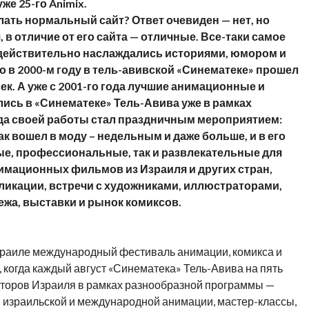
же 25-го Animix.
елать нормальный сайт? Ответ очевиден — нет, но
 отличие от его сайта — отличные. Все-таки самое
 действительно наслаждались историями, юмором и
то в 2000-м году в тель-авивской «Синематеке» прошел
ек. А уже с 2001-го года лучшие анимационные и
сь в «Синематеке» Тель-Авива уже в рамках
ода своей работы стал праздничным мероприятием:
к вошел в моду – недельным и даже больше, и в его
ые, профессиональные, так и развлекательные для
имационных фильмов из Израиля и других стран,
ликации, встречи с художниками, иллюстраторами,
жа, выставки и рынок комиксов.
зраиле международный фестиваль анимации, комикса и
, когда каждый август «Синематека» Тель-Авива на пять
аторов Израиля в рамках разнообразной программы —
 израильской и международной анимации, мастер-классы,