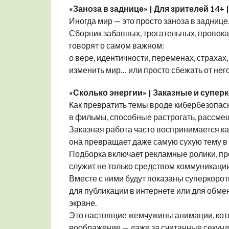
«Заноза в заднице» | Для зрителей 14
Иногда мир — это просто заноза в заднице
Сборник забавных, трогательных, провок
говорят о самом важном:
о вере, идентичности, переменах, страхах, 
изменить мир… или просто сбежать от него
«Сколько энергии» | Заказные и супе
Как превратить темы вроде кибербезопас
в фильмы, способные растрогать, рассмеш
Заказная работа часто воспринимается как
она превращает даже самую сухую тему 
Подборка включает рекламные ролики, пр
служит не только средством коммуникации
Вместе с ними будут показаны суперкоро
для публикации в интернете или для обм
экране.
Это настоящие жемчужины анимации, кот
воображение — даже за считанные секунд