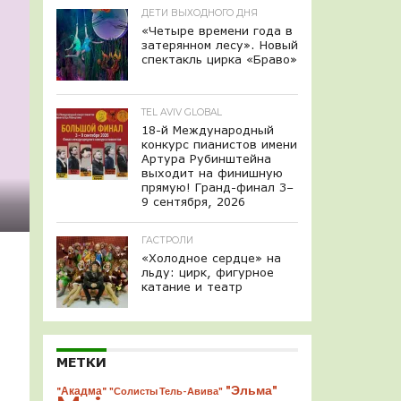
ДЕТИ ВЫХОДНОГО ДНЯ
«Четыре времени года в
затерянном лесу». Новый
спектакль цирка «Браво»
TEL AVIV GLOBAL
18-й Международный
конкурс пианистов имени
Артура Рубинштейна
выходит на финишную
прямую! Гранд-финал 3–
9 сентября, 2026
ГАСТРОЛИ
«Холодное сердце» на
льду: цирк, фигурное
катание и театр
МЕТКИ
"Эльма"
"Акадма"
"Солисты Тель-Авива"