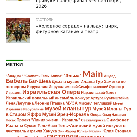
прямую! Гранд-финал 3–9 сентября,
2026
ГАСТРОЛИ
«Холодное сердце» на льду: цирк,
фигурное катание и театр
МЕТКИ
Main
"Эльма"
"Акадма"
"Солисты Тель-Авива"
Ашдод
Бабель
Бат-Шева
Джаз в музее Иланы Гур
Заметки по
четвергам
Иерусалим
Иерусалимский Симфонический Оркестр
Израильская Опера
Израиль
Израильский балет
Израильский вокальный ансамбль
Конкурс Артура Рубинштейна
Лена Лагутина
Леонид Пташка
МУЗА
Михаил Теплицкий
Музей
Музей Иланы Гур
Музей Иланы Гур
Израиля в Иерусалиме
в Старом Яффо
Музей Эрец-Исраэль
Опера
Охад Нахарин
Симфонет
Проект "Линия жизни - Израиль"
Песах
Свежая краска
Раанана
Тель-Авивский музей искусств
Суккот
Тель-Авив
Ханука
Юлия Стоцкая
Фестиваль Израиля
Эйн-Харод
Юлиан Рахлин
гастроли
каникулы