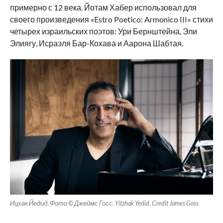
примерно с 12 века. Йотам Хабер использовал для
своего произведения «Estro Poetico: Armonico III» стихи
четырех израильских поэтов: Ури Бернштейна, Эли
Элиягу, Исраэля Бар-Кохава и Аарона Шабтая.
Ицхак Йедид. Фото © Джеймс Госс. Yitzhak Yedid. Сredit James Goss