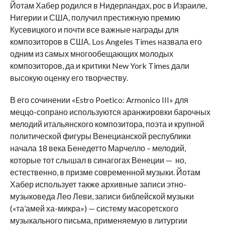
Йотам Хабер родился в Нидерландах, рос в Израиле,
Нигерии и США, получил престижную премию
Кусевицкого и почти все важные награды для
композиторов в США. Los Angeles Times назвала его
одним из самых многообещающих молодых
композиторов, да и критики New York Times дали
высокую оценку его творчеству.
В его сочинении «Estro Poetico: Armonico III» для
меццо-сопрано используются аранжировки барочных
мелодий итальянского композитора, поэта и крупной
политической фигуры Венецианской республики
начала 18 века Бенедетто Марчелло – мелодий,
которые тот слышал в синагогах Венеции — но,
естественно, в призме современной музыки. Йотам
Хабер использует также архивные записи этно-
музыковеда Лео Леви, записи библейской музыки
(«та’амей ха-микра») — систему масоретского
музыкального письма, применяемую в литургии