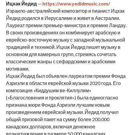
Ицхак Йедид
—
https://www.yedidmusic.com/
Израило-австралийский композитор и пианист Ицхак
Йедид родился в Иерусалиме и живет в Австралии.
Лауреат премии премьер-министра и премию Ландау.
В своих произведениях он комбинирует арабскую и
еврейско-восточную музыку с западной музыкальной
традицией и техникой. Ицхак Йедид пишет музыку в
основном для камерных групп, стремясь сочетать
классические жанры с сефардскими и арабскими
мотивами.
Ицхак Йедид был объявлен лауреатом премии Фонда
Азриэли в области еврейской музыки 2020 года. Его
композиция «Киддушим ве-Киллулим»
(«Благословения и проклятия») была единогласно
признана жюри Фонда Азриэли лучшим новым
произведением еврейской музыки. Йедид получил
общий призовой пакет на сумму более 200.000
канадских долларов, включая денежное
вознаграждение в размере 50.000 канадских