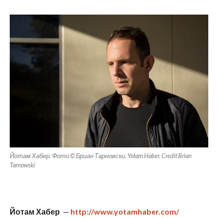
Йотам Хабер. Фото © Бриан Тарновски. Yotam Haber. Credit Brian
Tarnowski
Йотам Хабер
—
http://www.yotamhaber.com/