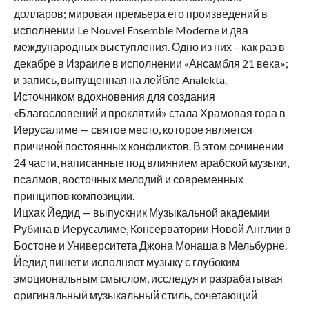
долларов; мировая премьера его произведений в
исполнении Le Nouvel Ensemble Moderne и два
международных выступления. Одно из них – как раз в
декабре в Израиле в исполнении «Ансамбля 21 века»;
и запись, выпущенная на лейбле Analekta.
Источником вдохновения для создания
«Благословений и проклятий» стала Храмовая гора в
Иерусалиме — святое место, которое является
причиной постоянных конфликтов. В этом сочинении
24 части, написанные под влиянием арабской музыки,
псалмов, восточных мелодий и современных
принципов композиции.
Ицхак Йедид — выпускник Музыкальной академии
Рубина в Иерусалиме, Консерватории Новой Англии в
Бостоне и Университета Джона Монаша в Мельбурне.
Йедид пишет и исполняет музыку с глубоким
эмоциональным смыслом, исследуя и разрабатывая
оригинальный музыкальный стиль, сочетающий