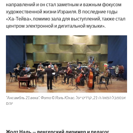
направлений и он стал заметным и важным фокусом
художественной жизни Израиля. В последние годы
«Ха-Тейва», помимо зала для выступлений, также стал
центром электронной и дигитальной музыки».
“Ансамбль 21 века”. Фото © Яэль Юхас. אנסמבל המאה ה-21, קרדיט יעל
יוהס
Жолт Надь — венгерский дирижер и педагог