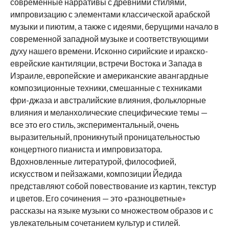
современные нарративы с древними стилями,
импровизацию с элементами классической арабской
музыки и пиютим, а также с идеями, берущими начало в
современной западной музыке и соответствующими
духу нашего времени. Исконно сирийские и иракско-
еврейские кантиляции, встречи Востока и Запада в
Израиле, европейские и американские авангардные
композиционные техники, смешанные с техниками
фри-джаза и австралийские влияния, фольклорные
влияния и меланхолические специфические темы —
все это его стиль, экспериментальный, очень
выразительный, проникнутый проницательностью
концертного пианиста и импровизатора.
Вдохновленные литературой, философией,
искусством и пейзажами, композиции Йедида
представляют собой повествование из картин, текстур
и цветов. Его сочинения — это «разноцветные»
рассказы на языке музыки со множеством образов и с
увлекательным сочетанием культур и стилей.