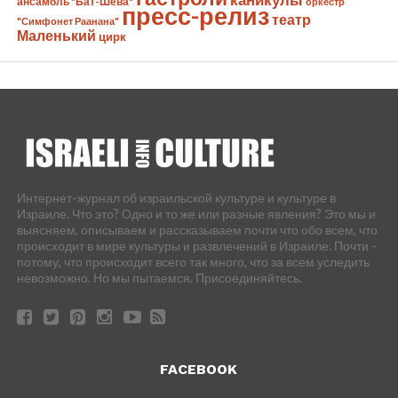
ансамбль "Бат-Шева"
оркестр
пресс-релиз
театр
"Симфонет Раанана"
Маленький
цирк
Интернет-журнал об израильской культуре и культуре в
Израиле. Что это? Одно и то же или разные явления? Это мы и
выясняем, описываем и рассказываем почти что обо всем, что
происходит в мире культуры и развлечений в Израиле. Почти -
потому, что происходит всего так много, что за всем уследить
невозможно. Но мы пытаемся. Присоединяйтесь.
FACEBOOK