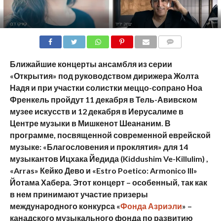
COMMENTS
Ближайшие концерты ансамбля из серии
«Открытия» под руководством дирижера Жолта
Надя и при участки солистки меццо-сопрано Ноа
Френкель пройдут 11 декабря в Тель-Авивском
музее искусств и 12 декабря в Иерусалиме в
Центре музыки в Мишкенот Шеананим. В
программе, посвященной современной еврейской
музыке: «Благословения и проклятия» для 14
музыкантов Ицхака Йедида (Kiddushim Ve-Killulim) ,
«Arras» Кейко Дево и «Estro Poetico: Armonico III»
Йотама Хабера. Этот концерт – особенный, так как
в нем принимают участие призеры
международного конкурса «
Фонда Азриэли
» –
канадского музыкального фонда по развитию