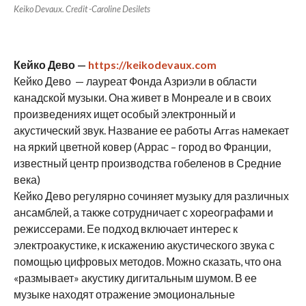
Keiko Devaux. Credit -Caroline Desilets
Кейко Дево —
https://keikodevaux.com
Кейко Дево — лауреат Фонда Азриэли в области
канадской музыки. Она живет в Монреале и в своих
произведениях ищет особый электронный и
акустический звук. Название ее работы Arras намекает
на яркий цветной ковер (Аррас – город во Франции,
известный центр производства гобеленов в Средние
века)
Кейко Дево регулярно сочиняет музыку для различных
ансамблей, а также сотрудничает с хореографами и
режиссерами. Ее подход включает интерес к
электроакустике, к искажению акустического звука с
помощью цифровых методов. Можно сказать, что она
«размывает» акустику дигитальным шумом. В ее
музыке находят отражение эмоциональные