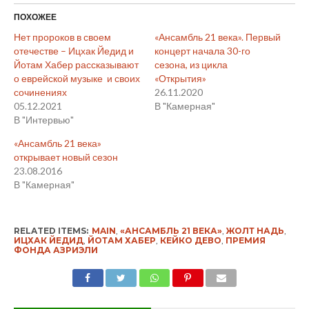
ПОХОЖЕЕ
Нет пророков в своем
«Ансамбль 21 века». Первый
отечестве – Ицхак Йедид и
концерт начала 30-го
Йотам Хабер рассказывают
сезона, из цикла
о еврейской музыке и своих
«Открытия»
сочинениях
26.11.2020
05.12.2021
В "Камерная"
В "Интервью"
«Ансамбль 21 века»
открывает новый сезон
23.08.2016
В "Камерная"
RELATED ITEMS:
MAIN
,
«АНСАМБЛЬ 21 ВЕКА»
,
ЖОЛТ НАДЬ
,
ИЦХАК ЙЕДИД
,
ЙОТАМ ХАБЕР
,
КЕЙКО ДЕВО
,
ПРЕМИЯ
ФОНДА АЗРИЭЛИ