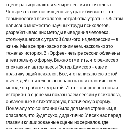
сцене разыгрываются четыре сессии у психолога.
Четыре сессии, посвященные утрате близкого – это
терминология психологов, «отработка утраты». Об этом
написано множество научных труды психологов,
разрабатывающих методы выведения человека,
столкнувшегося с утратой близкого, из депрессии — в
жизнь. Мы все прекрасно понимаем, насколько это
тяжелая история. В «Орфее» четыре сессии облечены
в театральную форму. Важно отметить, что режиссер
спектакля и автор пьесы Эстер Дамскер – еще и
практикующий психолог. Все, что написано ею в этой
пьесе, действительно основано на психологическом
методе по работе с утратой. И это совершенно новая
история: на сцене мы показываем сессии у психолога,
облаченные в стихотворную, поэтическую форму.
Поначалу это сочетание было для меня странным, я
опасался, что будет сухо, дидактично. У всех нас перед
глазами клишированные сцены из сериалов, где
пациент лежит на кушетке, а терапевт сидит в кресле