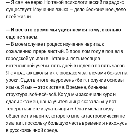
— Я сам не верю. Но такой психологический парадокс
существует. Изучение языка — дело бесконечное, дело
всей жизни.
— И все это время мы удивляемся тому, сколько
еще не знаем.
— В моем случае процесс изучения иврита, к
сожалению, прерывистый. В прошлом году я пошел в
городской ульпан в Нетании: пять месяцев
интенсивной учебы, пять дней в неделю по пять часов.
Я с утра, как школьник, с рюкзаком за плечами бежал на
уроки. Сдал в итоге на уровень «бет», получив основы
языка. Язык — это система. Времена, биньяны,
структура, всё-всё-всё. Когда мы закончили курс и
сдали экзамен, наша учительница сказала: «ну вот,
теперь начнете изучать иврит». Она имела в виду
общение на иврите, которого мне катастрофически не
хватает, поскольку большую часть времени я нахожусь
в русскоязычной среде.