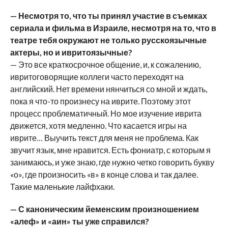
— Несмотря то, что ты принял участие в съемках
сериала и фильма в Израиле, несмотря на то, что в
театре тебя окружают не только русскоязычные
актеры, но и ивритоязычные?
— Это все краткосрочное общение, и, к сожалению,
ивритоговорящие коллеги часто переходят на
английский. Нет времени нянчиться со мной и ждать,
пока я что-то произнесу на иврите. Поэтому этот
процесс проблематичный. Но мое изучение иврита
движется, хотя медленно. Что касается игры на
иврите… Выучить текст для меня не проблема. Как
звучит язык, мне нравится. Есть фониатр, с которым я
занимаюсь, и уже знаю, где нужно четко говорить букву
«о», где произносить «в» в конце слова и так далее.
Такие маленькие лайфхаки.
— С каноническим йеменским произношением
«алеф» и «аин» ты уже справился?