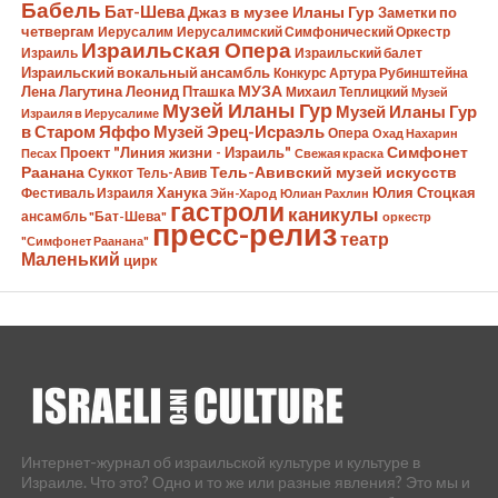
Бабель
Бат-Шева
Джаз в музее Иланы Гур
Заметки по
четвергам
Иерусалим
Иерусалимский Симфонический Оркестр
Израильская Опера
Израиль
Израильский балет
Израильский вокальный ансамбль
Конкурс Артура Рубинштейна
Лена Лагутина
Леонид Пташка
МУЗА
Михаил Теплицкий
Музей
Музей Иланы Гур
Музей Иланы Гур
Израиля в Иерусалиме
в Старом Яффо
Музей Эрец-Исраэль
Опера
Охад Нахарин
Симфонет
Проект "Линия жизни - Израиль"
Песах
Свежая краска
Раанана
Тель-Авивский музей искусств
Суккот
Тель-Авив
Ханука
Юлия Стоцкая
Фестиваль Израиля
Эйн-Харод
Юлиан Рахлин
гастроли
каникулы
ансамбль "Бат-Шева"
оркестр
пресс-релиз
театр
"Симфонет Раанана"
Маленький
цирк
Интернет-журнал об израильской культуре и культуре в
Израиле. Что это? Одно и то же или разные явления? Это мы и