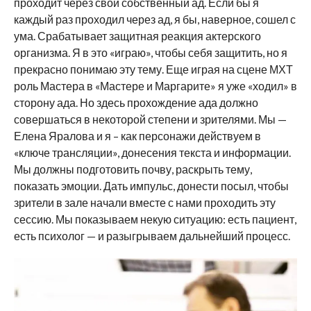
проходит через свой собственный ад. Если бы я
каждый раз проходил через ад, я бы, наверное, сошел с
ума. Срабатывает защитная реакция актерского
организма. Я в это «играю», чтобы себя защитить, но я
прекрасно понимаю эту тему. Еще играя на сцене МХТ
роль Мастера в «Мастере и Маргарите» я уже «ходил» в
сторону ада. Но здесь прохождение ада должно
совершаться в некоторой степени и зрителями. Мы —
Елена Яралова и я – как персонажи действуем в
«ключе трансляции», донесения текста и информации.
Мы должны подготовить почву, раскрыть тему,
показать эмоции. Дать импульс, донести посыл, чтобы
зрители в зале начали вместе с нами проходить эту
сессию. Мы показываем некую ситуацию: есть пациент,
есть психолог — и разыгрываем дальнейший процесс.