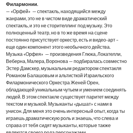
Филармонии.
— «Орфей» — спектакль, находящийся между
жанрами, это не в чистом виде драматический
спектакль, и это не сторителлинг под музыку. Это
полноценный театр, но в то же время на сцене
постоянно присутствует оркестр, есть и видео-арт –
еще один компонент этого необычного действа.
Музыка «Орфея» — произведения Глюка, Локателли,
Веберна, Малера, Воронова — подбиралась совместно
Эстер Дамскер, музыкальным редактором спектакля
Романом Балашовым и альтисткой Израильского
Филармонического Оркестра Женей Орен,
обладающей уникальным чутьем и умением соединять
людей. В этом спектакле существует паритет между
текстом и музыкой. Музыканты «дышат» с нами в
унисон. Для меня это очень интересный опыт, когда ты
играешь драматическую роль и знаешь, что слева и
справа от тебя сидят музыканты, которые также
являются своего рода персонажами.