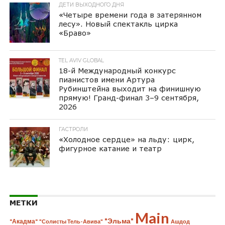
ДЕТИ ВЫХОДНОГО ДНЯ
«Четыре времени года в затерянном
лесу». Новый спектакль цирка
«Браво»
TEL AVIV GLOBAL
18-й Международный конкурс
пианистов имени Артура
Рубинштейна выходит на финишную
прямую! Гранд-финал 3–9 сентября,
2026
ГАСТРОЛИ
«Холодное сердце» на льду: цирк,
фигурное катание и театр
МЕТКИ
Main
"Эльма"
"Акадма"
"Солисты Тель-Авива"
Ашдод