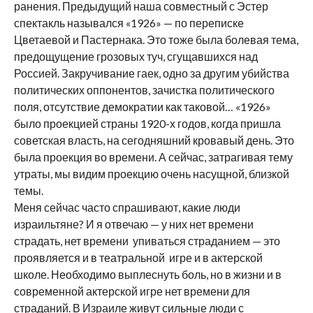
ранения. Предыдущий наша совместный с Эстер
спектакль назывался «1926» — по переписке
Цветаевой и Пастернака. Это тоже была болевая тема,
предощущение грозовых туч, сгущавшихся над
Россией. Закручивание гаек, одно за другим убийства
политических оппонентов, зачистка политического
поля, отсутствие демократии как таковой… «1926»
было проекцией страны 1920-х годов, когда пришла
советская власть, на сегодняшний кровавый день. Это
была проекция во времени. А сейчас, затрагивая тему
утраты, мы видим проекцию очень насущной, близкой
темы.
Меня сейчас часто спрашивают, какие люди
израильтяне? И я отвечаю — у них нет времени
страдать, нет времени упиваться страданием — это
проявляется и в театральной игре и в актерской
школе. Необходимо выплеснуть боль, но в жизни и в
современной актерской игре нет времени для
страданий. В Израиле живут сильные люди с