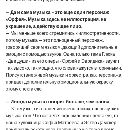
— Да и сама музыка – это еще один персонаж
«Орфея». Музыка здесь не иллюстрация, не
украшение, а действующее лицо.
— Мы меньше всего стремились к иллюстративности,
потому музыка — это полноценный персонаж,
говорящий своим языком, дающий дополнительные
эмоции с помощью звуков. Одна только тема Глюка
«Две души» из его оперы «Орфей и Эвридика» звучит
так высоко, так мощно, что слова кажутся вторичными.
Присутствие живой музыки и оркестра, как персонажа,
придает дополнительную эмоциональную окраску
этому спектаклю.
— Иногда музыка говорит больше, чем слова.
— К тому же в исполнении очень тонких, очень чутких
музыкантов. Что касается оформления спектакля, то
наша художница Софья Матвеева и Эстер Дамскер
придумали аскетичную, графичную и в то же время