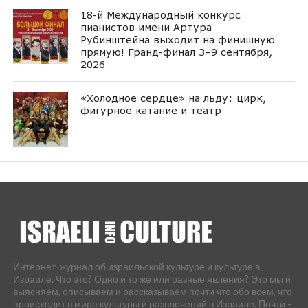
18-й Международный конкурс
пианистов имени Артура
Рубинштейна выходит на финишную
прямую! Гранд-финал 3–9 сентября,
2026
«Холодное сердце» на льду: цирк,
фигурное катание и театр
Интернет-журнал об израильской культуре и культуре в
Израиле. Что это? Одно и то же или разные явления? Это мы и
выясняем, описываем и рассказываем почти что обо всем, что
происходит в мире культуры и развлечений в Израиле. Почти -