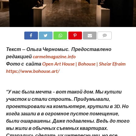
COMMENTS
Текст — Ольга Черномыс. Предоставлено
редакцией
carmelmagazine.info
Фото с сайта
Open Art House | Bohouse | Sha’ar Efraim
https://www.bohouse.art/
“У нас была мечта – вот такой дом. Мы купили
участок и стали строить. Придумывали,
проектировали на компьютере, крутили в 3D. Но
когда зашли в в огромное пустое помещение,
были ошарашены. Даже подавлены. Ведь до того
мы жили в обычных съемных квартирах.
Старались сделать их интересными, но все