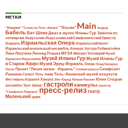
МЕТКИ
Main
"Эльма"
"Акадма"
"Солисты Тель-Авива"
Ашдод
Бабель
Бат-Шева
Джаз в музее Иланы Гур
Заметки по
четвергам
Иерусалим
Иерусалимский Симфонический Оркестр
Израильская Опера
Израиль
Израильский балет
Израильский вокальный ансамбль
Конкурс Артура Рубинштейна
Лена Лагутина
Леонид Пташка
МУЗА
Михаил Теплицкий
Музей
Музей Иланы Гур
Музей Иланы Гур
Израиля в Иерусалиме
в Старом Яффо
Музей Эрец-Исраэль
Опера
Охад Нахарин
Симфонет
Проект "Линия жизни - Израиль"
Песах
Свежая краска
Раанана
Тель-Авивский музей искусств
Суккот
Тель-Авив
Ханука
Юлия Стоцкая
Фестиваль Израиля
Эйн-Харод
Юлиан Рахлин
гастроли
каникулы
ансамбль "Бат-Шева"
оркестр
пресс-релиз
театр
"Симфонет Раанана"
Маленький
цирк