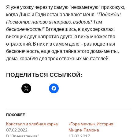
Я уже ухожу через ту самую “незаметную” прихожую,
когда Дина и Гади останавливают меня: “
Подожди!
Посмотри налево и направо, видишь? Там
бесконечность!
” Вглядевшись, в двух зеркалах,
висящих друг напротив друга, я вижу множество
отражений. В них и в самом деле – разноцветная
бесконечность, еще одна тайна этого дома-мечты,
дома-корабля для трех отважных мечтателей.
ПОДЕЛИТЬСЯ ССЫЛКОЙ:
ПОХОЖЕЕ
Кристалл и хлебная корка
«Гора мечты». История
07.02.2022
Мицпе-Рамона
В "Впечатления"
17.02.2017