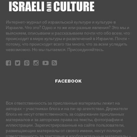
Интернет-журнал об израильской культуре и культуре в
Израиле. Что это? Одно и то же или разные явления? Это мы и
выясняем, описываем и рассказываем почти что обо всем, что
происходит в мире культуры и развлечений в Израиле. Почти -
потому, что происходит всего так много, что за всем уследить
невозможно. Но мы пытаемся. Присоединяйтесь.
FACEBOOK
Вся ответственность за присланные материалы лежит на
авторах – участниках блога и на пи-ар агентствах. Держатели
блога не несут ответственность за содержание присланных
материалов и за авторские права на тексты, фотографии и
иллюстрации. Зарегистрированные на сайте пользователи,
размещающие материалы от своего имени, несут полную
ответственность за текстовые и изобразительные материалы –