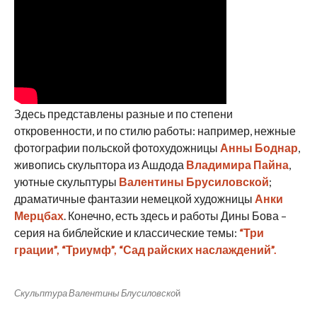
Здесь представлены разные и по степени
откровенности, и по стилю работы: например, нежные
фотографии польской фотохудожницы
Анны Боднар
,
живопись скульптора из Ашдода
Владимира Пайна
,
уютные скульптуры
Валентины Брусиловской
;
драматичные фантазии немецкой художницы
Анки
Мерцбах
. Конечно, есть здесь и работы Дины Бова –
серия на библейские и классические темы:
“Три
грации”, “Триумф”, “Сад райских наслаждений”.
Скульптура Валентины Блусиловско
й