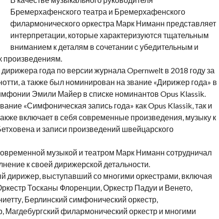
Бремерхафенского театра и Бремерхафенского
филармонического оркестра Марк Ниманн представляет
интерпретации, которые характеризуются тщательным
вниманием к деталям в сочетании с убедительным и
 произведениям.
ирижера года по версии журнала Opernwelt в 2018 году за
отти, а также был номинирован на звание «Дирижер года» в
имфонии Эмили Майер в списке номинантов Opus Klassik.
ание «Симфоническая запись года» как Opus Klassik, так и
акже включает в себя современные произведения, музыку к
Бетховена и записи произведений швейцарского
современной музыкой и театром Марк Ниманн сотрудничал
лнение к своей дирижерской детальности.
 дирижер, выступавший со многими оркестрами, включая
ркестр Тосканы Флоренции, Оркестр Падуи и Венето,
етту, Берлинский симфонический оркестр,
, Магдебургский филармонический оркестр и многими