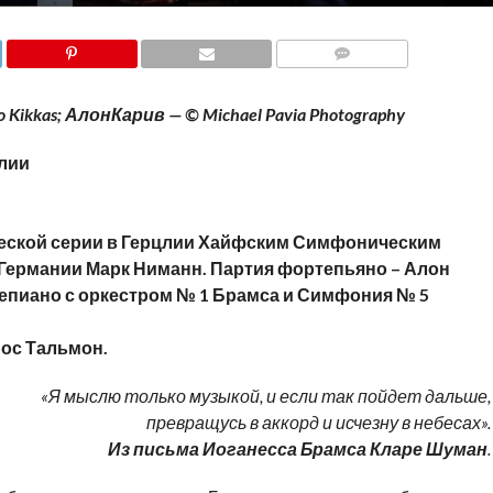
COMMENTS
ikkas; АлонКарив — © Michael Pavia Photography
лии
еской серии в Герцлии Хайфским Симфоническим
 Германии Марк Ниманн.
Партия фортепьяно – Алон
епиано с оркестром № 1 Брамса и Симфония № 5
ос Тальмон.
«Я мыслю только музыкой, и если так пойдет дальше,
превращусь в аккорд и исчезну в небесах».
Из письма Иоганесса Брамса Кларе Шуман
.