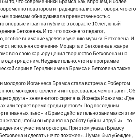
 бы то, что современники Брамса, как, впрочем, и более
новременно новатором и традиционалистом, говоря, что его
нным приемам обнаруживала преемственность с
то впервые играя на публике в возрасте 10 лет, юный
ние Бетховена. И то, что позже его педагог,
о, особое внимание уделяя изучению музыки Бетховена. И
ианист, исполняя сочинения Моцарта и Бетховена в жанре
амс всю свою карьеру ценил творчество Бетховена и на
в один ряд с ним. Неудивительно, что и в программе
ской серии в Герцлии имена Брамса и Бетховена также
и молодого Иоганнеса Брамса стала встреча с Робертом
ного молодого коллеги и интересовался, чем он занят. Об
щего друга – знаменитого скрипача Йозефа Иоахима: «Где
ах или теряет время среди цветов?» Под последним
тепианных пьес – и Брамс действительно занимался этим
н желал, чтобы он «принял на работу бубны и трубы» – то
зведения с участием оркестра. При этом указал Брамсу
Бетховена и сделать нечто похожее». Шуман был убежден,