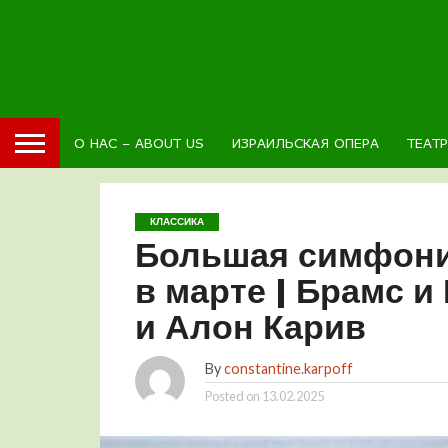
О НАС – ABOUT US
ИЗРАИЛЬСКАЯ ОПЕРА
ТЕАТ
КЛАССИКА
Большая симфони
в марте | Брамс и
и Алон Карив
By
constantine.karpoff
Posted on
13.02.2025