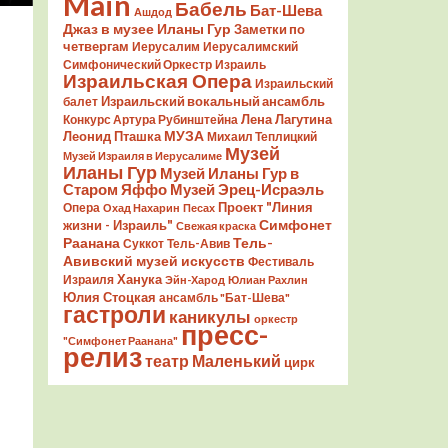
Main
Бабель
Бат-Шева
Ашдод
Джаз в музее Иланы Гур
Заметки по
четвергам
Иерусалим
Иерусалимский
Симфонический Оркестр
Израиль
Израильская Опера
Израильский
Израильский вокальный ансамбль
балет
Лена Лагутина
Конкурс Артура Рубинштейна
Леонид Пташка
МУЗА
Михаил Теплицкий
Музей
Музей Израиля в Иерусалиме
Иланы Гур
Музей Иланы Гур в
Старом Яффо
Музей Эрец-Исраэль
Проект "Линия
Опера
Охад Нахарин
Песах
Симфонет
жизни - Израиль"
Свежая краска
Раанана
Тель-
Суккот
Тель-Авив
Авивский музей искусств
Фестиваль
Ханука
Израиля
Эйн-Харод
Юлиан Рахлин
Юлия Стоцкая
ансамбль "Бат-Шева"
гастроли
каникулы
оркестр
пресс-
"Симфонет Раанана"
релиз
театр Маленький
цирк