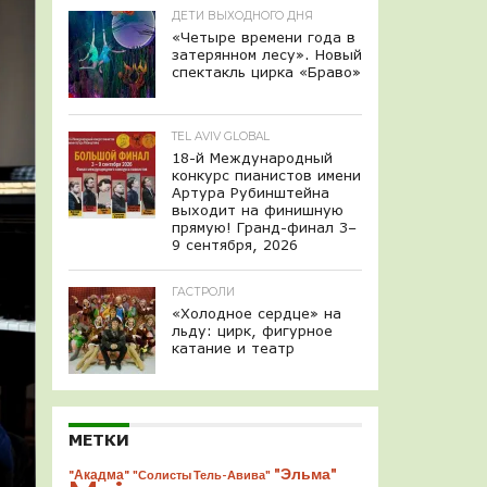
ДЕТИ ВЫХОДНОГО ДНЯ
«Четыре времени года в
затерянном лесу». Новый
спектакль цирка «Браво»
TEL AVIV GLOBAL
18-й Международный
конкурс пианистов имени
Артура Рубинштейна
выходит на финишную
прямую! Гранд-финал 3–
9 сентября, 2026
ГАСТРОЛИ
«Холодное сердце» на
льду: цирк, фигурное
катание и театр
МЕТКИ
"Эльма"
"Акадма"
"Солисты Тель-Авива"