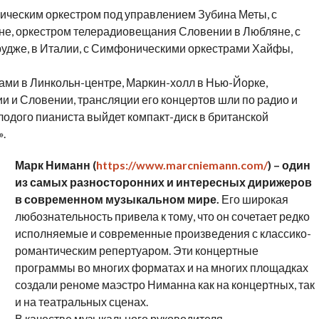
ическим оркестром под управлением Зубина Меты, с
не, оркестром телерадиовещания Словении в Любляне, с
удже, в Италии, с Симфоническими оркестрами Хайфы,
ами в Линкольн-центре, Маркин-холл в Нью-Йорке,
ии и Словении, трансляции его концертов шли по радио и
одого пианиста выйдет компакт-диск в британской
.
Марк Ниманн (
https://www.marcniemann.com/
) – один
из самых разносторонних и интересных дирижеров
в современном музыкальном мире.
Его широкая
любознательность привела к тому, что он сочетает редко
исполняемые и современные произведения с классико-
романтическим репертуаром. Эти концертные
программы во многих форматах и на многих площадках
создали реноме маэстро Ниманна как на концертных, так
и на театральных сценах.
В качестве музыкального руководителя