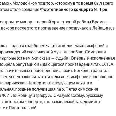
т само». Молодой композитор, которому в то время был всего
ьтатом стало создание
Фортепианного концерта № 1 ре
естром ре минор — первой оркестровой работы Брамса —
а вскоре после этого произведение прозвучало в Лейпциге, в
ена
— одна из наиболее часто исполняемых симфоний и
 произведений классической музыки вообще. Симфония
ymphonie (от нем. Schicksals — судьба). Впервые исполненная
иобрела репутацию выдающегося произведения, так, Э. Т. А.
 значительных произведений эпохи». Бетховен работал
лет, успев закончить в эти годы две симфонии совершенно
ана лирическая Четвертая, в следующем начата и
альная, позднее получившая № 6. Пятая симфония
. И. Лобковицу и графу А. К. Разумовскому, русскому
в авторском концерте, так называемой «академии», в
сте с Пасторальной.