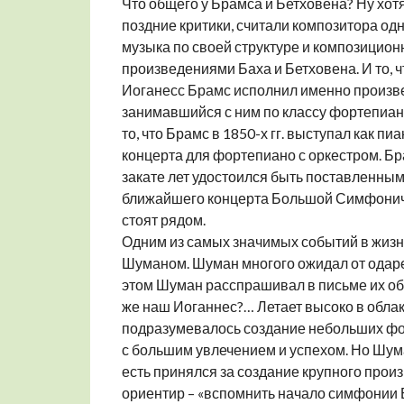
Что общего у Брамса и Бетховена? Ну хотя
поздние критики, считали композитора од
музыка по своей структуре и композицио
произведениями Баха и Бетховена. И то, ч
Иоганесс Брамс исполнил именно произведе
занимавшийся с ним по классу фортепиан
то, что Брамс в 1850-х гг. выступал как п
концерта для фортепиано с оркестром. Бр
закате лет удостоился быть поставленным 
ближайшего концерта Большой Симфониче
стоят рядом.
Одним из самых значимых событий в жизн
Шуманом. Шуман многого ожидал от одарен
этом Шуман расспрашивал в письме их об
же наш Иоганнес?… Летает высоко в облак
подразумевалось создание небольших фор
с большим увлечением и успехом. Но Шума
есть принялся за создание крупного прои
ориентир – «вспомнить начало симфонии 