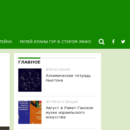
ТЕЙНА
МУЗЕЙ ИЛАНЫ ГУР В СТАРОМ ЯФФО
НОВОСТИ
К
ГЛАВНОЕ
ВПЕЧАТЛЕНИЯ
Алхимическая тетрадь
Ньютона
ВСТРЕЧИ И ЛЕКЦИИ
Август в Рамат-Ганском
музее израильского
искусства