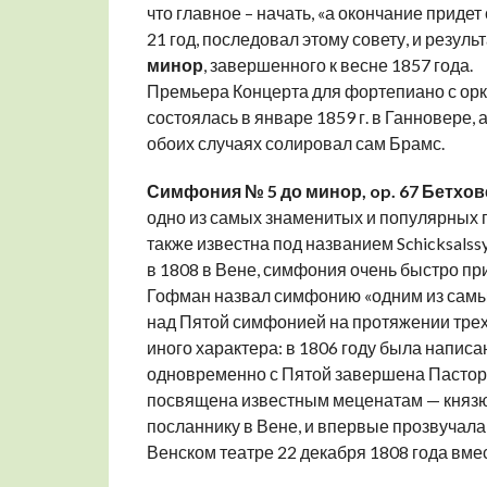
что главное – начать, «а окончание приде
21 год, последовал этому совету, и резул
минор
, завершенного к весне 1857 года.
Премьера Концерта для фортепиано с орк
состоялась в январе 1859 г. в Ганновере, 
обоих случаях солировал сам Брамс.
Симфония № 5 до минор, op. 67 Бетхов
одно из самых знаменитых и популярных
также известна под названием Schicksalss
в 1808 в Вене, симфония очень быстро пр
Гофман назвал симфонию «одним из самых
над Пятой симфонией на протяжении трех 
иного характера: в 1806 году была напис
одновременно с Пятой завершена Пастор
посвящена известным меценатам — князю Ф
посланнику в Вене, и впервые прозвучала 
Венском театре 22 декабря 1808 года вме