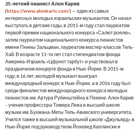
25-летний пианист Алон Карив
(
https://www.alonkariv.com/
) — один из самых
интересных молодых израильских музыкантов. Он начал
выступать в детские годы, в 2015-м году стал лауреатом
первой премии национального конкурса «Салют роялю»,
затем лауреатом национального конкурса пианистов
имени Пнины Зальцман, лауреатом мастер-классов Тель-
Хай. В возрасте 11-ти лет стал стипендиатом фонда
Америка-Израиль «Цфунот тарбут» и участвовал в
праздничном концерте фонда в Нью-Йорке. В 2015-м
году, в 16 лет, молодой музыкант выиграл
международный конкурс в Нью-Йорке, а в 2016 году был
среди финалистов международного конкурса молодых
пианистов им. Артура Рубинштейна в Пекине. Алон Карив
– ученик профессора Томера Лева в высшей школе
музыки им. Бухмана-Меты Тель-Авивского университета.
Учился также в высшей музыкальной школе «Джульярд» в
Нью-Йорке под руководством Йохевед Каплински и