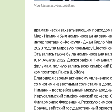
Marc Niemann by Kaupo Kikkas
драматически захватывающим подходом к
Марк Ниманн был номинирован на звание д
интерпретацию «Консула» Джан Карло Мен
2023 году за мировую премьеру Шестой с
Эта запись также была номинирована на зв
ICM Awards 2022. Дискография Ниманна т
фильмам, полную запись всех симфоний 
композитора Ганса Шойбле.
Благодаря своему активному увлечению 
со многими известными солистами в допо
Ниманн – востребованный международный
Иерусалимский симфонический оркестр, О
Филармонию Флоренции, Рижскую симфони
Брауншвейгский государственный оркестр