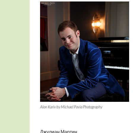
Alon Kariv by Michael Pavia Photography
Джулиан Мартин.