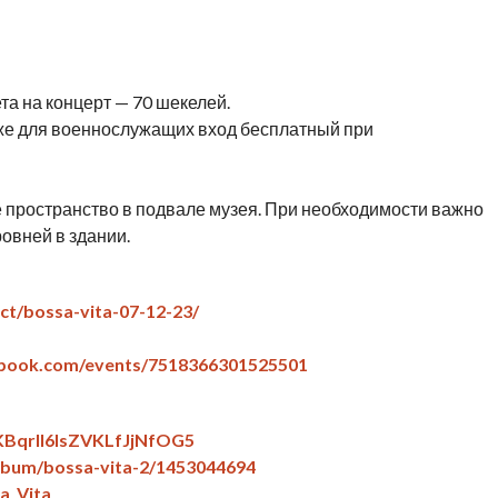
та на концерт — 70 шекелей.
кже для военнослужащих вход бесплатный при
е пространство в подвале музея. При необходимости важно
овней в здании.
t/bossa-vita-07-12-23/
ebook.com/events/7518366301525501
3KBqrII6IsZVKLfJjNfOG5
album/bossa-vita-2/1453044694
a_Vita