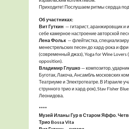
Приходите! Послушаем ритмы сердца под
Об участниках:
Вит Гуткин
— гитарист, аранжировщик и и
себе камерное настроение авторской пес
Лена Фольк
— флейтистка, специализиру
менестрельских песен до хард-рока и фри
(современный джаз), Yoga for Wine Lovers 
opposition).
Владимир Глушко
— композитор, ударник 
Буготак, Лакоча, Ансамбль московских ком
Театриуме и Электротеатре. В Израиле уч
струнного трио и хард-рок), Stav Fisher B
Леонидова.
****
Музей Иланы Гур в Старом Яффо. Четве
Трио Bossa Vita
Вит Гуткин — гитара