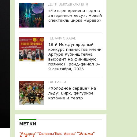
ДЕТИ ВЫХОДНОГО ДНЯ
«Четыре времени года в
затерянном лесу». Новый
спектакль цирка «Браво»
TEL AVIV GLOBAL
18-й Международный
конкурс пианистов имени
Артура Рубинштейна
выходит на финишную
прямую! Гранд-финал 3–
9 сентября, 2026
ГАСТРОЛИ
«Холодное сердце» на
льду: цирк, фигурное
катание и театр
МЕТКИ
"Эльма"
"Акадма"
"Солисты Тель-Авива"