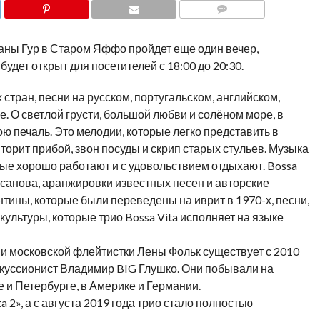
COMMENTS
Иланы Гур в Старом Яффо пройдет еще один вечер,
удет открыт для посетителей с 18:00 до 20:30.
 стран, песни на русском, португальском, английском,
е. О светлой грусти, большой любви и солёном море, в
ю печаль. Это мелодии, которые легко представить в
вторит прибой, звон посуды и скрип старых стульев. Музыка
рые хорошо работают и с удовольствием отдыхают. Bossa
босанова, аранжировки известных песен и авторские
нтины, которые были переведены на иврит в 1970-х, песни,
ультуры, которые трио Bossa Vita исполняет на языке
а и московской флейтистки Лены Фольк существует с 2010
еркуссионист Владимир BIG Глушко. Они побывали на
 и Петербурге, в Америке и Германии.
a 2», а с августа 2019 года трио стало полностью