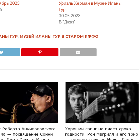
тябрь 2025
Уриэль Херман в Музее Иланы
25
Гур
30.05.2023
В "Джаз"
АНЫ ГУР
,
МУЗЕЙ ИЛАНЫ ГУР В СТАРОМ ЯФФО
т Роберта Анчиполовского.
Хороший свинг не имеет срока
мма — посвящение Сонни
годности. Рон Магрилл и его трио
у. Джаз 7 мая в Музее
— концерт в музее Иланы Гур в