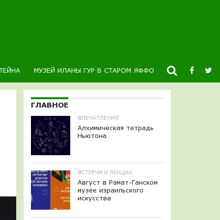
ТЕЙНА
МУЗЕЙ ИЛАНЫ ГУР В СТАРОМ ЯФФО
НОВОСТИ
К
ГЛАВНОЕ
ВПЕЧАТЛЕНИЯ
Алхимическая тетрадь
Ньютона
ВСТРЕЧИ И ЛЕКЦИИ
Август в Рамат-Ганском
музее израильского
искусства