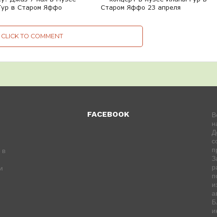
Гур в Старом Яффо
Старом Яффо 23 апреля
CLICK TO COMMENT
FACEBOOK
В
н
Д
с
п
 в
З
р
и
п
и
а
Б
и