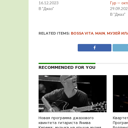
16.12.2023
Гур — ок
В "Джаз"
29.09.20
В "Джаз"
RELATED ITEMS:
BOSSA VITA
,
MAIN
,
МУЗЕЙ ИЛ
RECOMMENDED FOR YOU
Новая программа джазового
Кварте
квинтета гитариста Янива
Програ
Керема: музыка на крыше музея
Роллинс