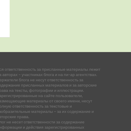
ся ответственность за присланные материалы лежит
а авторах – участниках блога и на пи-ар агентствах.
ержатели блога не несут ответственность за
одержание присланных материалов и за авторские
рава на тексты, фотографии и иллюстрации.
арегистрированные на сайте пользователи,
азмещающие материалы от своего имени, несут
олную ответственность за текстовые и
зобразительные материалы – за их содержание и
вторские права.
лог не несет ответственности за содержание
нформации и действия зарегистрированных