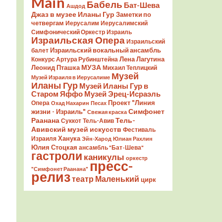
Main
Бабель
Бат-Шева
Ашдод
Джаз в музее Иланы Гур
Заметки по
четвергам
Иерусалим
Иерусалимский
Симфонический Оркестр
Израиль
Израильская Опера
Израильский
Израильский вокальный ансамбль
балет
Лена Лагутина
Конкурс Артура Рубинштейна
Леонид Пташка
МУЗА
Михаил Теплицкий
Музей
Музей Израиля в Иерусалиме
Иланы Гур
Музей Иланы Гур в
Старом Яффо
Музей Эрец-Исраэль
Проект "Линия
Опера
Охад Нахарин
Песах
Симфонет
жизни - Израиль"
Свежая краска
Раанана
Тель-
Суккот
Тель-Авив
Авивский музей искусств
Фестиваль
Ханука
Израиля
Эйн-Харод
Юлиан Рахлин
Юлия Стоцкая
ансамбль "Бат-Шева"
гастроли
каникулы
оркестр
пресс-
"Симфонет Раанана"
релиз
театр Маленький
цирк