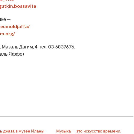
gutkin.bossavita
ыке —
eumoldjaffa/
m.org/
Мазаль Дагим, 4, тел. 03-6837676.
маль Яффо)
ь джаза в музее Иланы
Музыка — это искусство времени.