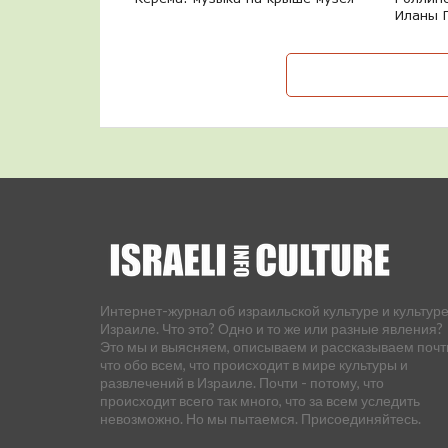
Иланы 
Интернет-журнал об израильской культуре и культуре
Израиле. Что это? Одно и то же или разные явления?
Это мы и выясняем, описываем и рассказываем почт
что обо всем, что происходит в мире культуры и
развлечений в Израиле. Почти - потому, что
происходит всего так много, что за всем уследить
невозможно. Но мы пытаемся. Присоединяйтесь.