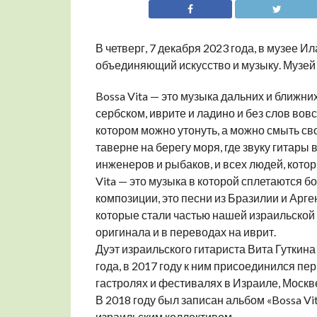
В четверг, 7 декабря 2023 года, в музее 
объединяющий искусство и музыку. Музей б
Bossa Vita — это музыка дальних и ближних
сербском, иврите и ладино и без слов вовс
котором можно утонуть, а можно смыть сво
таверне на берегу моря, где звуку гитары 
инженеров и рыбаков, и всех людей, кото
Vita — это музыка в которой сплетаются 
композиции, это песни из Бразилии и Арге
которые стали частью нашей израильской к
оригинала и в переводах на иврит.
Дуэт израильского гитариста Вита Гуткин
года, в 2017 году к ним присоединился п
гастролях и фестивалях в Израиле, Москве
В 2018 году был записан альбом «Bossa Vit
израильским коллективом.