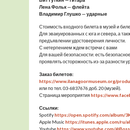
Лена Фольк — флейта
Владимир Глушко — ударные
Стоимость входного билета в музей и биле
Для эвакуированных с юга и севера, а та
предъявлении удостоверения личности.
С нетерпением ждем встречи с вами
Для вашей безопасности: есть безопасно
проявлять осторожность из-за разности ур
Заказ билетов:
https://www.ilanagoormuseum.org/produc
или по тел. 03-6837676 доб. 20 (музей).
Страница мероприятия
https://www.fac
Ссылки:
Spotify
https://open.spotify.com/album/
Apple Music
https://itunes.apple.com/ru/
Youtube
https://www.youtube.com/@Boss