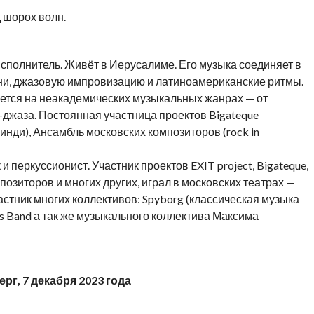
 шорох волн.
сполнитель. Живёт в Иерусалиме. Его музыка соединяет в
ни, джазовую импровизацию и латиноамериканские ритмы.
ется на неакадемических музыкальных жанрах — от
-джаза. Постоянная участница проектов Bigateque
(инди), Ансамбль московских композиторов (rock in
и перкуссионист. Участник проектов EXIT project, Bigateque,
позиторов и многих других, играл в московских театрах —
астник многих коллективов: Spyborg (классическая музыка
lues Band а так же музыкального коллектива Максима
рг, 7 декабря 2023 года