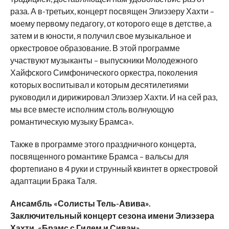
раза. А в-третьих, концерт посвящен Элиэзеру Хахти –
моему первому педагогу, от которого еще в детстве, а
затем и в юности, я получил свое музыкальное и
оркестровое образование. В этой программе
участвуют музыканты – выпускники Молодежного
Хайфского Симфонического оркестра, поколения
которых воспитывал и которым десятилетиями
руководил и дирижировал Элиэзер Хахти. И на сей раз,
мы все вместе исполним столь волнующую
романтическую музыку Брамса».
Также в программе этого праздничного концерта,
посвященного романтике Брамса – вальсы для
фортепиано в 4 руки и струнный квинтет в оркестровой
адаптации Брака Таля.
Ансамбль «Солисты Тель-Авива».
Заключительный концерт сезона имени Элиэзера
Хахти. «Брамс с Гилем и Сиван».