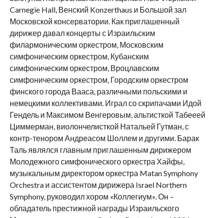
Carnegie Hall, Венский Konzerthaus и Большой зал
Московской консерватории. Как приглашенный
дирижер давал концерты с Израильским
филармоническим оркестром, Московским
симфоническим оркестром, Кубанским
симфоническим оркестром, Вроцлавским
симфоническим оркестром, Городским оркестром
финского города Вааса, различными польскими и
немецкими коллективами. Играл со скрипачами Идой
Гендель и Максимом Венгеровым, альтисткой Табееей
Циммерман, виолончелисткой Натальей Гутман, с
контр-тенором Андреасом Шоллем и другими. Барак
Таль являлся главным приглашенным дирижером
Молодежного симфонического оркестра Хайфы,
музыкальным директором оркестра Matan Symphony
Orchestra и ассистентом дирижера Israel Northern
Symphony, руководил хором «Коллегиум». Он –
обладатель престижной награды Израильского