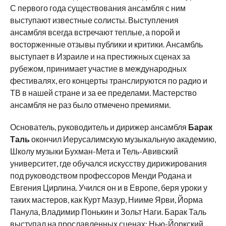
С первого года существования ансамбля с ним
выступают известные солисты. Выступления
ансамбля всегда встречают теплые, а порой и
восторженные отзывы публики и критики. Ансамбль
выступает в Израиле и на престижных сценах за
рубежом, принимает участие в международных
фестивалях, его концерты транслируются по радио и
ТВ в нашей стране и за ее пределами. Мастерство
ансамбля не раз было отмечено премиями.
Основатель, руководитель и дирижер ансамбля
Барак
Таль
окончил Иерусалимскую музыкальную академию,
Школу музыки Бухман-Мета и Тель-Авивский
университет, где обучался искусству дирижирования
под руководством профессоров Менди Родана и
Евгения Цирлина. Учился он и в Европе, беря уроки у
таких мастеров, как Курт Мазур, Нииме Ярви, Йорма
Панула, Владимир Понькин и Зольт Наги. Барак Таль
выступал на прославленных сценах: Нью-Йоркский