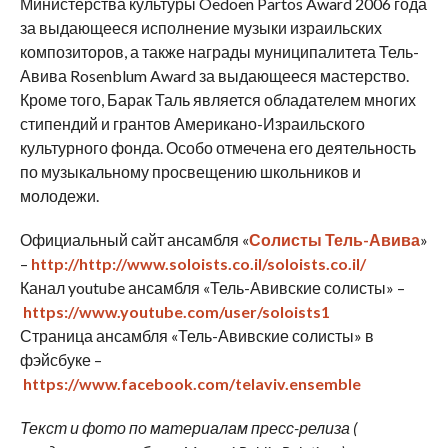
Министерства культуры Oedoen Partos Award 2006 года
за выдающееся исполнение музыки израильских
композиторов, а также награды муниципалитета Тель-
Авива Rosenblum Award за выдающееся мастерство.
Кроме того, Барак Таль является обладателем многих
стипендий и грантов Американо-Израильского
культурного фонда. Особо отмечена его деятельность
по музыкальному просвещению школьников и
молодежи.
Официальный сайт ансамбля «
Солисты Тель-Авива
»
–
http://
http://www.soloists.co.il/
soloists.co.il/
Канал youtube ансамбля «Тель-Авивские солисты» –
https://
www.
youtube.com/user/soloists1
Страница ансамбля «Тель-Авивские солисты» в
фэйсбуке –
https://
www.
facebook.com/telaviv.ensemble
Текст и фото по материалам пресс-релиза (