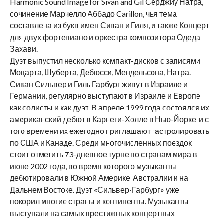
Harmonic Sound Image for Sivan and Gil Серджиу Натра,
сочинение Марчелло Аббадо Carillon, чья тема
составлена из букв имен Сиван и Гиля, и также Концерт
для двух фортепиано и оркестра композитора Одеда
Захави.
Дуэт выпустил несколько компакт-дисков с записями
Моцарта, Шуберта, Дебюсси, Мендельсона, Натра.
Сиван Сильвер и Гиль Гарбург живут в Израиле и
Германии, регулярно выступают в Израиле и Европе
как солисты и как дуэт. В апреле 1999 года состоялся их
американский дебют в Карнеги-Холле в Нью-Йорке, и с
того времени их ежегодно приглашают гастролировать
по США и Канаде. Среди многочисленных поездок
стоит отметить 73-дневное турне по странам мира в
июне 2002 года, во время которого музыканты
дебютировали в Южной Америке, Австралии и на
Дальнем Востоке. Дуэт «Сильвер-Гарбург» уже
покорил многие страны и континенты. Музыканты
выступали на самых престижных концертных