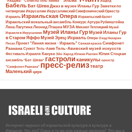
"Эльма"
"Акадма"
"Солисты Тель-Авива"
Ашдод
Бабель
Бат-Шева
Джаз в музее Иланы Гур
Заметки по
четвергам
Иерусалим
Иерусалимский Симфонический Оркестр
Израильская Опера
Израиль
Израильский балет
Израильский вокальный ансамбль
Конкурс Артура Рубинштейна
Лена Лагутина
Леонид Пташка
МУЗА
Михаил Теплицкий
Музей
Музей Иланы Гур
Музей Иланы Гур
Израиля в Иерусалиме
в Старом Яффо
Музей Эрец-Исраэль
Опера
Охад Нахарин
Симфонет
Проект "Линия жизни - Израиль"
Песах
Свежая краска
Раанана
Тель-Авивский музей искусств
Суккот
Тель-Авив
Ханука
Юлия Стоцкая
Фестиваль Израиля
Эйн-Харод
Юлиан Рахлин
гастроли
каникулы
ансамбль "Бат-Шева"
оркестр
пресс-релиз
театр
"Симфонет Раанана"
Маленький
цирк
Интернет-журнал об израильской культуре и культуре в
Израиле. Что это? Одно и то же или разные явления? Это мы и