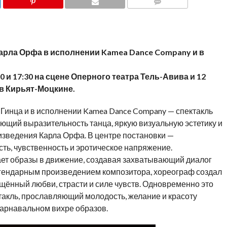
COMMENTS
 Карла Орфа в исполнении Kamea Dance Company и в
0 и 17:30 на сцене Оперного театра Тель-Авива и 12
 в Кирьят-Моцкине.
а Гинца и в исполнении Kamea Dance Company — спектакль
ющий выразительность танца, яркую визуальную эстетику и
зведения Карла Орфа. В центре постановки —
сть, чувственность и эротическое напряжение.
ет образы в движение, создавая захватывающий диалог
егендарным произведением композитора, хореограф создал
щённый любви, страсти и силе чувств. Одновременно это
такль, прославляющий молодость, желание и красоту
карнавальном вихре образов.