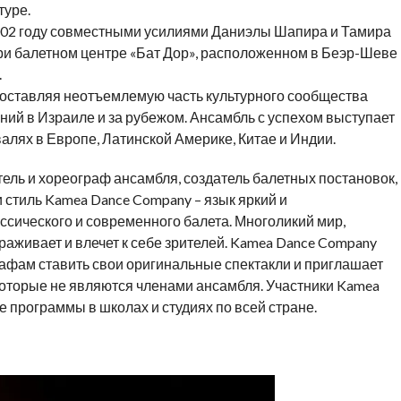
туре.
002 году совместными усилиями Даниэлы Шапира и Тамира
при балетном центре «Бат Дор», расположенном в Беэр-Шеве
.
составляя неотъемлемую часть культурного сообщества
ений в Израиле и за рубежом. Ансамбль с успехом выступает
алях в Европе, Латинской Америке, Китае и Индии.
ль и хореограф ансамбля, создатель балетных постановок,
 стиль Kamea Dance Company – язык яркий и
сического и современного балета. Многоликий мир,
раживает и влечет к себе зрителей. Kamea Dance Company
афам ставить свои оригинальные спектакли и приглашает
которые не являются членами ансамбля. Участники Kamea
 программы в школах и студиях по всей стране.