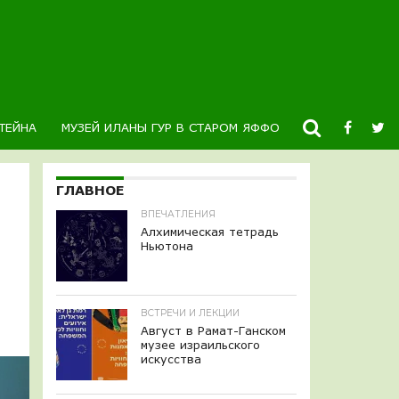
ТЕЙНА
МУЗЕЙ ИЛАНЫ ГУР В СТАРОМ ЯФФО
НОВОСТИ
К
ГЛАВНОЕ
ВПЕЧАТЛЕНИЯ
Алхимическая тетрадь
Ньютона
ВСТРЕЧИ И ЛЕКЦИИ
Август в Рамат-Ганском
музее израильского
искусства