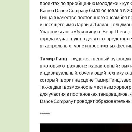
проектах по приобщению молодежи к куль
Kamea Dance Company была основана в 2
Гинца в качестве постоянного ансамбля 
и носящего имя Ларри и Лилиан Гольдман
Участники ансамбля живут в Беэр-Шеве, 
города и участвуют в десятках представл
в гастрольных турне и престижных фестив
Тамир Гинц
— художественный руководите
в которых отражаются характерный язык и
индивидуальный, сочетающий технику клас
который творит на сцене Тамир Гинц, заво
также дает возможность местным хореогр
для участия в постановках танцовщиков, 
Dance Company проводят образовательные
*****