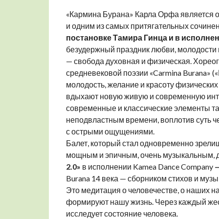
«Кармина Бурана» Карла Орфа является 
и одним из самых притягательных сочинен
постановке Тамира Гинца и в исполне
безудержный праздник любви, молодости 
— свобода духовная и физическая. Хорео
средневековой поэзии «Carmina Burana» 
молодость, желание и красоту физических
вдыхают новую живую и современную инте
современные и классические элементы та
неподвластным времени, воплотив суть ч
с острыми ощущениями.
Балет, который стал одновременно зрел
мощным и эпичным, очень музыкальным, 
2.0»
в исполнении Kamea Dance Company
Burana 14 века — сборником стихов и музы
Это медитация о человечестве, о наших н
формируют нашу жизнь. Через каждый жес
исследует состояние человека.