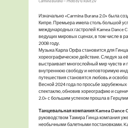
Carmina Burana — Photo by © Ravit Ziv
Изначально «Carmina Burana 2.0» была со
Кипре. Премьера имела столь большой усп
международных гастролей Kamea Dance C
ведущих мировых сценах, в том числе в р
2008 году.
Музыка Карла Орфа становится для Гинца
хореографическое действие. Следуя за е
выстраивает многослойный мир чувств и п
внутреннюю свободу и неповторимую инд
путешествия становятся любовь и освобо
Весной 2024 года по просьбе зарубежных
спектаклю, обновив хореографию и сцени
2.0» с большим успехом прошла в Герцлии
Танцевальная компания Kamea Dance 
руководством Тамира Гинца компания уже 
необычными балетными постановками. Ka