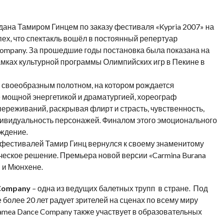
здана Тамиром Гинцем по заказу фестиваля «Kypria 2007» на
ех, что спектакль вошёл в постоянный репертуар
ompany. За прошедшие годы постановка была показана на
амках культурной программы Олимпийских игр в Пекине в
 своеобразным полотном, на котором рождается
ё мощной энергетикой и драматургией, хореограф
ереживаний, раскрывая флирт и страсть, чувственность,
ивидуальность персонажей. Финалом этого эмоционального
ждение.
 фестивалей Тамир Гинц вернулся к своему знаменитому
ческое решение. Премьера новой версии «Carmina Burana
 и Мюнхене.
Company
– одна из ведущих балетных трупп в стране. Под
более 20 лет радует зрителей на сценах по всему миру
mea Dance Company также участвует в образовательных