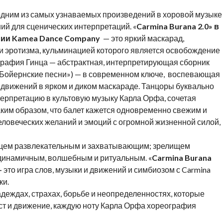
одним из самых узнаваемых произведений в хоровой музыке
ий для сценических интерпретаций. «
Carmina Burana 2.0» в
нии Kamea Dance Company
— это яркий маскарад,
и эротизма, кульминацией которого является освобождение
графия Гинца — абстрактная, интерпретирующая сборник
(«Бойернские песни») — в современном ключе, воспевающая
 движений в ярком и диком маскараде. Танцоры буквально
рпретацию в культовую музыку Карла Орфа, сочетая
ким образом, что балет кажется одновременно свежим и
еловеческих желаний и эмоций с огромной жизненной силой,
ищем развлекательным и захватывающим; зрелищем
динамичным, волшебным и ритуальным. «
Carmina Burana
—
это игра слов, музыки и движений и симбиозом с Carmina
ки.
адеждах, страхах, борьбе и неопределенностях, которые
т и движение, каждую ноту Карла Орфа хореография