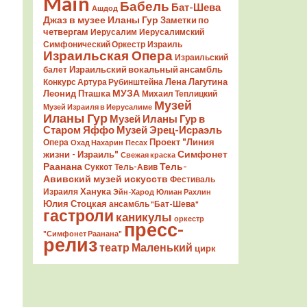
Main
Бабель
Бат-Шева
Ашдод
Джаз в музее Иланы Гур
Заметки по
четвергам
Иерусалим
Иерусалимский
Симфонический Оркестр
Израиль
Израильская Опера
Израильский
Израильский вокальный ансамбль
балет
Лена Лагутина
Конкурс Артура Рубинштейна
Леонид Пташка
МУЗА
Михаил Теплицкий
Музей
Музей Израиля в Иерусалиме
Иланы Гур
Музей Иланы Гур в
Старом Яффо
Музей Эрец-Исраэль
Проект "Линия
Опера
Охад Нахарин
Песах
Симфонет
жизни - Израиль"
Свежая краска
Раанана
Тель-
Суккот
Тель-Авив
Авивский музей искусств
Фестиваль
Ханука
Израиля
Эйн-Харод
Юлиан Рахлин
Юлия Стоцкая
ансамбль "Бат-Шева"
гастроли
каникулы
оркестр
пресс-
"Симфонет Раанана"
релиз
театр Маленький
цирк