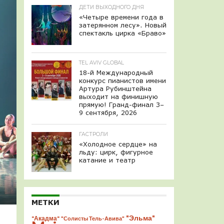
ДЕТИ ВЫХОДНОГО ДНЯ
«Четыре времени года в
затерянном лесу». Новый
спектакль цирка «Браво»
TEL AVIV GLOBAL
18-й Международный
конкурс пианистов имени
Артура Рубинштейна
выходит на финишную
прямую! Гранд-финал 3–
9 сентября, 2026
ГАСТРОЛИ
«Холодное сердце» на
льду: цирк, фигурное
катание и театр
МЕТКИ
"Эльма"
"Акадма"
"Солисты Тель-Авива"