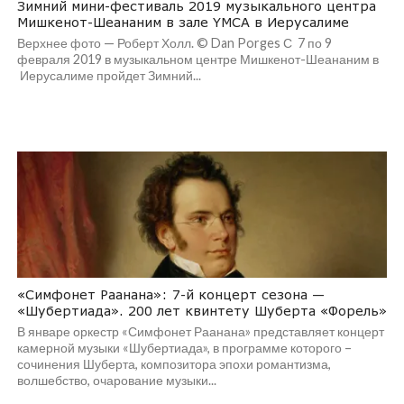
Зимний мини-фестиваль 2019 музыкального центра
Мишкенот-Шеананим в зале YMCA в Иерусалиме
Верхнее фото — Роберт Холл. © Dan Porges С 7 по 9
февраля 2019 в музыкальном центре Мишкенот-Шеананим в
Иерусалиме пройдет Зимний...
«Симфонет Раанана»: 7-й концерт сезона —
«Шубертиада». 200 лет квинтету Шуберта «Форель»
В январе оркестр «Симфонет Раанана» представляет концерт
камерной музыки «Шубертиада», в программе которого –
сочинения Шуберта, композитора эпохи романтизма,
волшебство, очарование музыки...