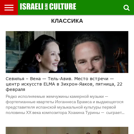
КЛАССИКА
ВЫСТАВКИ
МУЗЕИ
СТРАНА
ТЕАТР
КНИГИ.
МУЗЫКА
РЕЛИГИЯ/
ДВИЖЕНИЕ
ДЕТИ
МАРШРУТЫ
ВИДЕО-
ВПЕЧАТЛЕНИЯ
ВСТРЕЧИ
ИНТЕРВЬЮ
КИНО
TEL
ФЕСТИВАЛЕЙ
ТЕКСТЫ
ИСТОРИЯ
ВЫХОДНОГО
ПРОГУЛЬЩИКА
РЕЧИ
И
AVIV
ДНЯ
ЛЕКЦИИ
GLOBAL
Севилья – Вена — Тель-Авив. Место встречи —
центр искусств ELMA в Зихрон-Яаков, пятница, 22
февраля
Редко исполняемые жемчужины камерной музыки —
фортепианные квартеты Иоганнеса Брамса и выдающегося
представителя испанской музыкальной культуры первой
половины ХХ века композитора Хоакина Турины — сыграет...