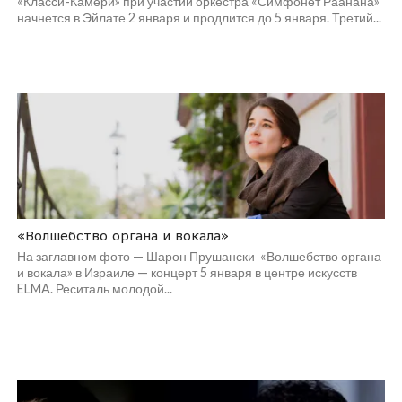
«Класси-Камери» при участии оркестра «Симфонет Раанана»
начнется в Эйлате 2 января и продлится до 5 января. Третий...
«Волшебство органа и вокала»
На заглавном фото — Шарон Прушански «Волшебство органа
и вокала» в Израиле — концерт 5 января в центре искусств
ELMA. Реситаль молодой...