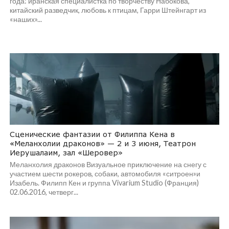
года: иранская специалистка по творчеству Набокова,
китайский разведчик, любовь к птицам, Гарри Штейнгарт из
«наших»...
Сценические фантазии от Филиппа Кена в
«Меланхолии драконов» — 2 и 3 июня, Театрон
Иерушалаим, зал «Шеровер»
Меланхолия драконов Визуальное приключение на снегу с
участием шести рокеров, собаки, автомобиля «ситроен»и
Изабель. Филипп Кен и группа Vivarium Studio (Франция)
02.06.2016, четверг...