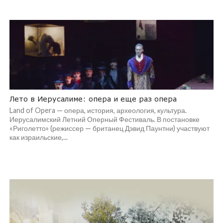
Лето в Иерусалиме: опера и еще раз опера
Land of Opera — опера, история, археология, культура.
Иерусалимский Летний Оперный Фестиваль. В постановке
«Риголетто» (режиссер — британец Дэвид Паунтни) участвуют
как израильские,...