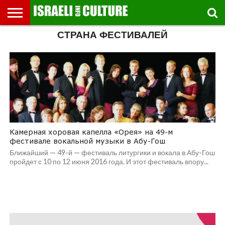
СТРАНА ФЕСТИВАЛЕЙ
ВЫСТАВКИ
МУЗЕИ
СТРАНА
ТЕАТР
КНИГИ.
МУЗЫКА
РЕЛИГИЯ/
ДВИЖЕНИЕ
ДЕТИ
МАРШРУТЫ
ВИДЕО-
ВПЕЧАТЛЕНИЯ
ВСТРЕЧИ
ИНТЕРВЬЮ
КИНО
TEL
ФЕСТИВАЛЕЙ
ТЕКСТЫ
ИСТОРИЯ
ВЫХОДНОГО
ПРОГУЛЬЩИКА
РЕЧИ
И
AVIV
ДНЯ
ЛЕКЦИИ
GLOBAL
Камерная хоровая капелла «Орея» на 49-м
фестивале вокальной музыки в Абу-Гош
Ближайший — 49-й — фестиваль литургики и вокала в Абу-Гош
пройдет с 10 по 12 июня 2016 года. И этот фестиваль впору...