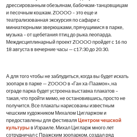
дрессированным обезьянам, бабочкам-танцовщицам
и песочным кошкам. ZOOOO – это еще и
театрализованная экскурсия по сафари с
миниатюрными зверюшками, прячущимися в парке,
музыка – от щебетания птиц до рыка леопарда.
Междисциплинарный проект ZOOOO пройдет с 16 по
18 августа в вечерние часы — с17:30 до 20:30.
А для того чтобы не заблудиться, когда вы будет искать
зоопарк в парке — ZOOOO в «Ган ха-Паамон», на
ограде парка будет устроена выставка плакатов –
такая, что пройти мимо, не остановившись, просто не
получится. Все плакаты нарисованы известным
чешским художником Михалом Цигларжом и
предоставлены для фестиваля
Центром чешской
культуры
в Израиле. Михал Цигларж много лет
сотрудничал с Пражским зоопарком, создал ряд