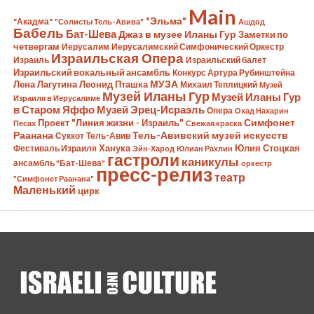
Main
"Эльма"
"Акадма"
"Солисты Тель-Авива"
Ашдод
Бабель
Бат-Шева
Джаз в музее Иланы Гур
Заметки по
четвергам
Иерусалим
Иерусалимский Симфонический Оркестр
Израильская Опера
Израиль
Израильский балет
Израильский вокальный ансамбль
Конкурс Артура Рубинштейна
Лена Лагутина
Леонид Пташка
МУЗА
Михаил Теплицкий
Музей
Музей Иланы Гур
Музей Иланы Гур
Израиля в Иерусалиме
в Старом Яффо
Музей Эрец-Исраэль
Опера
Охад Нахарин
Симфонет
Проект "Линия жизни - Израиль"
Песах
Свежая краска
Раанана
Тель-Авивский музей искусств
Суккот
Тель-Авив
Ханука
Юлия Стоцкая
Фестиваль Израиля
Эйн-Харод
Юлиан Рахлин
гастроли
каникулы
ансамбль "Бат-Шева"
оркестр
пресс-релиз
театр
"Симфонет Раанана"
Маленький
цирк