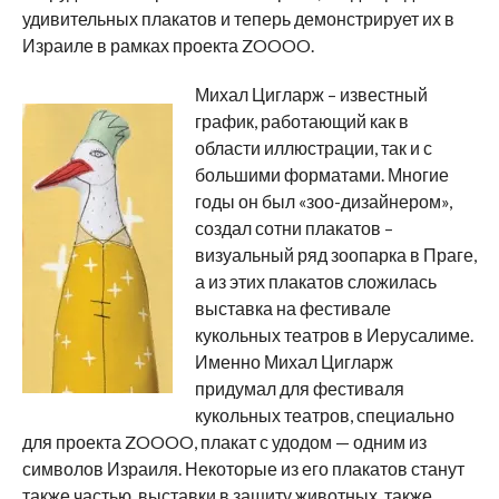
удивительных плакатов и теперь демонстрирует их в
Израиле в рамках проекта ZOOOO.
Михал Цигларж – известный
график, работающий как в
области иллюстрации, так и с
большими форматами. Многие
годы он был «зоо-дизайнером»,
создал сотни плакатов –
визуальный ряд зоопарка в Праге,
а из этих плакатов сложилась
выставка на фестивале
кукольных театров в Иерусалиме.
Именно Михал Цигларж
придумал для фестиваля
кукольных театров, специально
для проекта ZOOOO, плакат с удодом — одним из
символов Израиля. Некоторые из его плакатов станут
также частью выставки в защиту животных, также