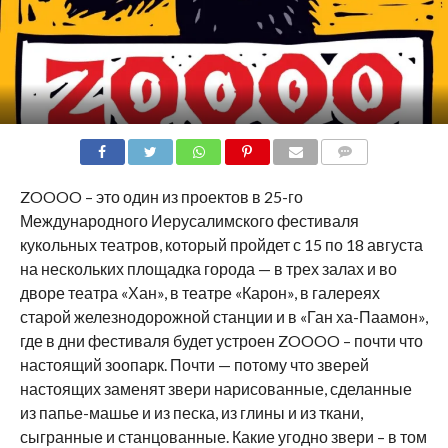
COMMENTS
ZOOOO – это один из проектов в 25-го
Международного Иерусалимского фестиваля
кукольных театров, который пройдет с 15 по 18 августа
на нескольких площадка города — в трех залах и во
дворе театра «Хан», в театре «Карон», в галереях
старой железнодорожной станции и в «Ган ха-Паамон»,
где в дни фестиваля будет устроен ZOOOO – почти что
настоящий зоопарк. Почти — потому что зверей
настоящих заменят звери нарисованные, сделанные
из папье-машье и из песка, из глины и из ткани,
сыгранные и станцованные. Какие угодно звери – в том