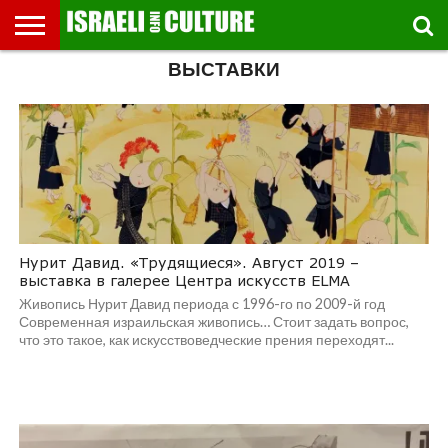
ВЫСТАВКИ
ВЫСТАВКИ
МУЗЕИ
СТРАНА
ТЕАТР
КНИГИ.
МУЗЫКА
РЕЛИГИЯ/
ДВИЖЕНИЕ
ДЕТИ
МАРШРУТЫ
ВИДЕО-
ВПЕЧАТЛЕНИЯ
ВСТРЕЧИ
ИНТЕРВЬЮ
КИНО
TEL
ФЕСТИВАЛЕЙ
ТЕКСТЫ
ИСТОРИЯ
ВЫХОДНОГО
ПРОГУЛЬЩИКА
РЕЧИ
И
AVIV
ДНЯ
ЛЕКЦИИ
GLOBAL
Нурит Давид. «Трудящиеся». Август 2019 –
выставка в галерее Центра искусств ELMA
Живопись Нурит Давид периода с 1996-го по 2009-й год
Современная израильская живопись… Стоит задать вопрос,
что это такое, как искусствоведческие прения переходят...