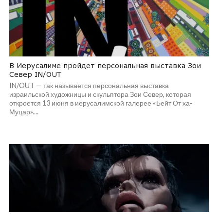
В Иерусалиме пройдет персональная выставка Зои
Север IN/OUT
IN/OUT — так называется персональная выставка
израильской художницы и скульптора Зои Север, которая
откроется 13 июня в иерусалимской галерее «Бейт От ха-
Муцар»....