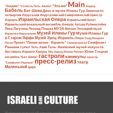
Main
"Эльма"
"Акадма"
"Солисты Тель-Авива"
Ашдод
Бабель
Бат-Шева
Джаз в музее Иланы Гур
Заметки по
четвергам
Иерусалим
Иерусалимский Симфонический Оркестр
Израильская Опера
Израиль
Израильский балет
Израильский вокальный ансамбль
Конкурс Артура Рубинштейна
Лена Лагутина
Леонид Пташка
МУЗА
Михаил Теплицкий
Музей
Музей Иланы Гур
Музей Иланы Гур
Израиля в Иерусалиме
в Старом Яффо
Музей Эрец-Исраэль
Опера
Охад Нахарин
Симфонет
Проект "Линия жизни - Израиль"
Песах
Свежая краска
Раанана
Тель-Авивский музей искусств
Суккот
Тель-Авив
Ханука
Юлия Стоцкая
Фестиваль Израиля
Эйн-Харод
Юлиан Рахлин
гастроли
каникулы
ансамбль "Бат-Шева"
оркестр
пресс-релиз
театр
"Симфонет Раанана"
Маленький
цирк
Интернет-журнал об израильской культуре и культуре в