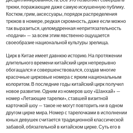
трюки, поражающие даже самую искушенную публику.
Костюм, грим, аксессуары, порядок распределения
трюков в номере, редкая скромность, даже если можно
так выразиться, целомудренная непритязательность
«подачи» — за всем этим явственно ощущается
своеобразие национальной культуры зрелища.
Цирк в Китае имеет давнюю историю. На протяжении
длительного времени китайский цирк непрерывно
обогащался и совершенствовался, создав многие
красочные цирковые номера с ярким национальным
колоритом. В последние годы китайский цирк получил
новое развитие. Одним из номеров шоу «Шанхай» —
номер «Летающие тарелки», ставшей визитной
карточкой шоу — такое не могут повторить ни в одном
другом цирке мира. Номер с тарелочками в исполнении
юных девушек считается традиционной классической
забавой, обязательной в китайском цирке. Суть его в