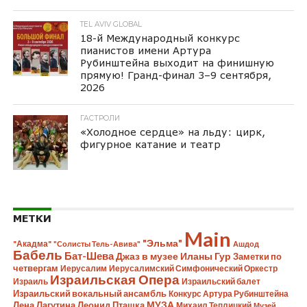
TEL AVIV GLOBAL
18-й Международный конкурс
пианистов имени Артура
Рубинштейна выходит на финишную
прямую! Гранд-финал 3–9 сентября,
2026
ГАСТРОЛИ
«Холодное сердце» на льду: цирк,
фигурное катание и театр
МЕТКИ
Main
"Эльма"
"Акадма"
"Солисты Тель-Авива"
Ашдод
Бабель
Бат-Шева
Джаз в музее Иланы Гур
Заметки по
четвергам
Иерусалим
Иерусалимский Симфонический Оркестр
Израильская Опера
Израиль
Израильский балет
Израильский вокальный ансамбль
Конкурс Артура Рубинштейна
Лена Лагутина
Леонид Пташка
МУЗА
Михаил Теплицкий
Музей