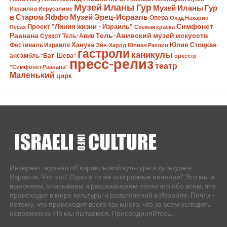
Музей Иланы Гур
Музей Иланы Гур
Израиля в Иерусалиме
в Старом Яффо
Музей Эрец-Исраэль
Опера
Охад Нахарин
Симфонет
Проект "Линия жизни - Израиль"
Песах
Свежая краска
Раанана
Тель-Авивский музей искусств
Суккот
Тель-Авив
Ханука
Юлия Стоцкая
Фестиваль Израиля
Эйн-Харод
Юлиан Рахлин
гастроли
каникулы
ансамбль "Бат-Шева"
оркестр
пресс-релиз
театр
"Симфонет Раанана"
Маленький
цирк
Интернет-журнал об израильской культуре и культуре в
Израиле. Что это? Одно и то же или разные явления? Это мы и
выясняем, описываем и рассказываем почти что обо всем, что
происходит в мире культуры и развлечений в Израиле. Почти -
потому, что происходит всего так много, что за всем уследить
невозможно. Но мы пытаемся. Присоединяйтесь.