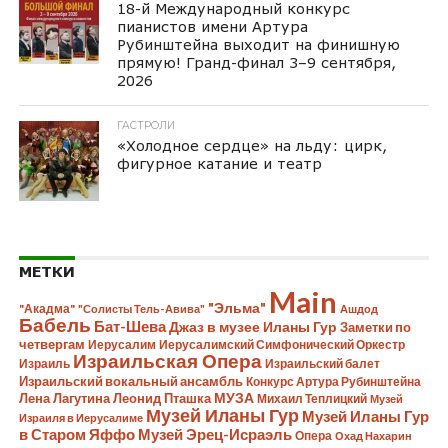
18-й Международный конкурс
пианистов имени Артура
Рубинштейна выходит на финишную
прямую! Гранд-финал 3–9 сентября,
2026
ГАСТРОЛИ
«Холодное сердце» на льду: цирк,
фигурное катание и театр
МЕТКИ
Main
"Эльма"
"Акадма"
"Солисты Тель-Авива"
Ашдод
Бабель
Бат-Шева
Джаз в музее Иланы Гур
Заметки по
четвергам
Иерусалим
Иерусалимский Симфонический Оркестр
Израильская Опера
Израиль
Израильский балет
Израильский вокальный ансамбль
Конкурс Артура Рубинштейна
Лена Лагутина
Леонид Пташка
МУЗА
Михаил Теплицкий
Музей
Музей Иланы Гур
Музей Иланы Гур
Израиля в Иерусалиме
в Старом Яффо
Музей Эрец-Исраэль
Опера
Охад Нахарин