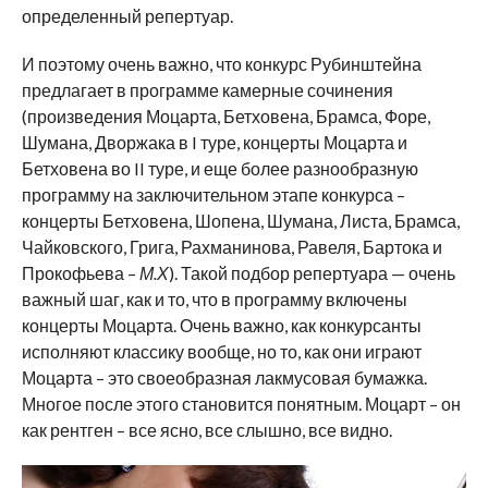
определенный репертуар.
И поэтому очень важно, что конкурс Рубинштейна
предлагает в программе камерные сочинения
(произведения Моцарта, Бетховена, Брамса, Форе,
Шумана, Дворжака в I туре, концерты Моцарта и
Бетховена во II туре, и еще более разнообразную
программу на заключительном этапе конкурса –
концерты Бетховена, Шопена, Шумана, Листа, Брамса,
Чайковского, Грига, Рахманинова, Равеля, Бартока и
Прокофьева –
М.Х
). Такой подбор репертуара — очень
важный шаг, как и то, что в программу включены
концерты Моцарта. Очень важно, как конкурсанты
исполняют классику вообще, но то, как они играют
Моцарта – это своеобразная лакмусовая бумажка.
Многое после этого становится понятным. Моцарт – он
как рентген – все ясно, все слышно, все видно.