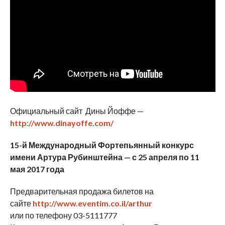
Официальный сайт Дины Йоффе —
http://www.dinayoffe.com/
15-й Международный Фортепьянный конкурс
имени Артура Рубинштейна — с 25 апреля по 11
мая 2017 года
Предварительная продажа билетов на
сайте
http
://
www
.
eventim
.
co
.
il
/
arthur
или по телефону 03-5111777