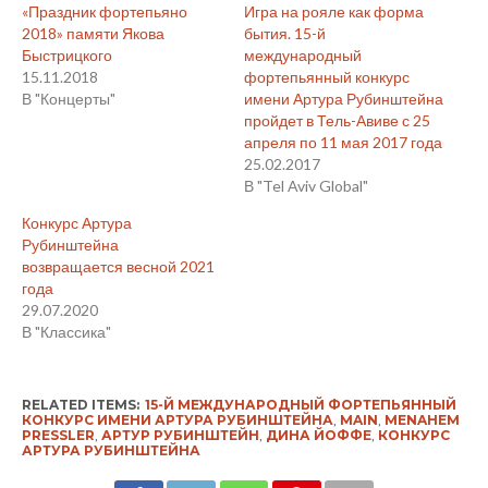
«Праздник фортепьяно
Игра на рояле как форма
2018» памяти Якова
бытия. 15-й
Быстрицкого
международный
15.11.2018
фортепьянный конкурс
В "Концерты"
имени Артура Рубинштейна
пройдет в Тель-Авиве с 25
апреля по 11 мая 2017 года
25.02.2017
В "Tel Aviv Global"
Конкурс Артура
Рубинштейна
возвращается весной 2021
года
29.07.2020
В "Классика"
RELATED ITEMS:
15-Й МЕЖДУНАРОДНЫЙ ФОРТЕПЬЯННЫЙ
КОНКУРС ИМЕНИ АРТУРА РУБИНШТЕЙНА
,
MAIN
,
MENAHEM
PRESSLER
,
АРТУР РУБИНШТЕЙН
,
ДИНА ЙОФФЕ
,
КОНКУРС
АРТУРА РУБИНШТЕЙНА