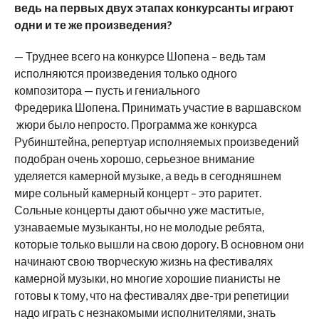
ведь на первых двух этапах конкурсанты играют
одни и те же произведения?
— Труднее всего на конкурсе Шопена – ведь там
исполняются произведения только одного
композитора — пусть и гениального
Фредерика Шопена. Принимать участие в варшавском
жюри было непросто. Программа же конкурса
Рубинштейна, репертуар исполняемых произведений
подобран очень хорошо, серьезное внимание
уделяется камерной музыке, а ведь в сегодняшнем
мире сольный камерный концерт – это раритет.
Сольные концерты дают обычно уже маститые,
узнаваемые музыканты, но не молодые ребята,
которые только вышли на свою дорогу. В основном они
начинают свою творческую жизнь на фестивалях
камерной музыки, но многие хорошие пианисты не
готовы к тому, что на фестивалях две-три репетиции
надо играть с незнакомыми исполнителями, знать