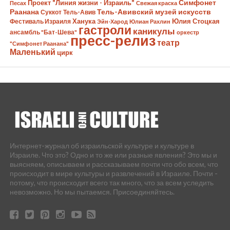
Симфонет
Проект "Линия жизни - Израиль"
Песах
Свежая краска
Раанана
Тель-Авивский музей искусств
Суккот
Тель-Авив
Ханука
Юлия Стоцкая
Фестиваль Израиля
Эйн-Харод
Юлиан Рахлин
гастроли
каникулы
ансамбль "Бат-Шева"
оркестр
пресс-релиз
театр
"Симфонет Раанана"
Маленький
цирк
Интернет-журнал об израильской культуре и культуре в
Израиле. Что это? Одно и то же или разные явления? Это мы и
выясняем, описываем и рассказываем почти что обо всем, что
происходит в мире культуры и развлечений в Израиле. Почти -
потому, что происходит всего так много, что за всем уследить
невозможно. Но мы пытаемся. Присоединяйтесь.