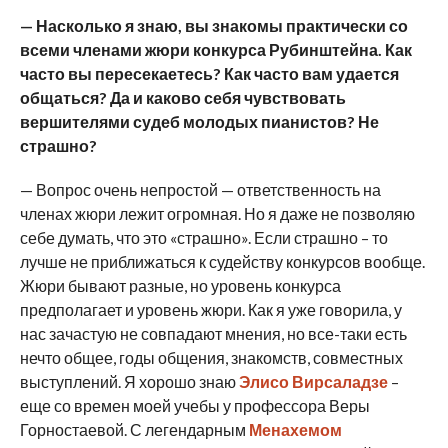
— Насколько я знаю, вы знакомы практически со
всеми членами жюри конкурса Рубинштейна. Как
часто вы пересекаетесь? Как часто вам удается
общаться? Да и каково себя чувствовать
вершителями судеб молодых пианистов? Не
страшно?
— Вопрос очень непростой — ответственность на
членах жюри лежит огромная. Но я даже не позволяю
себе думать, что это «страшно». Если страшно – то
лучше не приближаться к судейству конкурсов вообще.
Жюри бывают разные, но уровень конкурса
предполагает и уровень жюри. Как я уже говорила, у
нас зачастую не совпадают мнения, но все-таки есть
нечто общее, годы общения, знакомств, совместных
выступлений. Я хорошо знаю
Элисо Вирсаладзе
–
еще со времен моей учебы у профессора Веры
Горностаевой. С легендарным
Менахемом