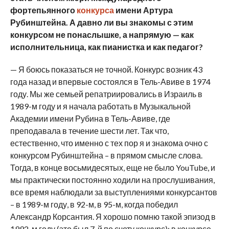
фортепьянного
конкурса
имени Артура
Рубинштейна. А давно ли вы знакомы с этим
конкурсом не понаслышке, а напрямую — как
исполнительница, как пианистка и как педагог?
— Я боюсь показаться не точной. Конкурс возник 43
года назад и впервые состоялся в Тель-Авиве в 1974
году. Мы же семьей репатриировались в Израиль в
1989-м году и я начала работать в Музыкальной
Академии имени Рубина в Тель-Авиве, где
преподавала в течение шести лет. Так что,
естественно, что именно с тех пор я и знакома очно с
конкурсом Рубинштейна – в прямом смысле слова.
Тогда, в конце восьмидесятых, еще не было YouTube, и
мы практически постоянно ходили на прослушивания,
все время наблюдали за выступлениями конкурсантов
– в 1989-м году, в 92-м, в 95-м, когда победил
Александр Корсантия. Я хорошо помню такой эпизод в
1992-м году (это был 7-й по счету конкурс): в конкурсе