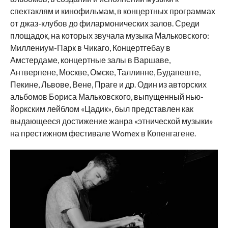
спектаклям и кинофильмам, в концертных программах
от джаз-клубов до филармонических залов. Среди
площадок, на которых звучала музыка Мальковского:
Миллениум-Парк в Чикаго, Концертгебау в
Амстердаме, концертные залы в Варшаве,
Антверпене, Москве, Омске, Таллинне, Будапеште,
Пекине, Львове, Вене, Праге и др. Один из авторских
альбомов Бориса Мальковского, выпущенный нью-
йоркским лейблом «Цадик», был представлен как
выдающееся достижение жанра «этнической музыки»
на престижном фестивале Womex в Копенгагене.