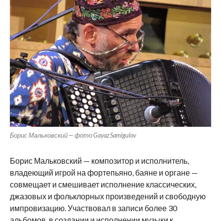
Борис Мальковский — фото Gayaz Samigulov
Борис Мальковский — композитор и исполнитель,
владеющий игрой на фортепьяно, баяне и органе —
совмещает и смешивает исполнение классических,
джазовых и фольклорных произведений и свободную
импровизацию. Участвовал в записи более 30
альбомов, в создании и исполнении музыки к