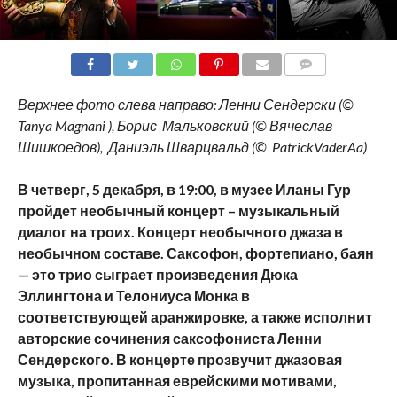
COMMENTS
Верхнее фото слева направо: Ленни Сендерски (©
Tanya Magnani ), Борис Мальковский (© Вячеслав
Шишкоедов), Даниэль Шварцвальд (© PatrickVaderAa)
В четверг, 5 декабря, в 19:00, в музее Иланы Гур
пройдет необычный концерт – музыкальный
диалог на троих. Концерт необычного джаза в
необычном составе. Саксофон, фортепиано, баян
— это трио сыграет произведения Дюка
Эллингтона и Телониуса Монка в
соответствующей аранжировке, а также исполнит
авторские сочинения саксофониста Ленни
Сендерского. В концерте прозвучит джазовая
музыка, пропитанная еврейскими мотивами,