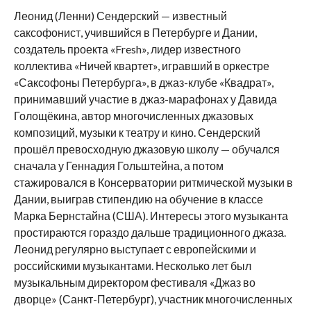
Леонид (Ленни) Сендерский — известный
саксофонист, учившийся в Петербурге и Дании,
создатель проекта «Fresh», лидер известного
коллектива «Ничей квартет», игравший в оркестре
«Саксофоны Петербурга», в джаз-клубе «Квадрат»,
принимавший участие в джаз-марафонах у Давида
Голощёкина, автор многочисленных джазовых
композиций, музыки к театру и кино. Сендерский
прошёл превосходную джазовую школу — обучался
сначала у Геннадия Гольштейна, а потом
стажировался в Консерватории ритмической музыки в
Дании, выиграв стипендию на обучение в классе
Марка Бернстайна (США). Интересы этого музыканта
простираются гораздо дальше традиционного джаза.
Леонид регулярно выступает с европейскими и
российскими музыкантами. Несколько лет был
музыкальным директором фестиваля «Джаз во
дворце» (Санкт-Петербург), участник многочисленных