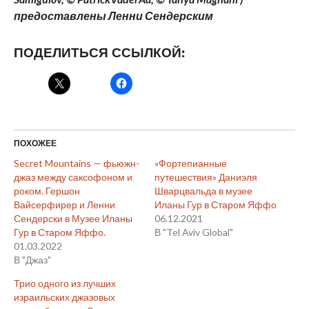
предоставлены Ленни Сендерским
ПОДЕЛИТЬСЯ ССЫЛКОЙ:
ПОХОЖЕЕ
Secret Mountains — фьюжн-
«Фортепианные
джаз между саксофоном и
путешествия» Даниэля
роком. Гершон
Шварцвальда в музее
Вайсерфирер и Ленни
Иланы Гур в Старом Яффо
Сендерски в Музее Иланы
06.12.2021
Гур в Старом Яффо.
В "Tel Aviv Global"
01.03.2022
В "Джаз"
Трио одного из лучших
израильских джазовых