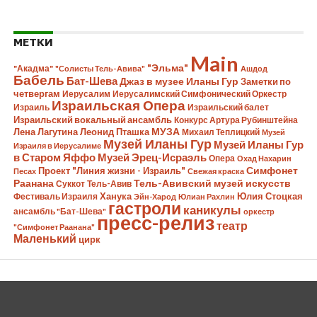
МЕТКИ
Main
"Эльма"
"Акадма"
"Солисты Тель-Авива"
Ашдод
Бабель
Бат-Шева
Джаз в музее Иланы Гур
Заметки по
четвергам
Иерусалим
Иерусалимский Симфонический Оркестр
Израильская Опера
Израиль
Израильский балет
Израильский вокальный ансамбль
Конкурс Артура Рубинштейна
Лена Лагутина
Леонид Пташка
МУЗА
Михаил Теплицкий
Музей
Музей Иланы Гур
Музей Иланы Гур
Израиля в Иерусалиме
в Старом Яффо
Музей Эрец-Исраэль
Опера
Охад Нахарин
Симфонет
Проект "Линия жизни - Израиль"
Песах
Свежая краска
Раанана
Тель-Авивский музей искусств
Суккот
Тель-Авив
Ханука
Юлия Стоцкая
Фестиваль Израиля
Эйн-Харод
Юлиан Рахлин
гастроли
каникулы
ансамбль "Бат-Шева"
оркестр
пресс-релиз
театр
"Симфонет Раанана"
Маленький
цирк