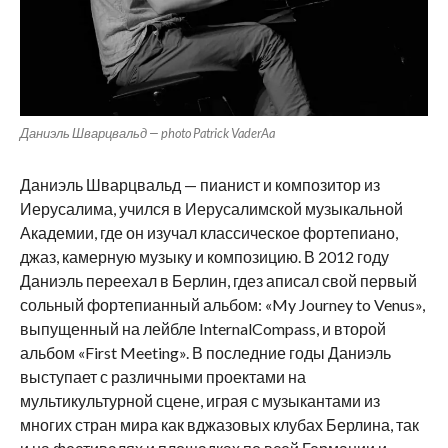
Даниэль Шварцвальд — photo Patrick VaderAa
Даниэль Шварцвальд — пианист и композитор из
Иерусалима, учился в Иерусалимской музыкальной
Академии, где он изучал классическое фортепиано,
джаз, камерную музыку и композицию. В 2012 году
Даниэль переехал в Берлин, гдез аписал свой первый
сольный фортепианный альбом: «My Journey to Venus»,
выпущенный на лейбле InternalCompass, и второй
альбом «First Meeting». В последние годы Даниэль
выступает с различными проектами на
мультикультурной сцене, играя с музыкантами из
многих стран мира как вджазовых клубах Берлина, так