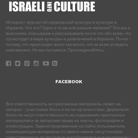
Интернет-журнал об израильской культуре и культуре в
Израиле. Что это? Одно и то же или разные явления? Это мы и
выясняем, описываем и рассказываем почти что обо всем, что
происходит в мире культуры и развлечений в Израиле. Почти -
потому, что происходит всего так много, что за всем уследить
невозможно. Но мы пытаемся. Присоединяйтесь.
FACEBOOK
Вся ответственность за присланные материалы лежит на
авторах – участниках блога и на пи-ар агентствах. Держатели
блога не несут ответственность за содержание присланных
материалов и за авторские права на тексты, фотографии и
иллюстрации. Зарегистрированные на сайте пользователи,
размещающие материалы от своего имени, несут полную
ответственность за текстовые и изобразительные материалы –