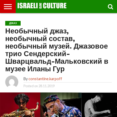
ВЫСТАВКИ
МУЗЕИ
СТРАНА
ТЕАТР
КНИГИ.
МУЗЫКА
РЕЛИГИЯ/
ДВИЖЕНИЕ
ДЕТИ
МАРШРУТЫ
ВИДЕО-
ВПЕЧАТЛЕНИЯ
ВСТРЕЧИ
ИНТЕРВЬЮ
КИНО
TEL
ДЖАЗ
ФЕСТИВАЛЕЙ
ТЕКСТЫ
ИСТОРИЯ
ВЫХОДНОГО
ПРОГУЛЬЩИКА
РЕЧИ
И
AVIV
Необычный джаз,
ДНЯ
ЛЕКЦИИ
GLOBAL
необычный состав,
необычный музей. Джазовое
трио Сендерский-
Шварцвальд-Мальковский в
музее Иланы Гур
By
constantine.karpoff
Posted on
28.11.2019