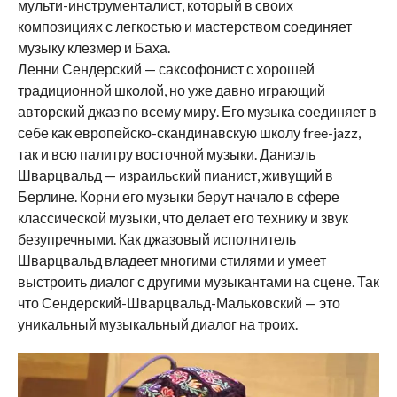
мульти-инструменталист, который в своих
композициях с легкостью и мастерством соединяет
музыку клезмер и Баха.
Ленни Сендерский — саксофонист с хорошей
традиционной школой, но уже давно играющий
авторский джаз по всему миру. Его музыка соединяет в
себе как европейско-скандинавскую школу free-jazz,
так и всю палитру восточной музыки. Даниэль
Шварцвальд — израильcкий пианист, живущий в
Берлине. Корни его музыки берут начало в сфере
классической музыки, что делает его технику и звук
безупречными. Как джазовый исполнитель
Шварцвальд владеет многими стилями и умеет
выстроить диалог с другими музыкантами на сцене. Так
что Сендерский-Шварцвальд-Мальковский — это
уникальный музыкальный диалог на троих.