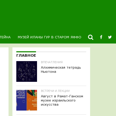
ТЕЙНА
МУЗЕЙ ИЛАНЫ ГУР В СТАРОМ ЯФФО
НОВОСТИ
К
ГЛАВНОЕ
ВПЕЧАТЛЕНИЯ
Алхимическая тетрадь
Ньютона
ВСТРЕЧИ И ЛЕКЦИИ
Август в Рамат-Ганском
музее израильского
искусства