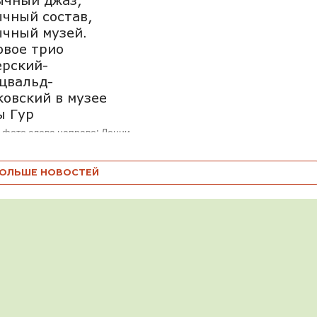
чный состав,
чный музей.
вое трио
ерский-
цвальд-
овский в музее
ы Гур
 фото слева направо: Ленни
и (© Tanya Magnani ), Борис
ский (© Вячеслав
ов), Даниэль Шварцвальд
ОЛЬШЕ НОВОСТЕЙ
ckVaderAa) В четверг, 5...