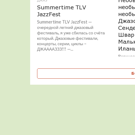
ДЖАЗ
необы
Summertime TLV
необы
JazzFest
Джазо
Summertime TLV JazzFest —
Сенд
очередной летний джазовый
фестиваль, я уже сбилась со счёта
Швар
который. Джазовые фестивали,
Мальк
концерты, серии, циклы –
Илан
ДЖААААЗЗЗ!!! —...
Верхнее
Сендерск
Мальков
Шишкоед
Б
(© Patri