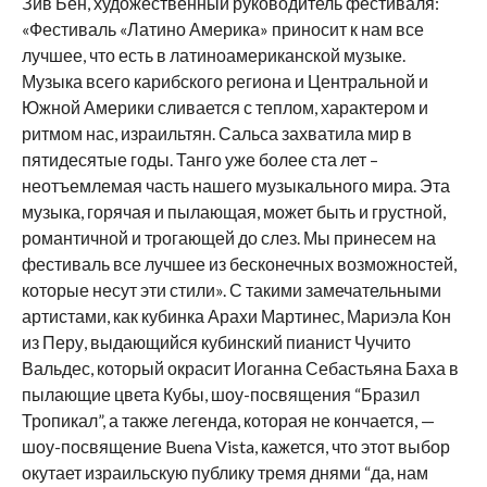
Зив Бен, художественный руководитель фестиваля:
«Фестиваль «Латино Америка» приносит к нам все
лучшее, что есть в латиноамериканской музыке.
Музыка всего карибского региона и Центральной и
Южной Америки сливается с теплом, характером и
ритмом нас, израильтян. Сальса захватила мир в
пятидесятые годы. Танго уже более ста лет –
неотъемлемая часть нашего музыкального мира. Эта
музыка, горячая и пылающая, может быть и грустной,
романтичной и трогающей до слез. Мы принесем на
фестиваль все лучшее из бесконечных возможностей,
которые несут эти стили». С такими замечательными
артистами, как кубинка Арахи Мартинес, Мариэла Кон
из Перу, выдающийся кубинский пианист Чучито
Вальдес, который окрасит Иоганна Себастьяна Баха в
пылающие цвета Кубы, шоу-посвящения “Бразил
Тропикал”, а также легенда, которая не кончается, —
шоу-посвящение Buena Vista, кажется, что этот выбор
окутает израильскую публику тремя днями “да, нам