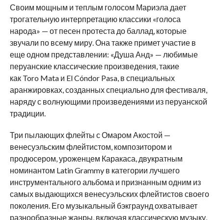
Своим мощным и теплым голосом Мариэла дает
трогательную интерпретацию классики «голоса
народа» — от песен протеста до баллад, которые
звучали по всему миру. Она также примет участие в
еще одном представлении: «Душа Анд» — любимые
перуанские классические произведения, такие
как Toro Mata и El Cóndor Pasa, в специальных
аранжировках, созданных специально для фестиваля,
наряду с волнующими произведениями из перуанской
традиции.
Три пылающих флейты с Омаром Акостой —
венесуэльским флейтистом, композитором и
продюсером, уроженцем Каракаса, двукратным
номинантом Latin Grammy в категории лучшего
инструментального альбома и признанным одним из
самых выдающихся венесуэльских флейтистов своего
поколения. Его музыкальный бэкграунд охватывает
разнообразные жанры, включая классическую музыку,