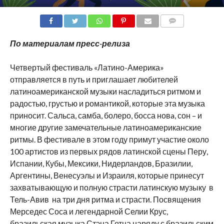
COMMENTS
По материалам пресс-релиза
Четвертый фестиваль «Латино-Америка»
отправляется в путь и приглашает любителей
латиноамериканской музыки насладиться ритмом и
радостью, грустью и романтикой, которые эта музыка
приносит. Сальса, самба, болеро, босса новa, сон – и
многие другие замечательные латиноамериканские
ритмы. В фестивале в этом году примут участие около
100 артистов из первых рядов латинской сцены Перу,
Испании, Кубы, Мексики, Нидерландов, Бразилии,
Аргентины, Венесуэлы и Израиля, которые принесут
захватывающую и полную страсти латинскую музыку в
Тель-Авив на три дня ритма и страсти. Посвящения
Мерседес Соса и легендарной Селии Крус,
бразильская музыка Стэна Гетца наряду с бразильским