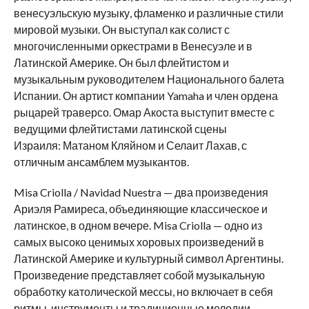
венесуэльскую музыку, фламенко и различные стили
мировой музыки. Он выступал как солист с
многочисленными оркестрами в Венесуэле и в
Латинской Америке. Он был флейтистом и
музыкальным руководителем Национального балета
Испании. Он артист компании Yamaha и член ордена
рыцарей траверсо. Омар Акоста выступит вместе с
ведущими флейтистами латинской сцены
Израиля: Матаном Кляйном и Селаит Лахав, с
отличным ансамблем музыкантов.
Misa Criolla / Navidad Nuestra — два произведения
Ариэля Рамиреса, объединяющие классическое и
латинское, в одном вечере. Misa Criolla — одно из
самых высоко ценимых хоровых произведений в
Латинской Америке и культурный символ Аргентины.
Произведение представляет собой музыкальную
обработку католической мессы, но включает в себя
ритмы, инструменты и традиционные мелодии