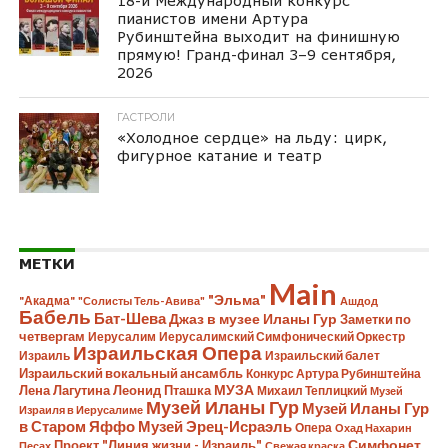
18-й Международный конкурс
пианистов имени Артура
Рубинштейна выходит на финишную
прямую! Гранд-финал 3–9 сентября,
2026
ГАСТРОЛИ
«Холодное сердце» на льду: цирк,
фигурное катание и театр
МЕТКИ
Main
"Эльма"
"Акадма"
"Солисты Тель-Авива"
Ашдод
Бабель
Бат-Шева
Джаз в музее Иланы Гур
Заметки по
четвергам
Иерусалим
Иерусалимский Симфонический Оркестр
Израильская Опера
Израиль
Израильский балет
Израильский вокальный ансамбль
Конкурс Артура Рубинштейна
Лена Лагутина
Леонид Пташка
МУЗА
Михаил Теплицкий
Музей
Музей Иланы Гур
Музей Иланы Гур
Израиля в Иерусалиме
в Старом Яффо
Музей Эрец-Исраэль
Опера
Охад Нахарин
Симфонет
Проект "Линия жизни - Израиль"
Песах
Свежая краска