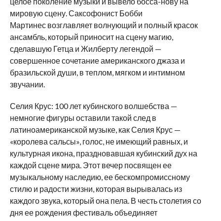
целое поколение музыки и вывело босса-нову на
мировую сцену. Саксофонист Бобби
Мартинес возглавляет волнующий и полный красок
ансамбль, который приносит на сцену магию,
сделавшую Гетца и Жилберту легендой —
совершенное сочетание американского джаза и
бразильской души, в теплом, мягком и интимном
звучании.
Селия Крус: 100 лет кубинского волшебства —
немногие фигуры оставили такой след в
латиноамериканской музыке, как Селия Крус —
«королева сальсы», голос, не имеющий равных, и
культурная икона, праздновавшая кубинский дух на
каждой сцене мира. Этот вечер посвящен ее
музыкальному наследию, ее бескомпромиссному
стилю и радости жизни, которая вырывалась из
каждого звука, который она пела. В честь столетия со
дня ее рождения фестиваль объединяет