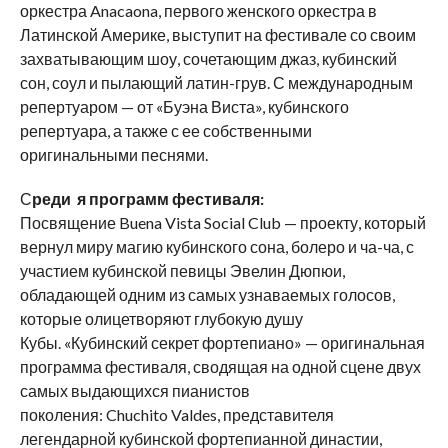
оркестра Anacaona, первого женского оркестра в
Латинской Америке, выступит на фестивале со своим
захватывающим шоу, сочетающим джаз, кубинский
сон, соул и пылающий латин-грув. С международным
репертуаром — от «Буэна Виста», кубинского
репертуара, а также с ее собственными
оригинальными песнями.
С
реди я программ фестиваля:
Посвящение Buena Vista Social Club — проекту, который
вернул миру магию кубинского сона, болеро и ча-ча, с
участием кубинской певицы Эвелин Дюпюи,
обладающей одним из самых узнаваемых голосов,
которые олицетворяют глубокую душу
Кубы. «Кубинский секрет фортепиано» — оригинальная
программа фестиваля, сводящая на одной сцене двух
самых выдающихся пианистов
поколения: Chuchito Valdes, представителя
легендарной кубинской фортепианной династии,