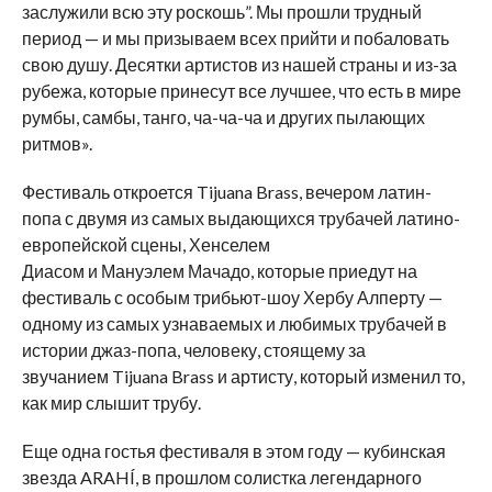
заслужили всю эту роскошь”. Мы прошли трудный
период — и мы призываем всех прийти и побаловать
свою душу. Десятки артистов из нашей страны и из-за
рубежа, которые принесут все лучшее, что есть в мире
румбы, самбы, танго, ча-ча-ча и других пылающих
ритмов».
Фестиваль откроется Tijuana Brass, вечером латин-
попа с двумя из самых выдающихся трубачей латино-
европейской сцены, Хенселем
Диасом и Мануэлем Мачадо, которые приедут на
фестиваль с особым трибьют-шоу Хербу Алперту —
одному из самых узнаваемых и любимых трубачей в
истории джаз-попа, человеку, стоящему за
звучанием Tijuana Brass и артисту, который изменил то,
как мир слышит трубу.
Еще одна гостья фестиваля в этом году — кубинская
звезда ARAHÍ, в прошлом солистка легендарного