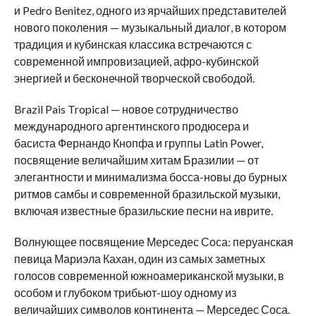
и Pedro Benitez, одного из ярчайших представителей
нового поколения — музыкальный диалог, в котором
традиция и кубинская классика встречаются с
современной импровизацией, афро-кубинской
энергией и бесконечной творческой свободой.
Brazil Pais Tropical — новое сотрудничество
международного аргентинского продюсера и
басиста Фернандо Кнопфа и группы Latin Power,
посвящение величайшим хитам Бразилии — от
элегантности и минимализма босса-новы до бурных
ритмов самбы и современной бразильской музыки,
включая известные бразильские песни на иврите.
Волнующее посвящение Мерседес Соса: перуанская
певица Мариэла Кахан, один из самых заметных
голосов современной южноамериканской музыки, в
особом и глубоком трибьют-шоу одному из
величайших символов континента — Мерседес Соса.