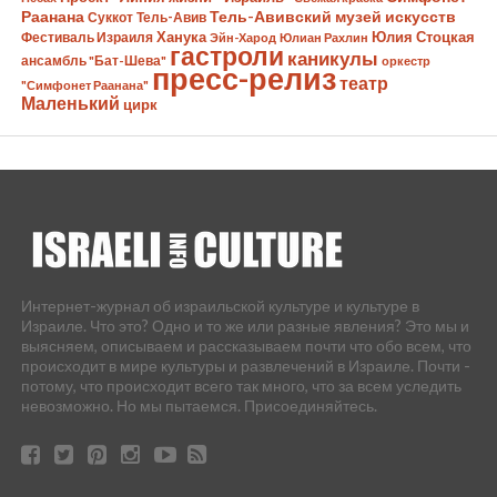
Раанана
Тель-Авивский музей искусств
Суккот
Тель-Авив
Ханука
Юлия Стоцкая
Фестиваль Израиля
Эйн-Харод
Юлиан Рахлин
гастроли
каникулы
ансамбль "Бат-Шева"
оркестр
пресс-релиз
театр
"Симфонет Раанана"
Маленький
цирк
Интернет-журнал об израильской культуре и культуре в
Израиле. Что это? Одно и то же или разные явления? Это мы и
выясняем, описываем и рассказываем почти что обо всем, что
происходит в мире культуры и развлечений в Израиле. Почти -
потому, что происходит всего так много, что за всем уследить
невозможно. Но мы пытаемся. Присоединяйтесь.