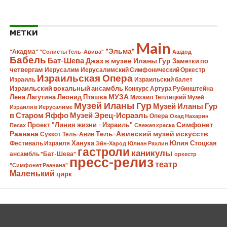
МЕТКИ
Main
"Эльма"
"Акадма"
"Солисты Тель-Авива"
Ашдод
Бабель
Бат-Шева
Джаз в музее Иланы Гур
Заметки по
четвергам
Иерусалим
Иерусалимский Симфонический Оркестр
Израильская Опера
Израиль
Израильский балет
Израильский вокальный ансамбль
Конкурс Артура Рубинштейна
Лена Лагутина
Леонид Пташка
МУЗА
Михаил Теплицкий
Музей
Музей Иланы Гур
Музей Иланы Гур
Израиля в Иерусалиме
в Старом Яффо
Музей Эрец-Исраэль
Опера
Охад Нахарин
Симфонет
Проект "Линия жизни - Израиль"
Песах
Свежая краска
Раанана
Тель-Авивский музей искусств
Суккот
Тель-Авив
Ханука
Юлия Стоцкая
Фестиваль Израиля
Эйн-Харод
Юлиан Рахлин
гастроли
каникулы
ансамбль "Бат-Шева"
оркестр
пресс-релиз
театр
"Симфонет Раанана"
Маленький
цирк