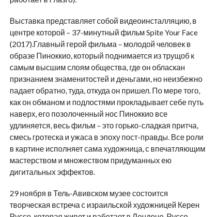
Выставка представляет собой видеоинсталляцию, в
центре которой – 37-минутный фильм Spite Your Face
(2017).Главный герой фильма – молодой человек в
образе Пиноккио, который поднимается из трущоб к
самым высшим слоям общества, где он обласкан
признанием знаменитостей и деньгами, но неизбежно
падает обратно, туда, откуда он пришел. По мере того,
как он обманом и подлостями прокладывает себе путь
наверх, его позолоченный нос Пиноккио все
удлиняется, весь фильм – это горько-сладкая притча,
смесь гротеска и ужаса в эпоху пост-правды. Все роли
в картине исполняет сама художница, с впечатляющим
мастерством и множеством придуманных ею
дигитальных эффектов.
29 ноября в Тель-Авивском музее состоится
творческая встреча с израильской художницей Керен
Руссо, которая живет и работает в Лондоне. Руссо