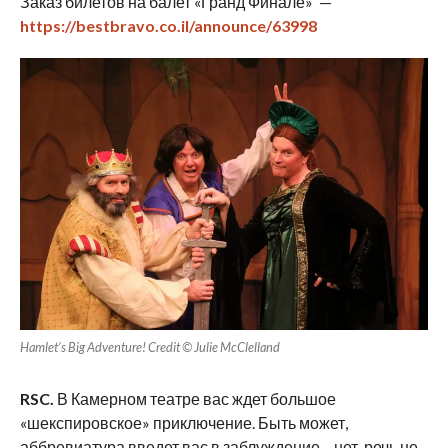
Заказ билетов на балет «Гранд Финале» —
https://bestbravo.co.il/announce/63998
Hamlet’s Big Adventure! Credit © Julie McClelland
RSC.
В Камерном театре вас ждет большое
«шекспировское» приключение. Быть может,
аббревиатура введет вас в заблуждение – нет, речь не