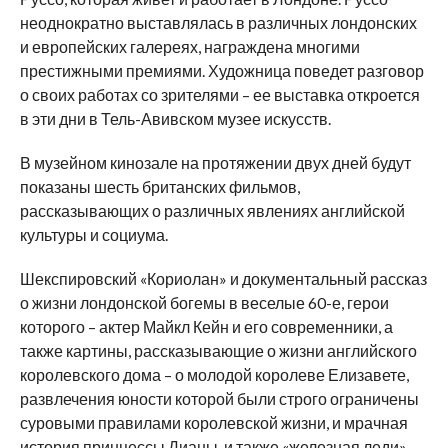
неоднократно выставлялась в различных лондонских
и европейских галереях, награждена многими
престижными премиями. Художница поведет разговор
о своих работах со зрителями – ее выставка откроется
в эти дни в Тель-Авивском музее искусств.
В музейном кинозале на протяжении двух дней будут
показаны шесть британских фильмов,
рассказывающих о различных явлениях английской
культуры и социума.
Шекспировский «Кориолан» и документальный рассказ
о жизни лондонской богемы в веселые 60-е, герои
которого – актер Майкл Кейн и его современники, а
также картины, рассказывающие о жизни английского
королевского дома – о молодой королеве Елизавете,
развлечения юности которой были строго ограничены
суровыми правилами королевской жизни, и мрачная
история принцессы Дианы, и также «железная леди»