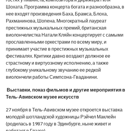
Шохата. Программа концерта богата и разнообразна, в
нее входят произведения Баха, Брамса, Блоха,
Рахманинова, Шопена. Многократный лауреат
престижных музыкальных премий, британская
виолончелистка Натали Кляйн концертирует с самыми
прославленными оркестрами по всему миру, и
принимает участие в престижных музыкальных
фестивалях. Критики давно воздают должное ее
страстному и виртуозному исполнению, а также
глубокому уникальному звучанию ее редкой
виолончели работы Симпсона-Гваданини.
Выставки, показ фильмов и другие мероприятия в
Тель-Авивском музее искусств
27 ноября в Тель-Авивском музее откроется выставка
молодой шотландской художницы Рэйчел Маклейн
(родилась в 1987 году в Эдинбурге, ныне живет и
работает в Глазго).