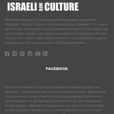
Интернет-журнал об израильской культуре и культуре в
Израиле. Что это? Одно и то же или разные явления? Это мы и
выясняем, описываем и рассказываем почти что обо всем, что
происходит в мире культуры и развлечений в Израиле. Почти -
потому, что происходит всего так много, что за всем уследить
невозможно. Но мы пытаемся. Присоединяйтесь.
FACEBOOK
Вся ответственность за присланные материалы лежит на
авторах – участниках блога и на пи-ар агентствах. Держатели
блога не несут ответственность за содержание присланных
материалов и за авторские права на тексты, фотографии и
иллюстрации. Зарегистрированные на сайте пользователи,
размещающие материалы от своего имени, несут полную