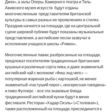
Джек», а залы Оперы, Камерного театра и Тель-
Авивского музея искусств будут отданы
многочисленным представителям британской
культуры в самых разных ее проявлениях и стилях.
Праздник начнется на площади, где на центральной
сцене широкой публике будут показаны музыкальные
представления, а английские песни зазвучат в
исполнении учащихся школы «Римон».
Многочисленные лавки, разбросанные на площади,
предложат посетителям традиционные британские
кушанья и различные сорта пива, и даже знаменитый
английский чай с молоком! «Фиш энд чипс» —
популярная жареная рыба с картошкой, не менее
знаменитый «пастуший пирог», «воскресная говядина»
и пиво Фуллерс – все эти знаковые блюда
традиционной английской кухни будут в меню
фестиваля. Ресторан «Хадар Охэль» («Столовая»),
также расположенный на площади, присоединится к