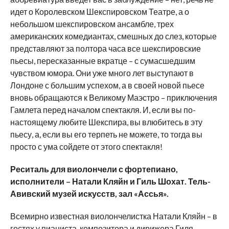
идет о Королевском Шекспировском Театре, а о
небольшом шекспировском ансамбле, трех
американских комедиантах, смешных до слез, которые
представляют за полтора часа все шекспировские
пьесы, пересказанные вкратце – с сумасшедшим
чувством юмора. Они уже много лет выступают в
Лондоне с большим успехом, а в своей новой пьесе
вновь обращаются к Великому Маэстро – приключения
Гамлета перед началом спектакля. И, если вы по-
настоящему любите Шекспира, вы влюбитесь в эту
пьесу, а, если вы его терпеть не можете, то тогда вы
просто с ума сойдете от этого спектакля!
Реситаль для виолончели с фортепиано,
исполнители – Натали Кляйн и Гиль Шохат. Тель-
Авивский музей искусств, зал «Ассья».
Всемирно известная виолончелистка Натали Кляйн – в
гостях у пианиста, композитора и дирижера Гиля