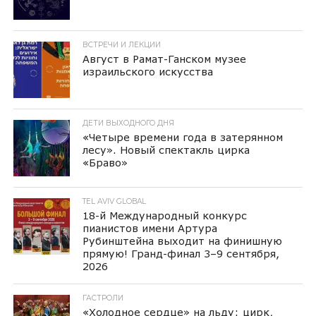
ВСТРЕЧИ И ЛЕКЦИИ
Август в Рамат-Ганском музее
израильского искусства
ДЕТИ ВЫХОДНОГО ДНЯ
«Четыре времени года в затерянном
лесу». Новый спектакль цирка
«Браво»
TEL AVIV GLOBAL
18-й Международный конкурс
пианистов имени Артура
Рубинштейна выходит на финишную
прямую! Гранд-финал 3–9 сентября,
2026
ГАСТРОЛИ
«Холодное сердце» на льду: цирк,