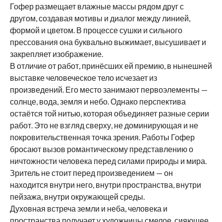
Гофер размещает влажные массы рядом друг с
другом, создавая мотивы и диалог между линией,
формой и цветом. В процессе сушки и сильного
прессования она буквально выжимает, высушивает и
закрепляет изображение.
В отличие от работ, принёсших ей премию, в нынешней
выставке человеческое тело исчезает из
произведений. Его место занимают первоэлементы —
солнце, вода, земля и небо. Однако перспектива
остаётся той нитью, которая объединяет разные серии
работ. Это не взгляд сверху, не доминирующая и не
покровительственная точка зрения. Работы Гофер
бросают вызов романтическому представлению о
ничтожности человека перед силами природы и мира.
Зритель не стоит перед произведением — он
находится внутри него, внутри пространства, внутри
пейзажа, внутри окружающей среды.
Духовная встреча земли и неба, человека и
пространства получает у художницы смелое, сияющее,