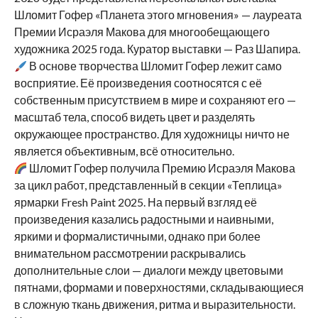
Шломит Гофер «Планета этого мгновения» — лауреата
Премии Исраэля Макова для многообещающего
художника 2025 года. Куратор выставки — Раз Шапира.
В основе творчества Шломит Гофер лежит само
восприятие. Её произведения соотносятся с её
собственным присутствием в мире и сохраняют его —
масштаб тела, способ видеть цвет и разделять
окружающее пространство. Для художницы ничто не
является объективным, всё относительно.
Шломит Гофер получила Премию Исраэля Макова
за цикл работ, представленный в секции «Теплица»
ярмарки Fresh Paint 2025. На первый взгляд её
произведения казались радостными и наивными,
яркими и формалистичными, однако при более
внимательном рассмотрении раскрывались
дополнительные слои — диалоги между цветовыми
пятнами, формами и поверхностями, складывающиеся
в сложную ткань движения, ритма и выразительности.