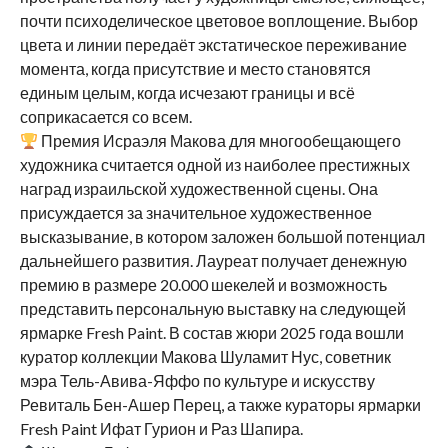
почти психоделическое цветовое воплощение. Выбор
цвета и линии передаёт экстатическое переживание
момента, когда присутствие и место становятся
единым целым, когда исчезают границы и всё
соприкасается со всем.
Премия Исраэля Макова для многообещающего
художника считается одной из наиболее престижных
наград израильской художественной сцены. Она
присуждается за значительное художественное
высказывание, в котором заложен большой потенциал
дальнейшего развития. Лауреат получает денежную
премию в размере 20.000 шекелей и возможность
представить персональную выставку на следующей
ярмарке Fresh Paint. В состав жюри 2025 года вошли
куратор коллекции Макова Шуламит Нус, советник
мэра Тель-Авива-Яффо по культуре и искусству
Ревиталь Бен-Ашер Перец, а также кураторы ярмарки
Fresh Paint Ифат Гурион и Раз Шапира.