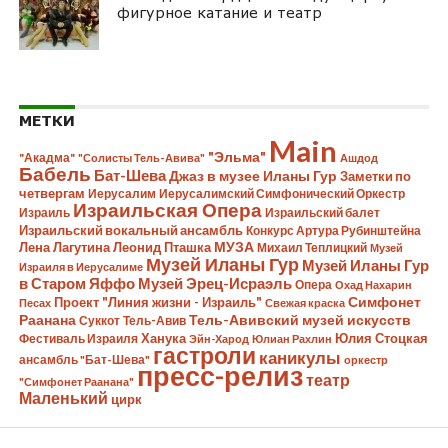
фигурное катание и театр
МЕТКИ
Main
"Эльма"
"Акадма"
"Солисты Тель-Авива"
Ашдод
Бабель
Бат-Шева
Джаз в музее Иланы Гур
Заметки по
четвергам
Иерусалим
Иерусалимский Симфонический Оркестр
Израильская Опера
Израиль
Израильский балет
Израильский вокальный ансамбль
Конкурс Артура Рубинштейна
Лена Лагутина
Леонид Пташка
МУЗА
Михаил Теплицкий
Музей
Музей Иланы Гур
Музей Иланы Гур
Израиля в Иерусалиме
в Старом Яффо
Музей Эрец-Исраэль
Опера
Охад Нахарин
Симфонет
Проект "Линия жизни - Израиль"
Песах
Свежая краска
Раанана
Тель-Авивский музей искусств
Суккот
Тель-Авив
Ханука
Юлия Стоцкая
Фестиваль Израиля
Эйн-Харод
Юлиан Рахлин
гастроли
каникулы
ансамбль "Бат-Шева"
оркестр
пресс-релиз
театр
"Симфонет Раанана"
Маленький
цирк