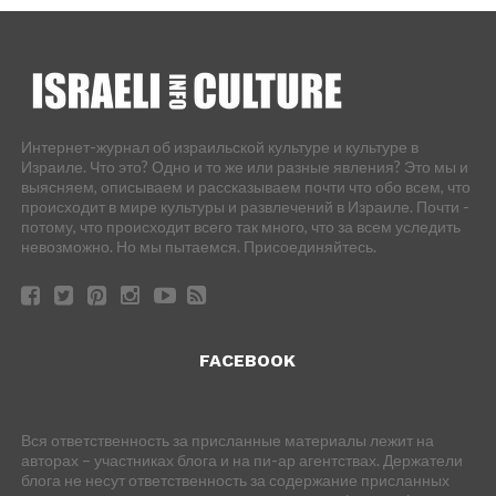
Интернет-журнал об израильской культуре и культуре в
Израиле. Что это? Одно и то же или разные явления? Это мы и
выясняем, описываем и рассказываем почти что обо всем, что
происходит в мире культуры и развлечений в Израиле. Почти -
потому, что происходит всего так много, что за всем уследить
невозможно. Но мы пытаемся. Присоединяйтесь.
FACEBOOK
Вся ответственность за присланные материалы лежит на
авторах – участниках блога и на пи-ар агентствах. Держатели
блога не несут ответственность за содержание присланных