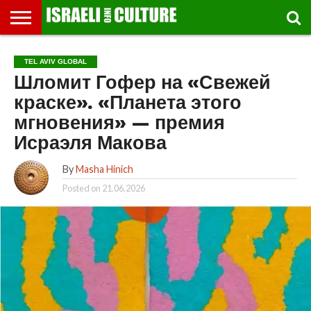
ВЫСТАВКИ
МУЗЕИ
СТРАНА
ТЕАТР
КНИГИ.
МУЗЫКА
РЕЛИГИЯ/
ДВИЖЕНИЕ
ДЕТИ
МАРШРУТЫ
ВИДЕО-
ВПЕЧАТЛЕНИЯ
ВСТРЕЧИ
ИНТЕРВЬЮ
КИНО
TEL
TEL AVIV GLOBAL
ФЕСТИВАЛЕЙ
ТЕКСТЫ
ИСТОРИЯ
ВЫХОДНОГО
ПРОГУЛЬЩИКА
РЕЧИ
И
AVIV
Шломит Гофер на «Свежей
ДНЯ
ЛЕКЦИИ
GLOBAL
краске». «Планета этого
мгновения» — премия
Исраэля Макова
By
Masha Hinich
Posted on
21.06.2026