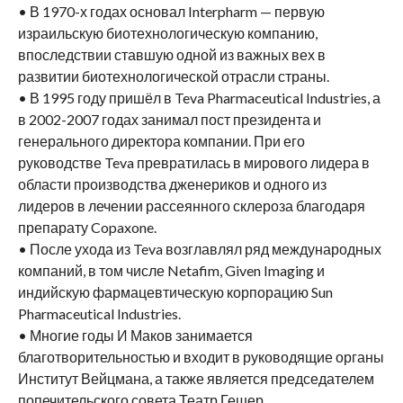
• В 1970-х годах основал Interpharm — первую
израильскую биотехнологическую компанию,
впоследствии ставшую одной из важных вех в
развитии биотехнологической отрасли страны.
• В 1995 году пришёл в Teva Pharmaceutical Industries, а
в 2002-2007 годах занимал пост президента и
генерального директора компании. При его
руководстве Teva превратилась в мирового лидера в
области производства дженериков и одного из
лидеров в лечении рассеянного склероза благодаря
препарату Copaxone.
• После ухода из Teva возглавлял ряд международных
компаний, в том числе Netafim, Given Imaging и
индийскую фармацевтическую корпорацию Sun
Pharmaceutical Industries.
• Многие годы И Маков занимается
благотворительностью и входит в руководящие органы
Институт Вейцмана, а также является председателем
попечительского совета Театр Гешер.