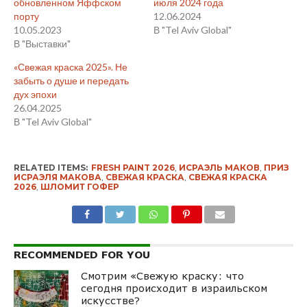
обновленном Яффском
июля 2024 года
порту
12.06.2024
10.05.2023
В "Tel Aviv Global"
В "Выставки"
«Свежая краска 2025». Не
забыть о душе и передать
дух эпохи
26.04.2025
В "Tel Aviv Global"
RELATED ITEMS:
FRESH PAINT 2026
,
ИСРАЭЛЬ МАКОВ
,
ПРИЗ
ИСРАЭЛЯ МАКОВА
,
СВЕЖАЯ КРАСКА
,
СВЕЖАЯ КРАСКА
2026
,
ШЛОМИТ ГОФЕР
RECOMMENDED FOR YOU
Смотрим «Свежую краску: что
сегодня происходит в израильском
искусстве?