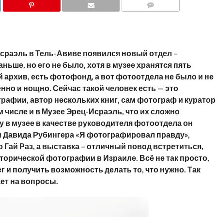
COMMENTS
Исраэль в Тель-Авиве появился новый отдел –
ньше, но его не было, хотя в музее хранятся пять
архив, есть фотофонд, а вот фотоотдела не было и не
нно и нощно. Сейчас такой человек есть — это
рафии, автор нескольких книг, сам фотограф и куратор
 числе и в Музее Эрец-Исраэль, что их сложно
 в музее в качестве руководителя фотоотдела он
и Давида Рубингера «Я фотографировал правду»,
о Гай Раз, а выставка – отличный повод встретиться,
торической фотографии в Израиле. Всё не так просто,
г и получить возможность делать то, что нужно. Так
ает на вопросы.