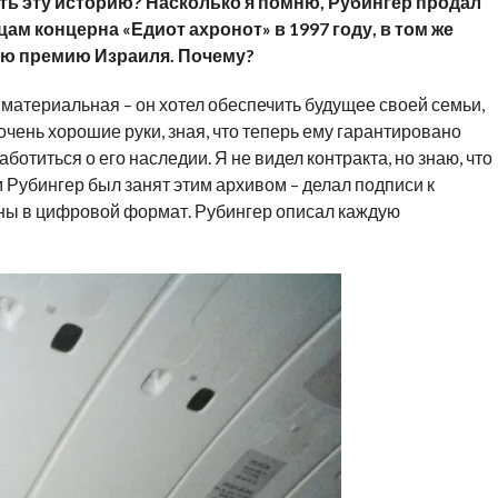
ть эту историю? Насколько я помню, Рубингер продал
ам концерна «Едиот ахронот» в 1997 году, в том же
ную премию Израиля. Почему?
 материальная – он хотел обеспечить будущее своей семьи,
в очень хорошие руки, зная, что теперь ему гарантировано
аботиться о его наследии. Я не видел контракта, но знаю, что
-м Рубингер был занят этим архивом – делал подписи к
ны в цифровой формат. Рубингер описал каждую