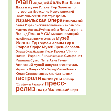
Main
Бабель
Бат-Шева
Ашдод
Джаз в музее Иланы Гур
Заметки по
четвергам
Иерусалим
Иерусалимский
Симфонический Оркестр
Израиль
Израильская Опера
Израильский
Израильский вокальный ансамбль
балет
Лена Лагутина
Конкурс Артура Рубинштейна
Леонид Пташка
МУЗА
Михаил Теплицкий
Музей
Музей Израиля в Иерусалиме
Иланы Гур
Музей Иланы Гур в
Старом Яффо
Музей Эрец-Исраэль
Проект "Линия
Опера
Охад Нахарин
Песах
Симфонет
жизни - Израиль"
Свежая краска
Раанана
Тель-
Суккот
Тель-Авив
Авивский музей искусств
Фестиваль
Ханука
Израиля
Эйн-Харод
Юлиан Рахлин
Юлия Стоцкая
ансамбль "Бат-Шева"
гастроли
каникулы
оркестр
пресс-
"Симфонет Раанана"
релиз
театр Маленький
цирк