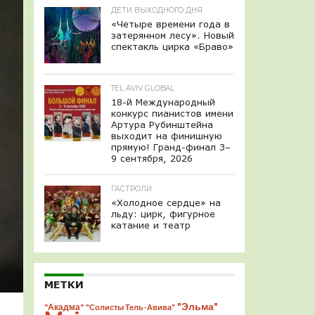
ДЕТИ ВЫХОДНОГО ДНЯ
«Четыре времени года в
затерянном лесу». Новый
спектакль цирка «Браво»
TEL AVIV GLOBAL
18-й Международный
конкурс пианистов имени
Артура Рубинштейна
выходит на финишную
прямую! Гранд-финал 3–
9 сентября, 2026
ГАСТРОЛИ
«Холодное сердце» на
льду: цирк, фигурное
катание и театр
МЕТКИ
"Эльма"
"Акадма"
"Солисты Тель-Авива"