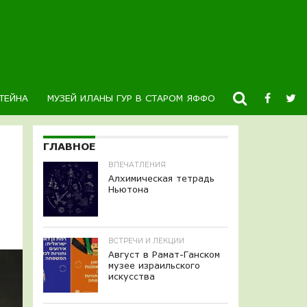
ТЕЙНА
МУЗЕЙ ИЛАНЫ ГУР В СТАРОМ ЯФФО
НОВОСТИ
К
ГЛАВНОЕ
ВПЕЧАТЛЕНИЯ
Алхимическая тетрадь
Ньютона
ВСТРЕЧИ И ЛЕКЦИИ
Август в Рамат-Ганском
музее израильского
искусства