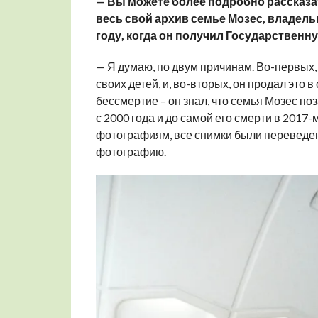
— Вы можете более подробно рассказа
весь свой архив семье Мозес, владельц
году, когда он получил Государствен
— Я думаю, по двум причинам. Во-первых,
своих детей, и, во-вторых, он продал это 
бессмертие – он знал, что семья Мозес поз
с 2000 года и до самой его смерти в 2017
фотографиям, все снимки были переведе
фотографию.