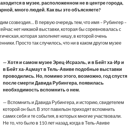
 находится в музее, расположенном не в центре города,
рной, много людей. Как вы это объясняете?
дим созвездия… В первую очередь тем, что имя – Рубингер –
сейчас нет никакой выставки, которая бы соревновалась с
гическая, которая заполняет нишу, в которой очень
ники. Просто так случилось, что ни в каком другом музее
— Хотя и самом музее Эрец-Исраэль, и в Бейт ха-Ир и
в Бейт ха-Ацмаут в Тель-Авиве подобные выставки
проводились. Но, помимо этого, возможно, год спустя
после смерти Давида Рубингера, появилась
необходимость вспомнить о нем.
— Вспомнить и Давида Рубингера, и историю, свидетелем
которой он был. В этот павильон приходят вспомнить
самих себя и те события, в которых многие участвовали.
Не то, что было в 110 лет назад, когда в Тель-Авиве