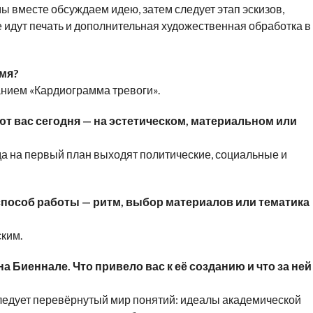
ы вместе обсуждаем идею, затем следует этап эскизов,
е идут печать и дополнительная художественная обработка в
емя?
нием «Кардиограмма тревоги».
т вас сегодня — на эстетическом, материальном или
гда на первый план выходят политические, социальные и
способ работы — ритм, выбор материалов или тематика
ским.
а Биеннале. Что привело вас к её созданию и что за ней
дует перевёрнутый мир понятий: идеалы академической