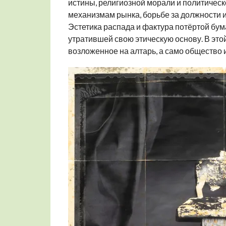
истины, религиозной морали и политичес
механизмам рынка, борьбе за должности 
Эстетика распада и фактура потёртой бу
утратившей свою этическую основу. В это
возложенное на алтарь, а само общество и