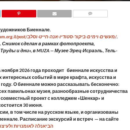
COMMENTS
художников Биеннале.
www.eretzmuseum.org.il/post/מעשים-וימים-ביקור-סטודיו-אנה-חייט-וסלב/
.
 Снимок сделан в рамках фотопроекта,
руды и дни», в MUZA — Музее Эрец-Исраэль, Тель-
 ноября 2026 года проходит биеннале искусства и
 интересных событий в мире крафта, искусства и
 году. О биеннале можно рассказывать бесконечно:
всех павильонах музея, разнообразные сотрудничества
, совместный проект с колледжем «Шенкар» и
остоится 30 июня.
ии, в том числе на русском языке, и организованы
иеннале. Расписание экскурсий и встреч — на сайте
הביאנלה לאומנויות ולעיצוב תל אביב 2026 — מ