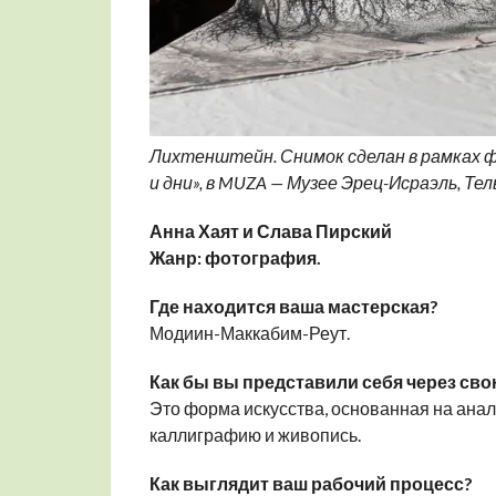
Лихтенштейн. Снимок сделан в рамках 
и дни», в MUZA — Музее Эрец-Исраэль, Тел
Анна Хаят и Слава Пирский
Жанр: фотография.
Где находится ваша мастерская?
Модиин-Маккабим-Реут.
Как бы вы представили себя через св
Это форма искусства, основанная на ана
каллиграфию и живопись.
Как выглядит ваш рабочий процесс?