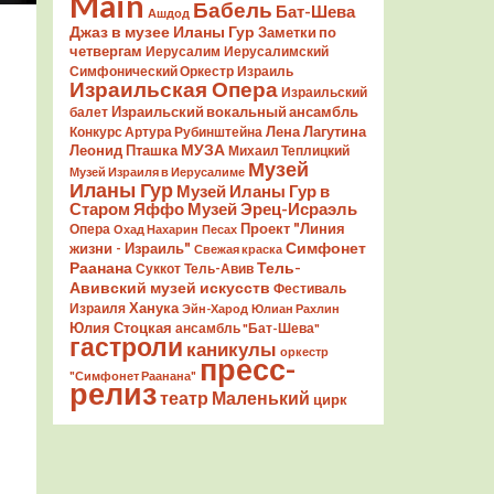
Main
Бабель
Бат-Шева
Ашдод
Джаз в музее Иланы Гур
Заметки по
четвергам
Иерусалим
Иерусалимский
Симфонический Оркестр
Израиль
Израильская Опера
Израильский
Израильский вокальный ансамбль
балет
Лена Лагутина
Конкурс Артура Рубинштейна
Леонид Пташка
МУЗА
Михаил Теплицкий
Музей
Музей Израиля в Иерусалиме
Иланы Гур
Музей Иланы Гур в
Старом Яффо
Музей Эрец-Исраэль
Проект "Линия
Опера
Охад Нахарин
Песах
Симфонет
жизни - Израиль"
Свежая краска
Раанана
Тель-
Суккот
Тель-Авив
Авивский музей искусств
Фестиваль
Ханука
Израиля
Эйн-Харод
Юлиан Рахлин
Юлия Стоцкая
ансамбль "Бат-Шева"
гастроли
каникулы
оркестр
пресс-
"Симфонет Раанана"
релиз
театр Маленький
цирк