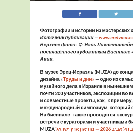
Фотографии и истории из мастерских 
Источник публикации —
Верхнее фото- © Яэль Лихтенштейн.
посвящённого художникам Биеннале «Т
Авив.
В музее Эрец-Исраэль (MUZA) до конца
дизайна «
Труды и дни»
— одно из самых
музейного дела в Израиле в нынешнем
почти 200 участников, экспозиции во 
и совместные проекты, как, к примеру
международный симпозиум, который с
На биеннале также проводятся экскурс
встречи с кураторами и участниками б
MUZA
וזיאון ארץ ישראל