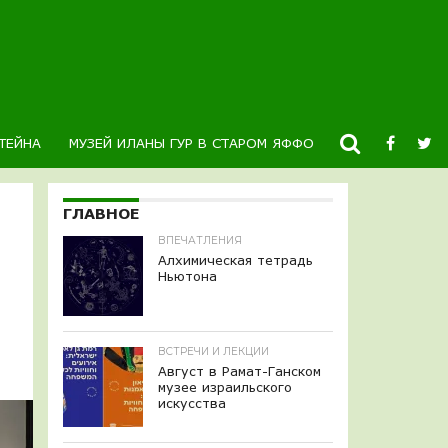
ТЕЙНА
МУЗЕЙ ИЛАНЫ ГУР В СТАРОМ ЯФФО
НОВОСТИ
К
ГЛАВНОЕ
ВПЕЧАТЛЕНИЯ
Алхимическая тетрадь
Ньютона
ВСТРЕЧИ И ЛЕКЦИИ
Август в Рамат-Ганском
музее израильского
искусства