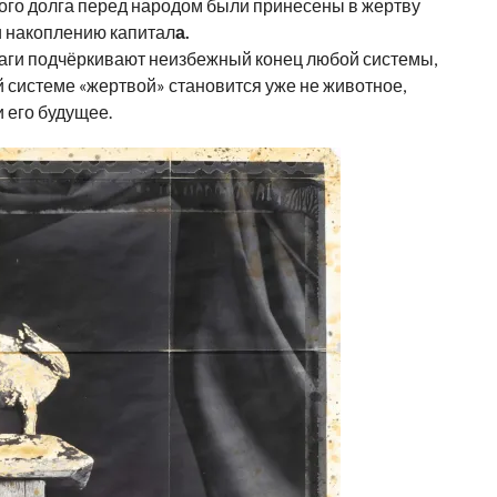
кого долга перед народом были принесены в жертву
и накоплению капитал
а.
маги подчёркивают неизбежный конец любой системы,
й системе «жертвой» становится уже не животное,
 его будущее.