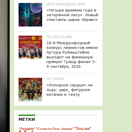
ДЕТИ ВЫХОДНОГО ДНЯ
«Четыре времени года в
затерянном лесу». Новый
спектакль цирка «Браво»
TEL AVIV GLOBAL
18-й Международный
конкурс пианистов имени
Артура Рубинштейна
выходит на финишную
прямую! Гранд-финал 3–
9 сентября, 2026
ГАСТРОЛИ
«Холодное сердце» на
льду: цирк, фигурное
катание и театр
МЕТКИ
"Эльма"
"Акадма"
"Солисты Тель-Авива"