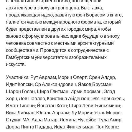
Спекулятивная археология»), посвященной
архитектуре в эпоху антропоцена. Выставка,
продолжающая идею, развитую фон Борисом в книге,
является частью международного формата, который
будет представлен в других городах мира, чтобы
заново сформулировать наследие будущего в эпоху
человека совместно с местными архитектурными
сообществами. Проводится в сотрудничестве с
Гамбургским университетом изобразительных
искусств.
Участники: Рут Авраам, Мориц Олерт; Орен Алдер,
Идит Копски; Ор Александрович; Яаков Брусман;
Шарон Голан; Шира Глитман; Ирми Хофман; Элад
Хорн, Лев Павлов, Кристина Айдензон; Элс Вербакель;
Иман Тивони; Йонатан Коэн; Шира Леви-Биньямини;
Вика Либман, Юваль Авраам; Лу Мория; Яэль Мория:
Студия МА; Адва Матар; Ясмина Нусейбе; Тула Амир;
Двора Пинто Падада, Ифат Финкельман; Пол Кернс;