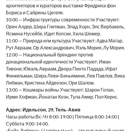
архитекторов и кураторов выставки Фридриха фон
Бориса и Сабрины Цегеле.
10:00 — Инфраструктуры современности Участвуют:
Орен Алдер, Шира Глитман, Элад Хорн, Элс Вербакель,
Ясмина Нусейбе, Идит Копски, Хила Шемер.
11:00 — Природа или культура Участвуют: Адва Матар,
Рут Авраам, Ор Александрович, Яэль Мория, Лу Мория.
12:00 — Национальный брендинг против
донациональной идентичности Участвуют: Иман
Тивони, Юваль Авраам, Двора Пинто Падада, Ифат
Финкельман, Шира Леви-Биньямини, Лев Павлов, Вика
Либман, Кристина Айдензон, Ори Шалом.
13:00 — Кошмары войны Участвуют: Шарон Голан,
Ирми Хофман, Йонатан Коэн, Тула Амир, Пол Кернс.
Адрес: Идельсон, 29, Тель-Авив
Часы работы:Вс-Чт 8:00-19:00 | Пятница 8:00-14:00 |
Суббота 9:00-14:00.
«Бейт-Либлинг» ( Liebling Haus) — это культурный центр