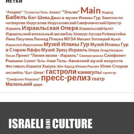
МЕТКИ
Main
"Эльма"
"Акадма"
"Солисты Тель-Авива"
Ашдод
Бабель
Бат-Шева
Джаз в музее Иланы Гур
Заметки по
четвергам
Иерусалим
Иерусалимский Симфонический Оркестр
Израильская Опера
Израиль
Израильский балет
Израильский вокальный ансамбль
Конкурс Артура Рубинштейна
Лена Лагутина
Леонид Пташка
МУЗА
Михаил Теплицкий
Музей
Музей Иланы Гур
Музей Иланы Гур
Израиля в Иерусалиме
в Старом Яффо
Музей Эрец-Исраэль
Опера
Охад Нахарин
Симфонет
Проект "Линия жизни - Израиль"
Песах
Свежая краска
Раанана
Тель-Авивский музей искусств
Суккот
Тель-Авив
Ханука
Юлия Стоцкая
Фестиваль Израиля
Эйн-Харод
Юлиан Рахлин
гастроли
каникулы
ансамбль "Бат-Шева"
оркестр
пресс-релиз
театр
"Симфонет Раанана"
Маленький
цирк