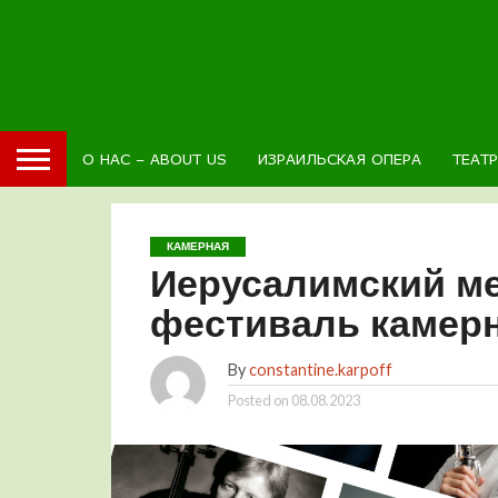
О НАС – ABOUT US
ИЗРАИЛЬСКАЯ ОПЕРА
ТЕАТ
КАМЕРНАЯ
Иерусалимский м
фестиваль камер
By
constantine.karpoff
Posted on
08.08.2023