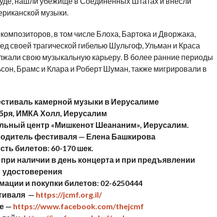
уде, нашли убежище в Соединенных Штатах и ​​внесли
ериканской музыки.
омпозиторов, в том числе Блоха, Бартока и Дворжака,
ред своей трагической гибелью Шульгоф, Ульман и Краса
олжали свою музыкальную карьеру. В более ранние периоды
ьсон, Брамс и Клара и Роберт Шуман, также мигрировали в
стиваль камерной музыки в Иерусалиме
ября, ИМКА Холл, Иерусалим
льный центр «Мишкенот Шеананим», Иерусалим.
одитель фестиваля — Елена Башкирова
ть билетов: 60-170 шек.
 при наличии в день концерта и при предъявлении
удостоверения
ации и покупки билетов: 02-6250444
тиваля —
https://jcmf.org.il/
е —
https://www.facebook.com/thejcmf