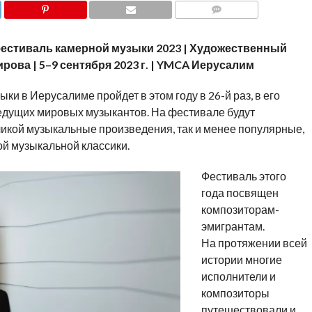
COMMENTS
стиваль камерной музыки 2023 | Художественный
ова | 5–9 сентября 2023 г. | YMCA Иерусалим
 в Иерусалиме пройдет в этом году в 26-й раз, в его
ведущих мировых музыкантов. На фестивале будут
икой музыкальные произведения, так и менее популярные,
й музыкальной классики.
Фестиваль этого
года посвящен
композиторам-
эмигрантам.
На протяжении всей
истории многие
исполнители и
композиторы
путешествовали и