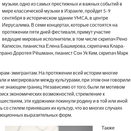
музыки, одно из самых престижных и важных событий в
мире классической музыки в Израиле, пройдет 5-9
сентября в историческом здании YMCA, в центре
Иерусалима. В семи концертах, которые состоятся на
протяжении пяти дней фестиваля, примут участие
ведущие мировые исполнители, в том числе скрипач Рено
Капюсон, пианистка Елена Башкирова, скрипачка Клара-
прано Доротея Рёшманн, пианист Сон Ук Ким, скрипач Марк
орам-эмигрантам. На протяжении всей истории многие
ли и мигрировали между культурами, при этом они говорили
не знающем границ. Независимо от того, были ли мотивом
оиск экономических возможностей, стремление к
шествиям, эти художники покинули родину и в той или иной
 со стилем принявших их культур, что во многих случаях
олюционных выразительных форм.
Также