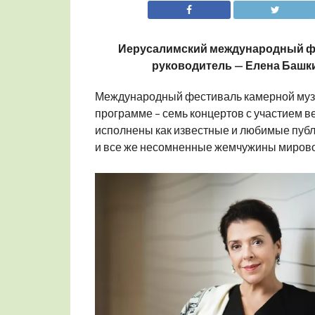
Иерусалимский международный фе
руководитель — Елена Башкир
Международный фестиваль камерной музыки
программе – семь концертов с участием 
исполнены как известные и любимые публ
и все же несомненные жемчужины мирово