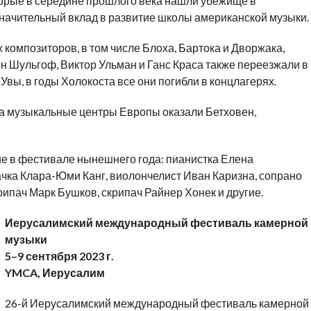
торые в середине прошлого века нашли убежище в
значительный вклад в развитие школы американской музыки.
омпозиторов, в том числе Блоха, Бартока и Дворжака,
ин Шульгоф, Виктор Ульман и Ганс Краса также переезжали в
Увы, в годы Холокоста все они погибли в концлагерях.
 на музыкальные центры Европы оказали Бетховен,
ие в фестивале нынешнего года: пианистка Елена
ачка Клара-Юми Канг, виолончелист Иван Каризна, сопрано
рипач Марк Бушков, скрипач Райнер Хонек и другие.
Иерусалимский международный фестиваль камерной
музыки
5–9 сентября 2023 г.
YMCA, Иерусалим
26-й Иерусалимский международный фестиваль камерной