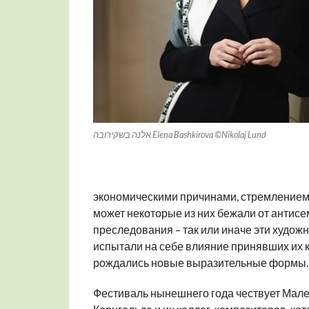
לנה בשקירובה Elena Bashkirova ©Nikolaj Lund
א
экономическими причинами, стремлением 
может некоторые из них бежали от антисе
преследования – так или иначе эти художн
испытали на себе влияние принявших их к
рождались новые выразительные формы.
Фестиваль нынешнего года чествует Малер