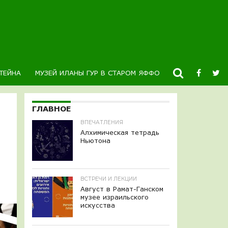
ТЕЙНА
МУЗЕЙ ИЛАНЫ ГУР В СТАРОМ ЯФФО
НОВОСТИ
К
ГЛАВНОЕ
ВПЕЧАТЛЕНИЯ
Алхимическая тетрадь
Ньютона
ВСТРЕЧИ И ЛЕКЦИИ
Август в Рамат-Ганском
музее израильского
искусства