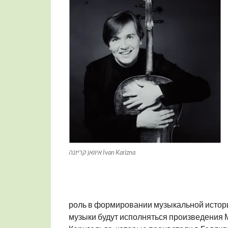
איוואן קריזנה Ivan Karizna
роль в формировании музыкальной истор
музыки будут исполняться произведения 