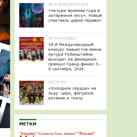
ДЕТИ ВЫХОДНОГО ДНЯ
«Четыре времени года в
затерянном лесу». Новый
спектакль цирка «Браво»
TEL AVIV GLOBAL
18-й Международный
конкурс пианистов имени
Артура Рубинштейна
выходит на финишную
прямую! Гранд-финал 3–
9 сентября, 2026
ГАСТРОЛИ
«Холодное сердце» на
льду: цирк, фигурное
катание и театр
МЕТКИ
"Эльма"
"Акадма"
"Солисты Тель-Авива"