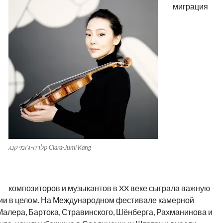
миграция
לרה-ג’ומי קנג Clara-Jumi Kang
ק
композиторов и музыкантов в XX веке сыграла важную
ии в целом. На Международном фестивале камерной
Малера, Бартока, Стравинского, Шёнберга, Рахманинова и