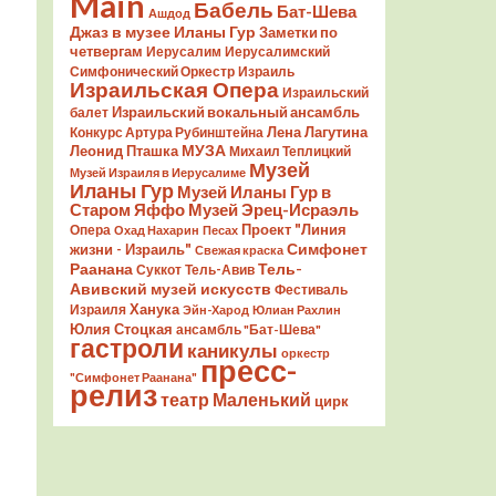
Main
Бабель
Бат-Шева
Ашдод
Джаз в музее Иланы Гур
Заметки по
четвергам
Иерусалим
Иерусалимский
Симфонический Оркестр
Израиль
Израильская Опера
Израильский
Израильский вокальный ансамбль
балет
Лена Лагутина
Конкурс Артура Рубинштейна
Леонид Пташка
МУЗА
Михаил Теплицкий
Музей
Музей Израиля в Иерусалиме
Иланы Гур
Музей Иланы Гур в
Старом Яффо
Музей Эрец-Исраэль
Проект "Линия
Опера
Охад Нахарин
Песах
Симфонет
жизни - Израиль"
Свежая краска
Раанана
Тель-
Суккот
Тель-Авив
Авивский музей искусств
Фестиваль
Ханука
Израиля
Эйн-Харод
Юлиан Рахлин
Юлия Стоцкая
ансамбль "Бат-Шева"
гастроли
каникулы
оркестр
пресс-
"Симфонет Раанана"
релиз
театр Маленький
цирк