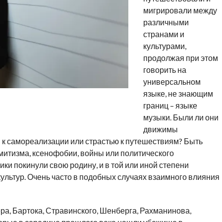
мигрировали между
различными
странами и
культурами,
продолжая при этом
говорить на
универсальном
языке, не знающим
границ – языке
музыки. Были ли они
движимы
к самореализации или страстью к путешествиям? Быть
митизма, ксенофобии, войны или политического
ики покинули свою родину, и в той или иной степени
ультур. Очень часто в подобных случаях взаимного влияния
а, Бартока, Стравинского, Шенберга, Рахманинова,