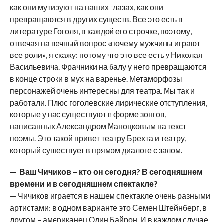
как они мутируют на наших глазах, как они
превращаются в других существ. Все это есть в
литературе Гоголя, в каждой его строчке, поэтому,
отвечая на вечный вопрос «почему мужчины играют
все роли», я скажу: потому что это все есть у Николая
Васильевича. Фрачники на балу у него превращаются
в конце строки в мух на варенье. Метаморфозы
персонажей очень интересны для театра. Мы так и
работали. Плюс гоголевские лирические отступления,
которые у нас существуют в форме зонгов,
написанных Александром Маноцковым на текст
поэмы. Это такой привет театру Брехта и театру,
который существует в прямом диалоге с залом.
— Ваш Чичиков – кто он сегодня? В сегодняшнем
времени и в сегодняшнем спектакле?
— Чичиков играется в нашем спектакле очень разными
артистами: в одном варианте это Семен Штейнберг, в
другом – американец Один Байрон. И в каждом случае