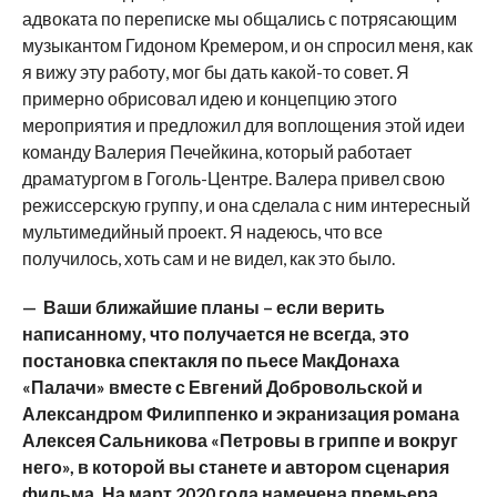
адвоката по переписке мы общались с потрясающим
музыкантом Гидоном Кремером, и он спросил меня, как
я вижу эту работу, мог бы дать какой-то совет. Я
примерно обрисовал идею и концепцию этого
мероприятия и предложил для воплощения этой идеи
команду Валерия Печейкина, который работает
драматургом в Гоголь-Центре. Валера привел свою
режиссерскую группу, и она сделала с ним интересный
мультимедийный проект. Я надеюсь, что все
получилось, хоть сам и не видел, как это было.
— Ваши ближайшие планы – если верить
написанному, что получается не всегда, это
постановка спектакля по пьесе МакДонаха
«Палачи» вместе с Евгений Добровольской и
Александром Филиппенко и экранизация романа
Алексея Сальникова «Петровы в гриппе и вокруг
него», в которой вы станете и автором сценария
фильма. На март 2020 года намечена премьера