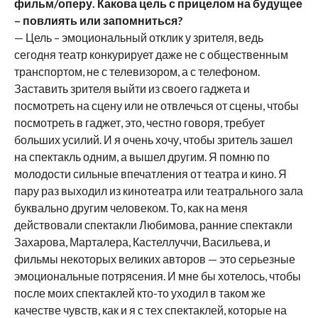
фильм/оперу. Какова цель с прицелом на будущее
– повлиять или запомниться?
— Цель – эмоциональный отклик у зрителя, ведь
сегодня театр конкурирует даже не с общественным
транспортом, не с телевизором, а с телефоном.
Заставить зрителя выйти из своего гаджета и
посмотреть на сцену или не отвлечься от сцены, чтобы
посмотреть в гаджет, это, честно говоря, требует
больших усилий. И я очень хочу, чтобы зритель зашел
на спектакль одним, а вышел другим. Я помню по
молодости сильные впечатления от театра и кино. Я
пару раз выходил из кинотеатра или театрального зала
буквально другим человеком. То, как на меня
действовали спектакли Любимова, ранние спектакли
Захарова, Марталера, Кастеллуччи, Васильева, и
фильмы некоторых великих авторов — это серьезные
эмоциональные потрясения. И мне бы хотелось, чтобы
после моих спектаклей кто-то уходил в таком же
качестве чувств, как и я с тех спектаклей, которые на