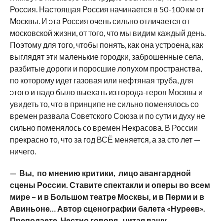
Россия. Настоящая Россия начинается в 50-100 км от
Москвы. И эта Россия очень сильно отличается от
московской жизни, от того, что мы видим каждый день.
Поэтому для того, чтобы понять, как она устроена, как
выглядят эти маленькие городки, заброшенные села,
разбитые дороги и поросшие лопухом пространства,
по которому идет газовая или нефтяная труба, для
этого и надо было выехать из города-героя Москвы и
увидеть то, что в принципе не сильно поменялось со
времен развала Советского Союза и по сути и духу не
сильно поменялось со времен Некрасова. В России
прекрасно то, что за год ВСЁ меняется, а за сто лет —
ничего.
— Вы, по мнению критики, лицо авангардной
сцены России. Ставите спектакли и оперы во всем
мире – и в Большом театре Москвы, и в Перми и в
Авиньоне… Автор сценографии балета «Нуреев».
Преподаете. Честно говоря, читая вашу