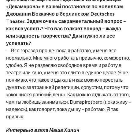
«Декамерона» в вашей постановке по новеллам
Джованни Боккаччо в берлинском
Deutsches
Theater
. Задам очень сакраментальный вопрос –
как все успеть? Что вас толкает вперед – жажда
или жадность творчества? Да и нужно ли все
успевать?
— Все гораздо проще: пока я работаю, у меня все
нормально. Мне много работать привычно, комфортно,
удобно. Я не разделяю свободное время и работу в
театре или кино, у меня это слито в единое целое. Я не
понимаю, что такое отдыхать и как можно перестать
думать о завтрашней репетиции, допустим, потому что
«окончился рабочий день». Как можно отдыхать от того,
чем ты любишь заниматься. Dumspirospero (пока живу –
надеюсь), как говорят, пока дышу – работаю. Я так
привык.
Интервью взяла Маша Хинич