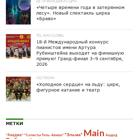
ДЕТИ ВЫХОДНОГО ДНЯ
«Четыре времени года в затерянном
лесу». Новый спектакль цирка
«Браво»
TEL AVIV GLOBAL
18-й Международный конкурс
пианистов имени Артура
Рубинштейна выходит на финишную
прямую! Гранд-финал 3–9 сентября,
2026
ГАСТРОЛИ
«Холодное сердце» на льду: цирк,
фигурное катание и театр
МЕТКИ
Main
"Эльма"
"Акадма"
"Солисты Тель-Авива"
Ашдод