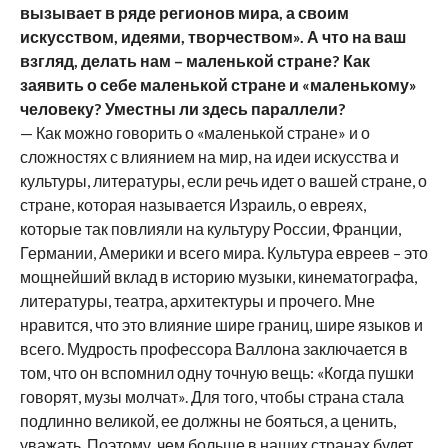
вызывает в ряде регионов мира, а своим
искусством, идеями, творчеством». А что на ваш
взгляд, делать нам – маленькой стране? Как
заявить о себе маленькой стране и «маленькому»
человеку? Уместны ли здесь параллели?
— Как можно говорить о «маленькой стране» и о
сложностях с влиянием на мир, на идеи искусства и
культуры, литературы, если речь идет о вашей стране, о
стране, которая называется Израиль, о евреях,
которые так повлияли на культуру России, Франции,
Германии, Америки и всего мира. Культура евреев – это
мощнейший вклад в историю музыки, кинематографа,
литературы, театра, архитектуры и прочего. Мне
нравится, что это влияние шире границ, шире языков и
всего. Мудрость профессора Валлона заключается в
том, что он вспомнил одну точную вещь: «Когда пушки
говорят, музы молчат». Для того, чтобы страна стала
подлинно великой, ее должны не бояться, а ценить,
уважать. Поэтому, чем больше в наших странах будет