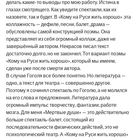
делать какие-то выводы про мою работу. Истина в
глазах смотрящего. Как увидите спектакли, как их
назовете, так и будет. В «Кому на Руси жить хорошо» эта
коллажность — дефиле, песни, балет, драма —
обусловлены самой конструкцией поэмы. Она
представляет из себя огромный коллаж, даже не
завершённый автором. Некрасов писал текст
достаточно долго, но не закончил. Тот вариант поэмы
«Кому на Руси жить хорошо», который мы имеем,
сделан уже после смерти автора.
В случае Гоголя все более понятно. Но литература —
одно, а текст для театра — совершенно другое.
Поэтому я сочинял спектакль по Гоголю, а не молился
на его слова и предложения. Литература дала
огромный импульс творчеству, фантазии, работе
мозга. Для меня «Мертвые души» — это действительно
больше спектакль-балет, состоящий из
последовательности физических действий, это не
психологический театр. А «Кому на Руси жить хорошо»