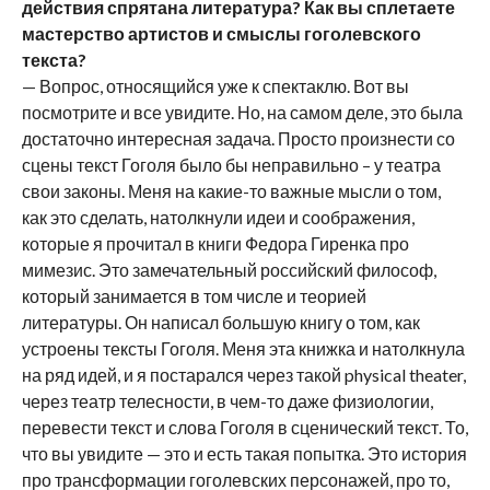
действия спрятана литература? Как вы сплетаете
мастерство артистов и смыслы гоголевского
текста?
— Вопрос, относящийся уже к спектаклю. Вот вы
посмотрите и все увидите. Но, на самом деле, это была
достаточно интересная задача. Просто произнести со
сцены текст Гоголя было бы неправильно – у театра
свои законы. Меня на какие-то важные мысли о том,
как это сделать, натолкнули идеи и соображения,
которые я прочитал в книги Федора Гиренка про
мимезис. Это замечательный российский философ,
который занимается в том числе и теорией
литературы. Он написал большую книгу о том, как
устроены тексты Гоголя. Меня эта книжка и натолкнула
на ряд идей, и я постарался через такой physical theater,
через театр телесности, в чем-то даже физиологии,
перевести текст и слова Гоголя в сценический текст. То,
что вы увидите — это и есть такая попытка. Это история
про трансформации гоголевских персонажей, про то,