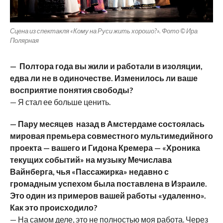
Сцена из спектакля «Кому на Руси жить хорошо?». Фото © Ира
Полярная
— Полтора года вы жили и работали в изоляции,
едва ли не в одиночестве. Изменилось ли ваше
восприятие понятия свободы?
— Я стал ее больше ценить.
— Пару месяцев назад в Амстердаме состоялась
мировая премьера совместного мультимедийного
проекта — вашего и Гидона Кремера — «Хроника
текущих событий» на музыку Мечислава
Вайнберга, чья «Пассажирка» недавно с
громадным успехом была поставлена в Израиле.
Это один из примеров вашей работы «удаленно».
Как это происходило?
— На самом деле, это не полностью моя работа. Через