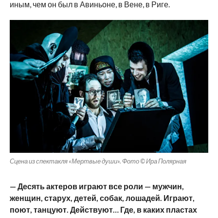
иным, чем он был в Авиньоне, в Вене, в Риге.
Сцена из спектакля «Мертвые души». Фото © Ира Полярная
— Десять актеров играют все роли — мужчин,
женщин, старух, детей, собак, лошадей. Играют,
поют, танцуют. Действуют… Где, в каких пластах