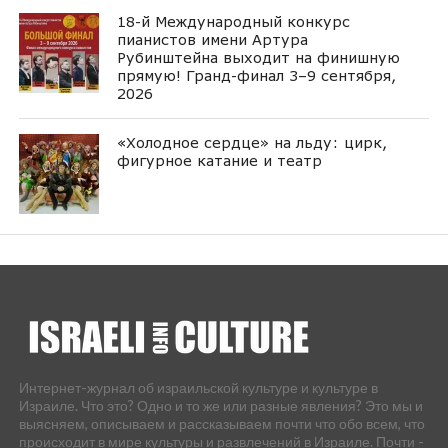
18-й Международный конкурс
пианистов имени Артура
Рубинштейна выходит на финишную
прямую! Гранд-финал 3–9 сентября,
2026
«Холодное сердце» на льду: цирк,
фигурное катание и театр
Интернет-журнал об израильской культуре и культуре в
Израиле. Что это? Одно и то же или разные явления? Это мы и
выясняем, описываем и рассказываем почти что обо всем, что
происходит в мире культуры и развлечений в Израиле. Почти -