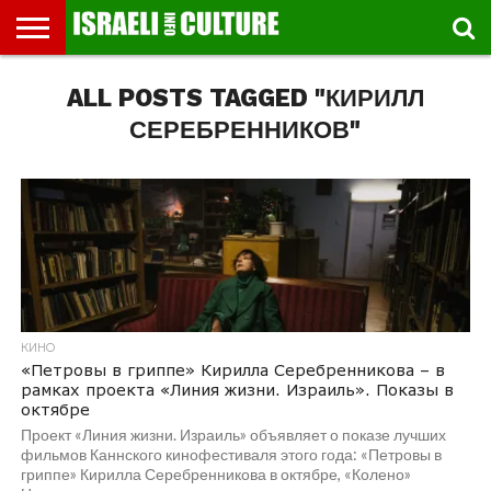
ВЫСТАВКИ
ALL POSTS TAGGED "КИРИЛЛ
МУЗЕИ
СТРАНА
ТЕАТР
КНИГИ.
МУЗЫКА
РЕЛИГИЯ/
ДВИЖЕНИЕ
ДЕТИ
МАРШРУТЫ
ВИДЕО-
ВПЕЧАТЛЕНИЯ
ВСТРЕЧИ
ИНТЕРВЬЮ
КИНО
TEL
ФЕСТИВАЛЕЙ
ТЕКСТЫ
ИСТОРИЯ
ВЫХОДНОГО
ПРОГУЛЬЩИКА
РЕЧИ
И
AVIV
ДНЯ
ЛЕКЦИИ
GLOBAL
СЕРЕБРЕННИКОВ"
КИНО
«Петровы в гриппе» Кирилла Серебренникова – в
рамках проекта «Линия жизни. Израиль». Показы в
октябре
Проект «Линия жизни. Израиль» объявляет о показе лучших
фильмов Каннского кинофестиваля этого года: «Петровы в
гриппе» Кирилла Серебренникова в октябре, «Колено»