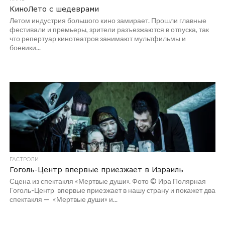
КиноЛето c шедеврами
Летом индустрия большого кино замирает. Прошли главные
фестивали и премьеры, зрители разъезжаются в отпуска, так
что репертуар кинотеатров занимают мультфильмы и
боевики...
ГАСТРОЛИ
Гоголь-Центр впервые приезжает в Израиль
Сцена из спектакля «Мертвые души». Фото © Ира Полярная
Гоголь-Центр впервые приезжает в нашу страну и покажет два
спектакля — «Мертвые души» и...