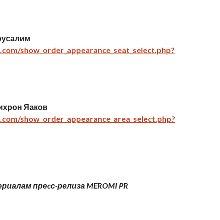
ерусалим
ltd.com/show_order_appearance_seat_select.php?
ихрон Яаков
ltd.com/show_order_appearance_area_select.php?
риалам преcс-релиза MEROMI PR