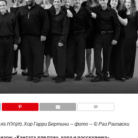
COMMENTS
Верхнее фото — מקהלת גארי ברתיני- קרדיט רז רוגובסקי. Хор Гарри Бертини — фото — © Раз Раговски
сезон:
«Кантата для птиц, хора и
рассказчика
».