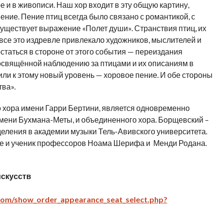
ре и в живописи. Наш хор входит в эту общую картину,
ние. Пение птиц всегда было связано с романтикой, с
 существует выражение «Полет души». Странствия птиц, их
— все это издревле привлекало художников, мыслителей и
остаться в стороне от этого события — переиздания
освящённой наблюдению за птицами и их описаниям в
или к этому новый уровень — хоровое пение. И обе стороны
тва».
 хора имени Гарри Бертини, является одновременно
ени Бухмана-Меты, и объединенного хора. Борщевский –
деления в академии музыки Тель-Авивского университета.
ке и ученик профессоров Ноама Шерифа и Менди Родана.
искусств
d.com/show_order_appearance_seat_select.php?