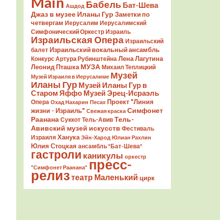
Main
Бабель
Бат-Шева
Ашдод
Джаз в музее Иланы Гур
Заметки по
четвергам
Иерусалим
Иерусалимский
Симфонический Оркестр
Израиль
Израильская Опера
Израильский
Израильский вокальный ансамбль
балет
Лена Лагутина
Конкурс Артура Рубинштейна
Леонид Пташка
МУЗА
Михаил Теплицкий
Музей
Музей Израиля в Иерусалиме
Иланы Гур
Музей Иланы Гур в
Старом Яффо
Музей Эрец-Исраэль
Проект "Линия
Опера
Охад Нахарин
Песах
Симфонет
жизни - Израиль"
Свежая краска
Раанана
Тель-
Суккот
Тель-Авив
Авивский музей искусств
Фестиваль
Ханука
Израиля
Эйн-Харод
Юлиан Рахлин
Юлия Стоцкая
ансамбль "Бат-Шева"
гастроли
каникулы
оркестр
пресс-
"Симфонет Раанана"
релиз
театр Маленький
цирк