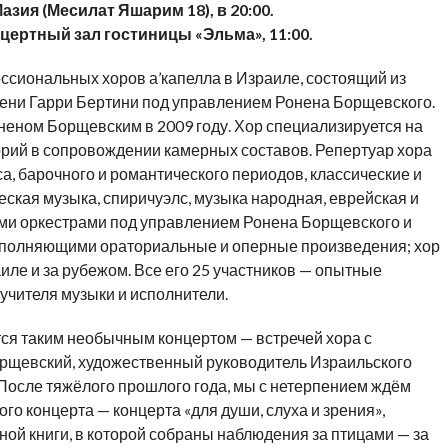
азия (Месилат Яшарим 18), в 20:00.
нцертный зал гостиницы «Эльма», 11:00.
ссиональных хоров а’капелла в Израиле, состоящий из
ени Гарри Бертини под управлением Ронена Борщевского.
неном Борщевским в 2009 году. Хор специализируется на
орий в сопровождении камерных составов. Репертуар хора
а, барочного и романтического периодов, классические и
ская музыка, спиричуэлс, музыка народная, еврейская и
ыми оркестрами под управлением Ронена Борщевского и
сполняющими ораториальные и оперные произведения; хор
ле и за рубежом. Все его 25 участников — опытные
 учителя музыки и исполнители.
тся таким необычным концертом — встречей хора с
рщевский, художественный руководитель Израильского
 После тяжёлого прошлого года, мы с нетерпением ждём
ого концерта — концерта «для души, слуха и зрения»,
ой книги, в которой собраны наблюдения за птицами — за