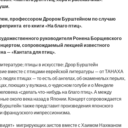
уши.
лем,
профессором Дрором Бурштейном по случаю
репринта
его книги «На благо птиц».
художественного руководителя Ронена Борщевского
нцертом, сопровождаемы
й
лекцией
известного
а — «Кантата для птиц».
литературе; птицы в искусстве: Дрор Бурштейн
вие вместе с птицами еврейской литературы — от ТАНАХА
 людях птицах — то есть об ангелах, об окаменелых перьях,
цах, поющих у вулкана, о чудесном голубе и о Менделе
ловека «сделать что-нибудь на благо птиц». А между
ные около века назад в Японии. Концерт сопровождается
ор Бурштейн также представит произведения японского
 и французского импрессионизма.
«увидят» мигрирующих аистов вместе с Хаимом Нахманом