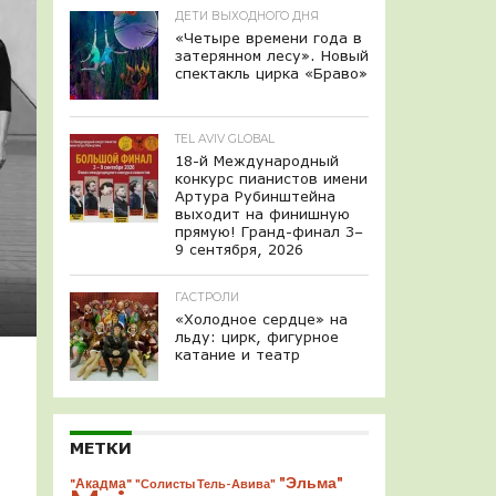
ДЕТИ ВЫХОДНОГО ДНЯ
«Четыре времени года в
затерянном лесу». Новый
спектакль цирка «Браво»
TEL AVIV GLOBAL
18-й Международный
конкурс пианистов имени
Артура Рубинштейна
выходит на финишную
прямую! Гранд-финал 3–
9 сентября, 2026
ГАСТРОЛИ
«Холодное сердце» на
льду: цирк, фигурное
катание и театр
МЕТКИ
"Эльма"
"Акадма"
"Солисты Тель-Авива"