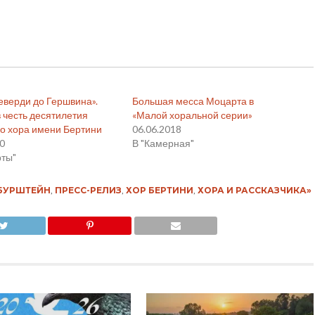
еверди до Гершвина».
Большая месса Моцарта в
 честь десятилетия
«Малой хоральной серии»
о хора имени Бертини
06.06.2018
20
В "Камерная"
рты"
БУРШТЕЙН
,
ПРЕСС-РЕЛИЗ
,
ХОР БЕРТИНИ
,
ХОРА И РАССКАЗЧИКА»