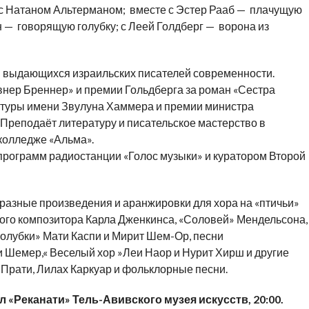
 с Натаном Альтерманом; вместе с Эстер Рааб — плачущую
 — говорящую голубку; с Леей Голдберг — ворона из
и выдающихся израильских писателей современности.
нер Бреннер» и премии Гольдберга за роман «Сестра
ратуры имени Звулуна Хаммера и премии министра
. Преподаёт литературу и писательское мастерство в
колледже «Альма».
рограмм радиостанции «Голос музыки» и куратором Второй
разные произведения и аранжировки для хора на «птичьи»
кого композитора Карла Дженкинса, «Соловей» Мендельсона,
голубки» Мати Каспи и Мирит Шем-Ор, песни
и Шемер,« Веселый хор »Леи Наор и Нурит Хирш и другие
 Прати, Лилах Каркуар и фольклорные песни.
л «Реканати» Тель-Авивского музея искусств, 20:00.