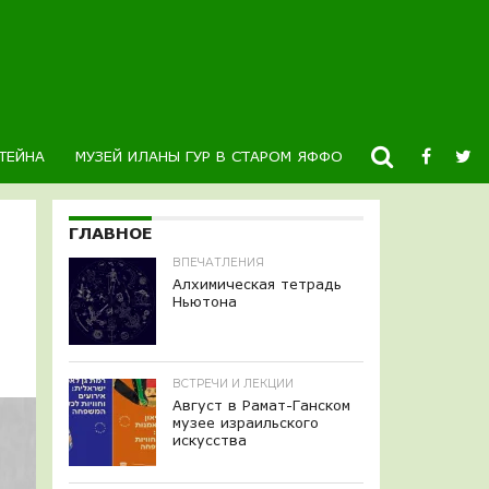
ТЕЙНА
МУЗЕЙ ИЛАНЫ ГУР В СТАРОМ ЯФФО
НОВОСТИ
К
ГЛАВНОЕ
ВПЕЧАТЛЕНИЯ
Алхимическая тетрадь
Ньютона
ВСТРЕЧИ И ЛЕКЦИИ
Август в Рамат-Ганском
музее израильского
искусства