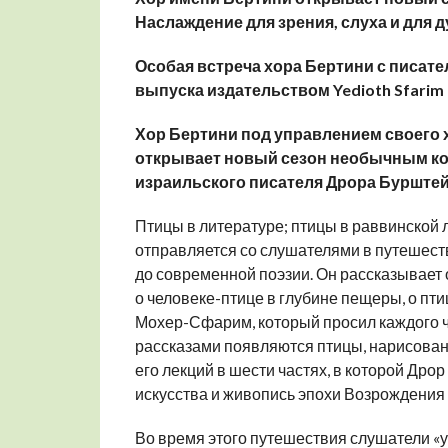
Наслаждение для
зрения, слуха
и для д
Особая
встреча хора Б
е
ртини с
писате
выпуска издательством
Yedioth Sfarim
Хор Б
е
ртини под управлением
своего
открывает новый сезон
необычным
ко
израильского писателя
Дрора Бурштейн
Птицы в литературе; птицы в раввинской 
отправляется со слушателями в путешест
до современной поэзии. Он рассказывает о
о человеке-птице в глубине пещеры, о пти
Мохер-Сфарим, который просил каждого че
рассказами появляются птицы, нарисован
его лекций в шести частях, в которой Др
искусства и живопись эпохи Возрождения
Во время этого путешествия слушатели 