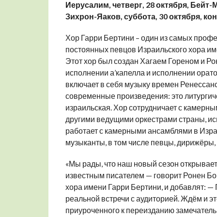
Иерусалим, четверг, 28 октября, Бейт-М
Зихрон-Яаков, суббота, 30 октября, ко
Хор Гарри Бертини – один из самых профе
постоянных певцов Израильского хора им
Этот хор был создан Хагаем Гореном и Ро
исполнении а’капелла и исполнении орат
включает в себя музыку времен Ренессанс
современные произведения: это литургиче
израильская. Хор сотрудничает с камерн
другими ведущими оркестрами страны, и
работает с камерными ансамблями в Израи
музыканты, в том числе певцы, дирижёры,
«Мы рады, что наш новый сезон открывае
известным писателем — говорит Ронен Бо
хора имени Гарри Бертини, и добавлят: —
реальной встречи с аудиторией. Ждём и эт
приуроченного к переизданию замечательн