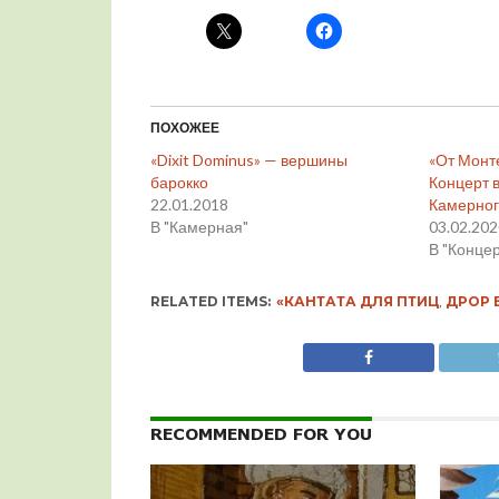
ПОХОЖЕЕ
«Dixit Dominus» — вершины
«От Монт
барокко
Концерт в
22.01.2018
Камерног
В "Камерная"
03.02.20
В "Конце
RELATED ITEMS:
«КАНТАТА ДЛЯ ПТИЦ
,
ДРОР 
RECOMMENDED FOR YOU