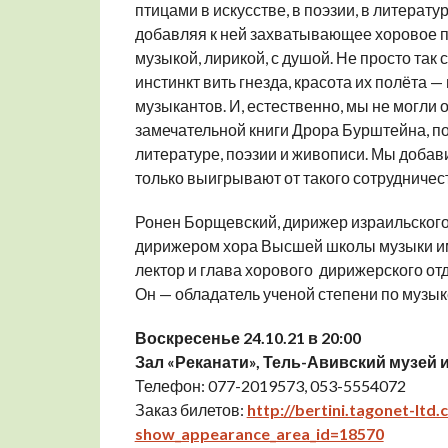
птицами в искусстве, в поэзии, в литерату
добавляя к ней захватывающее хоровое пе
музыкой, лирикой, с душой. Не просто так
инстинкт вить гнезда, красота их полёта 
музыкантов. И, естественно, мы не могли 
замечательной книги Дрора Бурштейна, п
литературе, поэзии и живописи. Мы добав
только выигрывают от такого сотрудничес
Ронен Борщевский, дирижер израильского
дирижером хора Высшей школы музыки им
лектор и глава хорового дирижерского от
Он — обладатель ученой степени по музы
Воскресенье 24.10.21 в 20:00
Зал «Реканати», Тель-Авивский музей 
Телефон: 077-2019573, 053-5554072
Заказ билетов:
http://bertini.tagonet-lt
show_appearance_area_id=18570