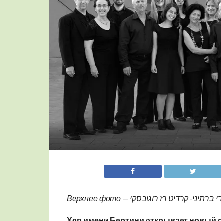
Хор
имени
Б
е
ртини открывает новый 