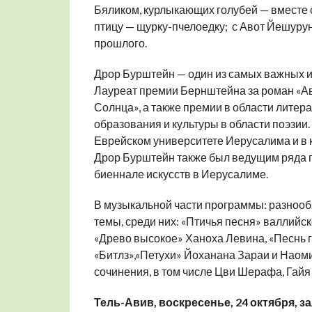
Бяликом, курлыкающих голубей — вместе
птицу — щурку-пчелоедку; с Авот Йешурун
прошлого.
Дрор Бурштейн — один из самых важных 
Лауреат премии Бернштейна за роман «Ав
Солнца», а также премии в области лите
образования и культуры в области поэзии
Еврейском университете Иерусалима и в 
Дрор Бурштейн также был ведущим ряда п
биеннале искусств в Иерусалиме.
В музыкальной части программы: разнооб
темы, среди них: «Птичья песня» валлийс
«Древо высокое» Ханоха Левина, «Песнь 
«Битлз»,«Петухи» Йоханана Зараи и Наом
сочинения, в том числе Цви Шерафа, Гайя
Тель-Авив, воскресенье, 24 октября, за